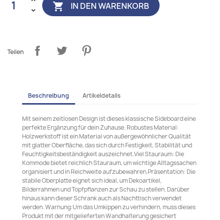
IN DEN WARENKORB

Teilen
Beschreibung
Artikeldetails
Mit seinem zeitlosen Design ist dieses klassische Sideboard eine
perfekte Ergänzung für dein Zuhause. Robustes Material:
Holzwerkstoff ist ein Material von außergewöhnlicher Qualität
mit glatter Oberfläche, das sich durch Festigkeit, Stabilität und
Feuchtigkeitsbeständigkeit auszeichnet.Viel Stauraum: Die
Kommode bietet reichlich Stauraum, um wichtige Alltagssachen
organisiert und in Reichweite aufzubewahren.Präsentation: Die
stabile Oberplatte eignet sich ideal, um Dekoartikel,
Bilderrahmen und Topfpflanzen zur Schau zu stellen. Darüber
hinaus kann dieser Schrank auch als Nachttisch verwendet
werden. Warnung:Um das Umkippen zu verhindern, muss dieses
Produkt mit der mitgelieferten Wandhalterung gesichert