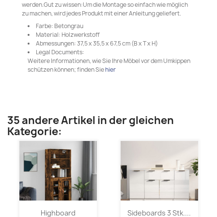
werden.Gut zu wissen:Um die Montage so einfach wie möglich
zu machen, wird jedes Produkt mit einer Anleitung geliefert.
Farbe: Betongrau
Material: Holzwerkstoff
Abmessungen: 37,5 x 35,5 x 67,5 cm (B x T x H)
Legal Documents:
Weitere Informationen, wie Sie Ihre Möbel vor dem Umkippen
schützen können; finden Sie
hier
35 andere Artikel in der gleichen
Kategorie:
Highboard
Sideboards 3 Stk....