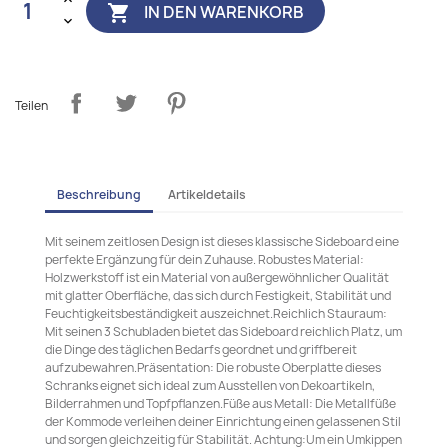
IN DEN WARENKORB

Teilen
Beschreibung
Artikeldetails
Mit seinem zeitlosen Design ist dieses klassische Sideboard eine
perfekte Ergänzung für dein Zuhause. Robustes Material:
Holzwerkstoff ist ein Material von außergewöhnlicher Qualität
mit glatter Oberfläche, das sich durch Festigkeit, Stabilität und
Feuchtigkeitsbeständigkeit auszeichnet.Reichlich Stauraum:
Mit seinen 3 Schubladen bietet das Sideboard reichlich Platz, um
die Dinge des täglichen Bedarfs geordnet und griffbereit
aufzubewahren.Präsentation: Die robuste Oberplatte dieses
Schranks eignet sich ideal zum Ausstellen von Dekoartikeln,
Bilderrahmen und Topfpflanzen.Füße aus Metall: Die Metallfüße
der Kommode verleihen deiner Einrichtung einen gelassenen Stil
und sorgen gleichzeitig für Stabilität. Achtung:Um ein Umkippen