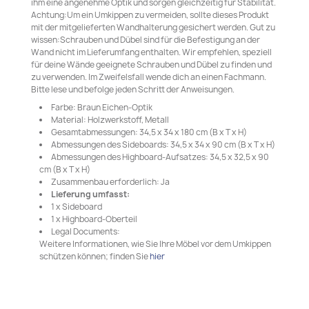
ihm eine angenehme Optik und sorgen gleichzeitig für Stabilität.
Achtung:Um ein Umkippen zu vermeiden, sollte dieses Produkt
mit der mitgelieferten Wandhalterung gesichert werden. Gut zu
wissen:Schrauben und Dübel sind für die Befestigung an der
Wand nicht im Lieferumfang enthalten. Wir empfehlen, speziell
für deine Wände geeignete Schrauben und Dübel zu finden und
zu verwenden. Im Zweifelsfall wende dich an einen Fachmann.
Bitte lese und befolge jeden Schritt der Anweisungen.
Farbe: Braun Eichen-Optik
Material: Holzwerkstoff, Metall
Gesamtabmessungen: 34,5 x 34 x 180 cm (B x T x H)
Abmessungen des Sideboards: 34,5 x 34 x 90 cm (B x T x H)
Abmessungen des Highboard-Aufsatzes: 34,5 x 32,5 x 90
cm (B x T x H)
Zusammenbau erforderlich: Ja
Lieferung umfasst:
1 x Sideboard
1 x Highboard-Oberteil
Legal Documents:
Weitere Informationen, wie Sie Ihre Möbel vor dem Umkippen
schützen können; finden Sie
hier