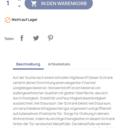
IN DEN WARENKORB


Nicht auf Lager
Teilen
Beschreibung
Artikeldetails
Auf der Suche nach einem stilvollen Highboard? Dieser Schrank
verleiht deiner Einrichtung einen eleganten Charme!
Langlebiges Material: Holzwerkstoff ist ein Material von
außergewöhnlicher Qualität mit glatter Oberfläche, das sich
durch Festigkeit, Stabilität und Feuchtigkeitsbeständigkeit
auszeichnet.Viel Stauraum: Der Schrank bietet viel Stauraum,
um verschiedene Alltagssachen gut organisiert und griffbereit
aufzubewahren.Praktische Tür: Sorge für Ordnung in deinem
Wohnzimmer, indem du wichtige Kleinigkeiten in diesem Schrank
hinter der Tür versteckst.Metallfüße: Die Metallfüße verleihen