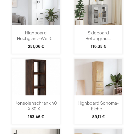
Highboard
Sideboard
Hochglanz-Weiß...
Betongrau...
251,06 €
116,35 €
Konsolenschrank 40
Highboard Sonoma-
X 30 X...
Eiche...
163,46 €
89,11 €