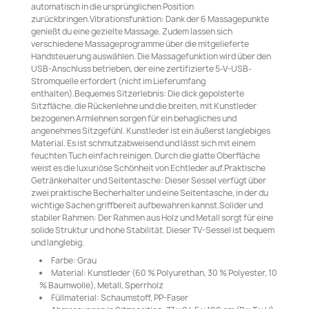
automatisch in die ursprünglichen Position
zurückbringen.Vibrationsfunktion: Dank der 6 Massagepunkte
genießt du eine gezielte Massage. Zudem lassen sich
verschiedene Massageprogramme über die mitgelieferte
Handsteuerung auswählen. Die Massagefunktion wird über den
USB-Anschluss betrieben, der eine zertifizierte 5-V-USB-
Stromquelle erfordert (nicht im Lieferumfang
enthalten).Bequemes Sitzerlebnis: Die dick gepolsterte
Sitzfläche, die Rückenlehne und die breiten, mit Kunstleder
bezogenen Armlehnen sorgen für ein behagliches und
angenehmes Sitzgefühl. Kunstleder ist ein äußerst langlebiges
Material. Es ist schmutzabweisend und lässt sich mit einem
feuchten Tuch einfach reinigen. Durch die glatte Oberfläche
weist es die luxuriöse Schönheit von Echtleder auf.Praktische
Getränkehalter und Seitentasche: Dieser Sessel verfügt über
zwei praktische Becherhalter und eine Seitentasche, in der du
wichtige Sachen griffbereit aufbewahren kannst.Solider und
stabiler Rahmen: Der Rahmen aus Holz und Metall sorgt für eine
solide Struktur und hohe Stabilität. Dieser TV-Sessel ist bequem
und langlebig.
Farbe: Grau
Material: Kunstleder (60 % Polyurethan, 30 % Polyester, 10
% Baumwolle), Metall, Sperrholz
Füllmaterial: Schaumstoff, PP-Faser