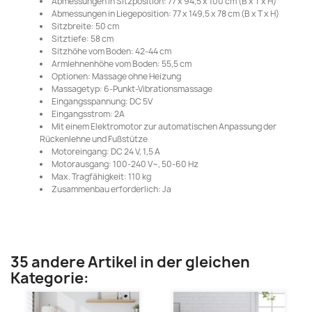
Abmessungen in Sitzposition: 77 x 94,5 x 100 cm (B x T x H)
Abmessungen in Liegeposition: 77 x 149,5 x 78 cm (B x T x H)
Sitzbreite: 50 cm
Sitztiefe: 58 cm
Sitzhöhe vom Boden: 42-44 cm
Armlehnenhöhe vom Boden: 55,5 cm
Optionen: Massage ohne Heizung
Massagetyp: 6-Punkt-Vibrationsmassage
Eingangsspannung: DC 5V
Eingangsstrom: 2A
Mit einem Elektromotor zur automatischen Anpassung der
Rückenlehne und Fußstütze
Motoreingang: DC 24 V, 1,5 A
Motorausgang: 100-240 V~, 50-60 Hz
Max. Tragfähigkeit: 110 kg
Zusammenbau erforderlich: Ja
35 andere Artikel in der gleichen
Kategorie: