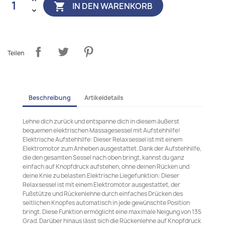
IN DEN WARENKORB

Teilen
Beschreibung
Artikeldetails
Lehne dich zurück und entspanne dich in diesem äußerst
bequemen elektrischen Massagesessel mit Aufstehhilfe!
Elektrische Aufstehhilfe: Dieser Relaxsessel ist mit einem
Elektromotor zum Anheben ausgestattet. Dank der Aufstehhilfe,
die den gesamten Sessel nach oben bringt, kannst du ganz
einfach auf Knopfdruck aufstehen, ohne deinen Rücken und
deine Knie zu belasten.Elektrische Liegefunktion: Dieser
Relaxsessel ist mit einem Elektromotor ausgestattet, der
Fußstütze und Rückenlehne durch einfaches Drücken des
seitlichen Knopfes automatisch in jede gewünschte Position
bringt. Diese Funktion ermöglicht eine maximale Neigung von 135
Grad. Darüber hinaus lässt sich die Rückenlehne auf Knopfdruck