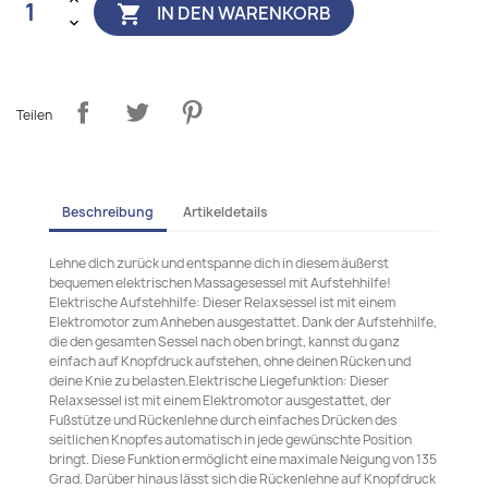
IN DEN WARENKORB

Teilen
Beschreibung
Artikeldetails
Lehne dich zurück und entspanne dich in diesem äußerst
bequemen elektrischen Massagesessel mit Aufstehhilfe!
Elektrische Aufstehhilfe: Dieser Relaxsessel ist mit einem
Elektromotor zum Anheben ausgestattet. Dank der Aufstehhilfe,
die den gesamten Sessel nach oben bringt, kannst du ganz
einfach auf Knopfdruck aufstehen, ohne deinen Rücken und
deine Knie zu belasten.Elektrische Liegefunktion: Dieser
Relaxsessel ist mit einem Elektromotor ausgestattet, der
Fußstütze und Rückenlehne durch einfaches Drücken des
seitlichen Knopfes automatisch in jede gewünschte Position
bringt. Diese Funktion ermöglicht eine maximale Neigung von 135
Grad. Darüber hinaus lässt sich die Rückenlehne auf Knopfdruck