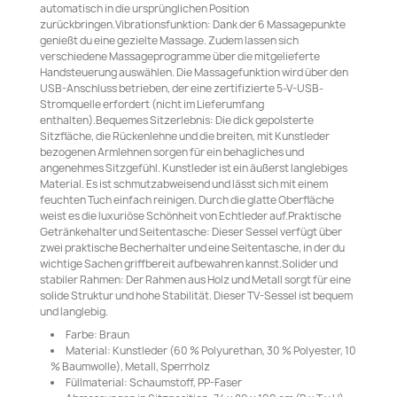
automatisch in die ursprünglichen Position
zurückbringen.Vibrationsfunktion: Dank der 6 Massagepunkte
genießt du eine gezielte Massage. Zudem lassen sich
verschiedene Massageprogramme über die mitgelieferte
Handsteuerung auswählen. Die Massagefunktion wird über den
USB-Anschluss betrieben, der eine zertifizierte 5-V-USB-
Stromquelle erfordert (nicht im Lieferumfang
enthalten).Bequemes Sitzerlebnis: Die dick gepolsterte
Sitzfläche, die Rückenlehne und die breiten, mit Kunstleder
bezogenen Armlehnen sorgen für ein behagliches und
angenehmes Sitzgefühl. Kunstleder ist ein äußerst langlebiges
Material. Es ist schmutzabweisend und lässt sich mit einem
feuchten Tuch einfach reinigen. Durch die glatte Oberfläche
weist es die luxuriöse Schönheit von Echtleder auf.Praktische
Getränkehalter und Seitentasche: Dieser Sessel verfügt über
zwei praktische Becherhalter und eine Seitentasche, in der du
wichtige Sachen griffbereit aufbewahren kannst.Solider und
stabiler Rahmen: Der Rahmen aus Holz und Metall sorgt für eine
solide Struktur und hohe Stabilität. Dieser TV-Sessel ist bequem
und langlebig.
Farbe: Braun
Material: Kunstleder (60 % Polyurethan, 30 % Polyester, 10
% Baumwolle), Metall, Sperrholz
Füllmaterial: Schaumstoff, PP-Faser