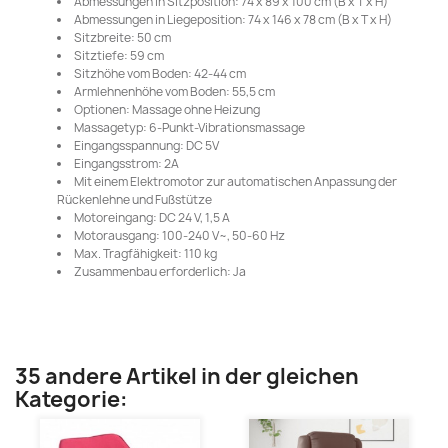
Abmessungen in Sitzposition: 74 x 89 x 100 cm (B x T x H)
Abmessungen in Liegeposition: 74 x 146 x 78 cm (B x T x H)
Sitzbreite: 50 cm
Sitztiefe: 59 cm
Sitzhöhe vom Boden: 42-44 cm
Armlehnenhöhe vom Boden: 55,5 cm
Optionen: Massage ohne Heizung
Massagetyp: 6-Punkt-Vibrationsmassage
Eingangsspannung: DC 5V
Eingangsstrom: 2A
Mit einem Elektromotor zur automatischen Anpassung der
Rückenlehne und Fußstütze
Motoreingang: DC 24 V, 1,5 A
Motorausgang: 100-240 V~, 50-60 Hz
Max. Tragfähigkeit: 110 kg
Zusammenbau erforderlich: Ja
35 andere Artikel in der gleichen
Kategorie: