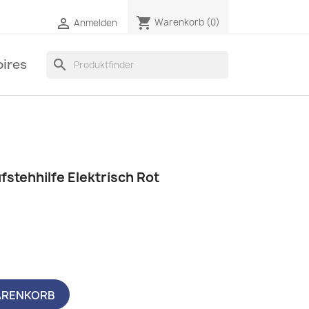
shopping_cart

Warenkorb
(0)
Anmelden
ires
search
stehhilfe Elektrisch Rot
ARENKORB