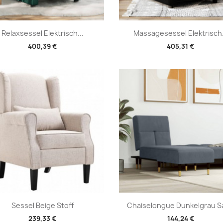
Vorschau
Vorschau


Relaxsessel Elektrisch...
Massagesessel Elektrisch.
400,39 €
405,31 €
Vorschau
Vorschau


Sessel Beige Stoff
Chaiselongue Dunkelgrau S
239,33 €
144,24 €