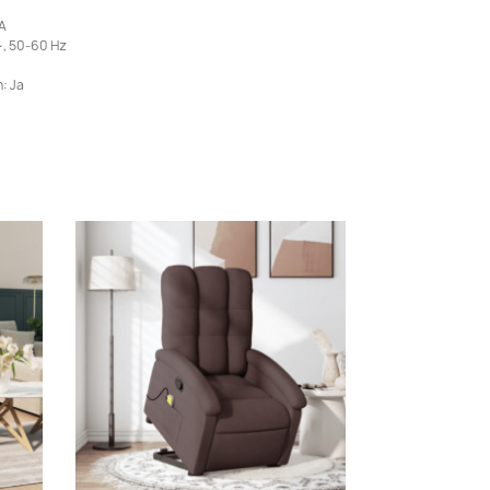
 A
, 50-60 Hz
: Ja