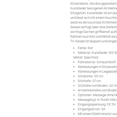
Sitzerlebnis: Die dick gepolstert
Kunstleder bezogenen Armlehne
Sitzgefühl. Kunstleder ist ein ä
und lässt sich mit einem feuchte
weist es die luxuriöse Schönhei
Sessel verfügt über eine Seiten
wichtige Sachen griffbereit auf
Rahmen aus Holz und Metall sorgt
TV-Sessel ist bequem und langle
Farbe: Rot
Material: Kunstleder (60 %
Metall, Sperrholz
Füllmaterial: Schaumstoff,
Abmessungen in Sitzposition
Abmessungen in Liegepositio
Sitzbreite: 50 cm
Sitztiefe: 57 cm
Sitzhöhe vom Boden: 42-4
Armlehnenhöhe vom Boden
Optionen: Massage ohne H
Massagetyp: 6-Punkt-Vibr
Eingangsspannung: DC 5V
Eingangsstrom: 2A
Mit einem Elektromotor z