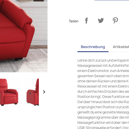
Teilen
Beschreibung
Artikeldet
Lehne dich zurück und entspann
Massagesessel mit Aufstehhilfe! 
einem Elektromotor zum Anheben
gesamten Sessel nach oben brin
ohne deinen Rücken und deine Kn
Relaxsessel ist mit einem Elekt

durch einfaches Drücken des se
Position bringt. Diese Funktion 
Darüber hinaus lässt sich die R
ursprünglichen Position zurück
genießt du eine gezielte Massa
Massageprogramme über die mit
Massagefunktion wird über den U
USB-Stromquelle erfordert (ni