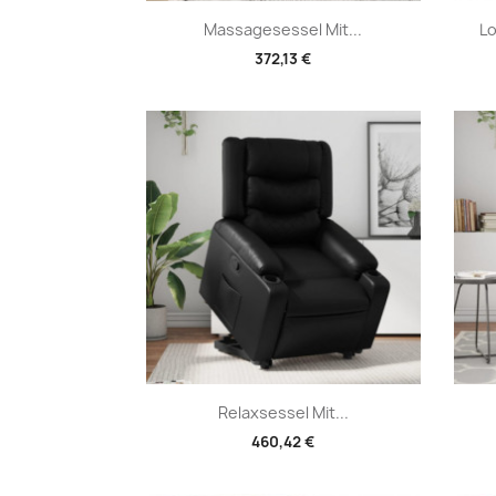
Vorschau

Massagesessel Mit...
Lo
372,13 €
Vorschau

Relaxsessel Mit...
460,42 €