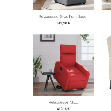
Vorschau

Relaxsessel Grau Kunstleder
312,98 €
Vorschau

Relaxsessel Mit...
410,16 €