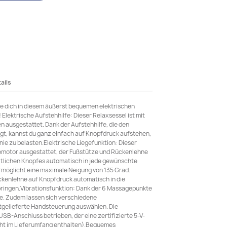
ails
e dich in diesem äußerst bequemen elektrischen
Elektrische Aufstehhilfe: Dieser Relaxsessel ist mit
 ausgestattet. Dank der Aufstehhilfe, die den
gt, kannst du ganz einfach auf Knopfdruck aufstehen,
ie zu belasten.Elektrische Liegefunktion: Dieser
romotor ausgestattet, der Fußstütze und Rückenlehne
itlichen Knopfes automatisch in jede gewünschte
ermöglicht eine maximale Neigung von 135 Grad.
ückenlehne auf Knopfdruck automatisch in die
bringen.Vibrationsfunktion: Dank der 6 Massagepunkte
ge. Zudem lassen sich verschiedene
gelieferte Handsteuerung auswählen. Die
SB-Anschluss betrieben, der eine zertifizierte 5-V-
cht im Lieferumfang enthalten).Bequemes