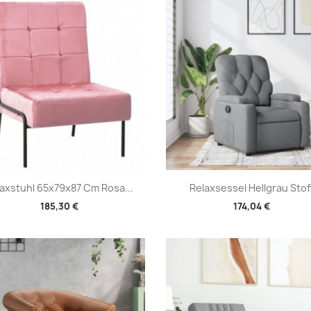
Vorschau
Vorschau


axstuhl 65x79x87 Cm Rosa...
Relaxsessel Hellgrau Stof
185,30 €
174,04 €