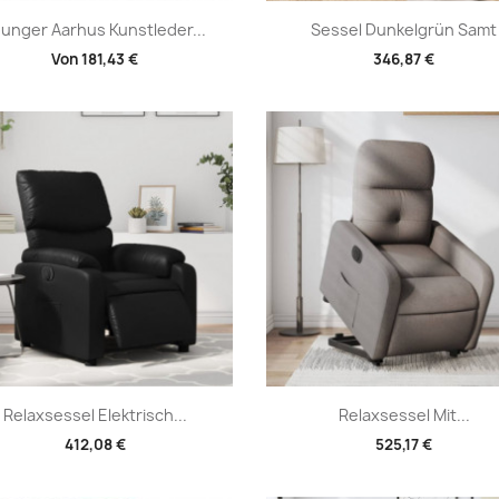
Vorschau
Vorschau


unger Aarhus Kunstleder...
Sessel Dunkelgrün Samt
Von
181,43 €
346,87 €
Vorschau
Vorschau


Relaxsessel Elektrisch...
Relaxsessel Mit...
412,08 €
525,17 €