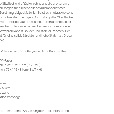
e Sitzfläche, die Rückenlehne und die breiten, mit
n sorgen für ein behagliches und angenehmes
ußerst langlebiges Material. Es ist schmutzabweisend
n Tuch einfach reinigen. Durch die glatte Oberfläche
t von Echtleder auf.Praktische Seitentasche: Dieser
tasche, in der du deine Fernbedienung oder andere
bewahren kannst.Solider und stabiler Rahmen: Der
 für eine solide Struktur und hohe Stabilität. Dieser
big.
 Polyurethan, 30 % Polyester, 10 % Baumwolle),
 PP-Faser
: 75 x 99 x 99 cm (B x T x H)
n: 75 x 145 x 81 cm (B x T x H)
4 cm
: 58 cm
eizung
ationsmassage
ur automatischen Anpassung der Rückenlehne und