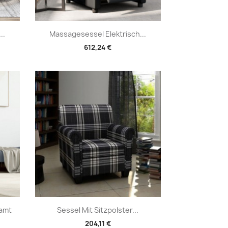
Vorschau

..
Massagesessel Elektrisch...
612,24 €
Vorschau

amt
Sessel Mit Sitzpolster...
204,11 €