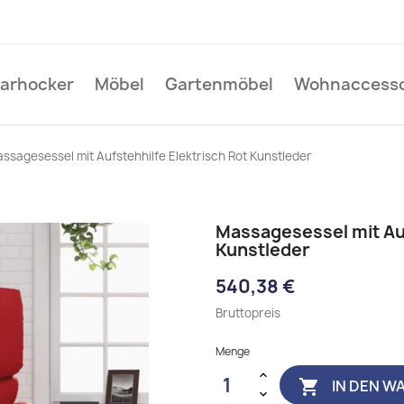
Barhocker
Möbel
Gartenmöbel
Wohnaccesso
ssagesessel mit Aufstehhilfe Elektrisch Rot Kunstleder
Massagesessel mit Auf
Kunstleder
540,38 €
Bruttopreis
Menge
IN DEN W
