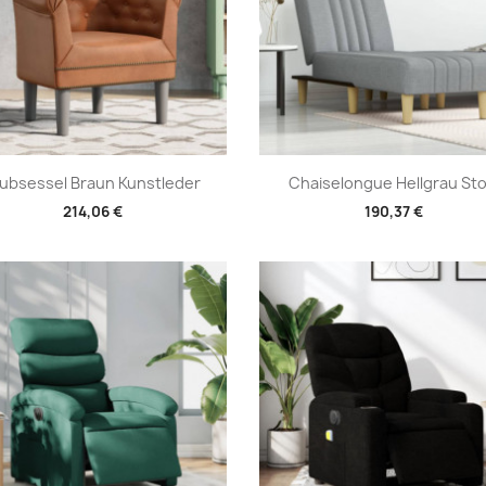
Vorschau
Vorschau


lubsessel Braun Kunstleder
Chaiselongue Hellgrau Sto
214,06 €
190,37 €