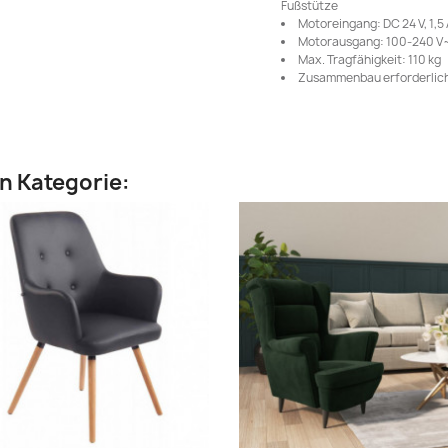
Fußstütze
Motoreingang: DC 24 V, 1,5
Motorausgang: 100-240 V~
Max. Tragfähigkeit: 110 kg
Zusammenbau erforderlich
en Kategorie: