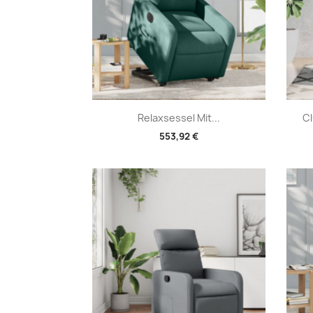
Vorschau

Relaxsessel Mit...
C
553,92 €