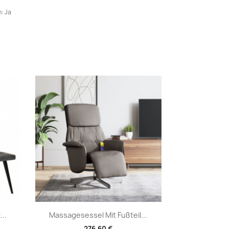
: Ja
Vorschau

..
Massagesessel Mit Fußteil...
276,60 €