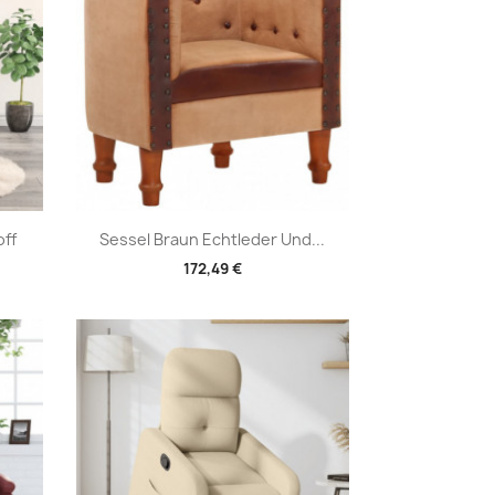
Vorschau

off
Sessel Braun Echtleder Und...
172,49 €