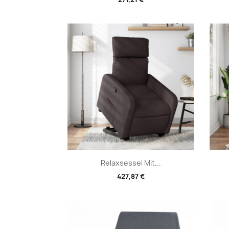
Vorschau

Relaxsessel Mit...
427,87 €