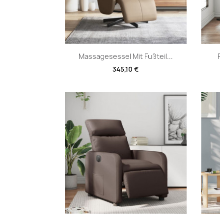
Vorschau

Massagesessel Mit Fußteil...
345,10 €