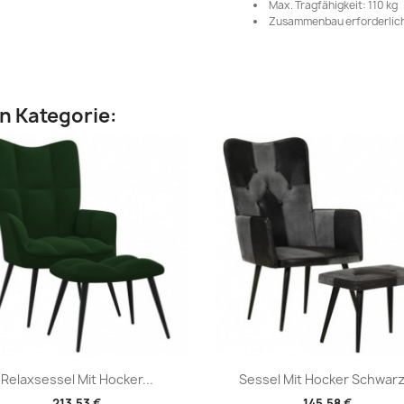
Max. Tragfähigkeit: 110 kg
Zusammenbau erforderlich
en Kategorie:
Vorschau
Vorschau


Relaxsessel Mit Hocker...
Sessel Mit Hocker Schwarz.
213,53 €
145,58 €