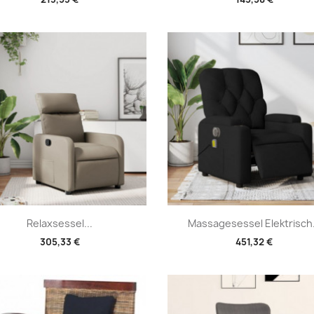
Vorschau
Vorschau


Relaxsessel...
Massagesessel Elektrisch.
305,33 €
451,32 €