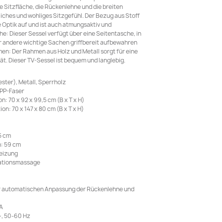
te Sitzfläche, die Rückenlehne und die breiten
iches und wohliges Sitzgefühl. Der Bezug aus Stoff
e Optik auf und ist auch atmungsaktiv und
e: Dieser Sessel verfügt über eine Seitentasche, in
r andere wichtige Sachen griffbereit aufbewahren
men: Der Rahmen aus Holz und Metall sorgt für eine
tät. Dieser TV-Sessel ist bequem und langlebig.
ster), Metall, Sperrholz
 PP-Faser
: 70 x 92 x 99,5 cm (B x T x H)
n: 70 x 147 x 80 cm (B x T x H)
5 cm
: 59 cm
eizung
ationsmassage
ur automatischen Anpassung der Rückenlehne und
 A
, 50-60 Hz