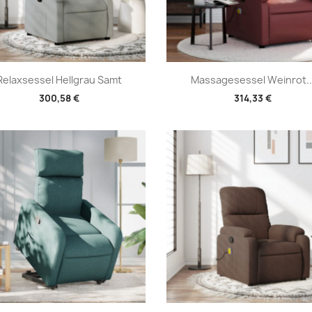
Vorschau
Vorschau


Relaxsessel Hellgrau Samt
Massagesessel Weinrot..
300,58 €
314,33 €