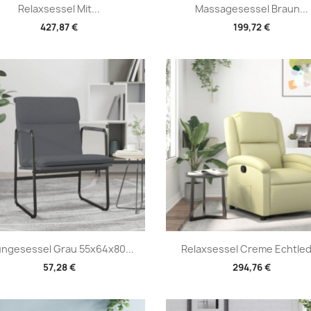
Vorschau
Vorschau


Relaxsessel Mit...
Massagesessel Braun...
427,87 €
199,72 €
Vorschau
Vorschau


ngesessel Grau 55x64x80...
Relaxsessel Creme Echtle
57,28 €
294,76 €