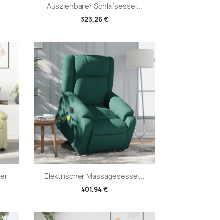
Vorschau

Ausziehbarer Schlafsessel...
323,26 €
Vorschau

der
Elektrischer Massagesessel...
401,94 €