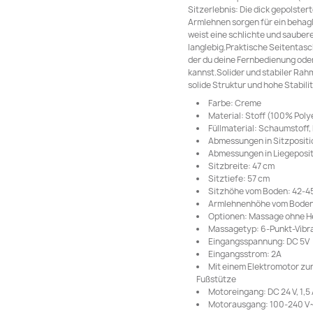
Sitzerlebnis: Die dick gepolster
Armlehnen sorgen für ein behagl
weist eine schlichte und sauber
langlebig.Praktische Seitentasch
der du deine Fernbedienung ode
kannst.Solider und stabiler Rah
solide Struktur und hohe Stabili
Farbe: Creme
Material: Stoff (100% Polye
Füllmaterial: Schaumstoff,
Abmessungen in Sitzposition
Abmessungen in Liegepositio
Sitzbreite: 47 cm
Sitztiefe: 57 cm
Sitzhöhe vom Boden: 42-4
Armlehnenhöhe vom Boden
Optionen: Massage ohne H
Massagetyp: 6-Punkt-Vibr
Eingangsspannung: DC 5V
Eingangsstrom: 2A
Mit einem Elektromotor z
Fußstütze
Motoreingang: DC 24 V, 1,5
Motorausgang: 100-240 V~