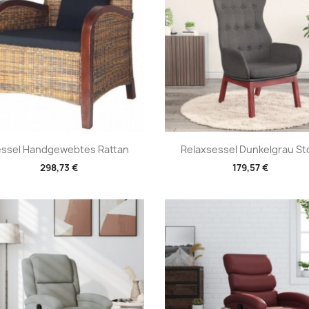
Vorschau
Vorschau


ssel Handgewebtes Rattan
Relaxsessel Dunkelgrau St
298,73 €
179,57 €