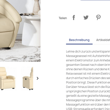
Teilen
Beschreibung
Artikeldet
Lehne dich zurück und entspann
Massagesessel mit Aufstehhilfe! 
einem Elektromotor zum Anheben
gesamten Sessel nach oben brin
ohne deinen Rücken und deine Kn
Relaxsessel ist mit einem Elekt

durch einfaches Drücken des se
Position bringt. Diese Funktion 
Darüber hinaus lässt sich die R
ursprünglichen Position zurück
genießt du eine gezielte Massa
Massageprogramme über die mit
Massagefunktion wird über den U
USB-Stromquelle erfordert (ni