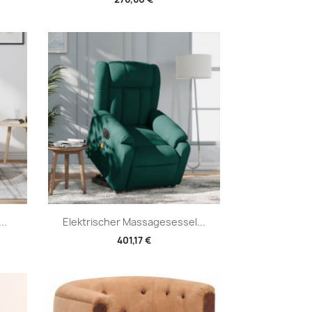
Vorschau

..
Elektrischer Massagesessel...
401,17 €