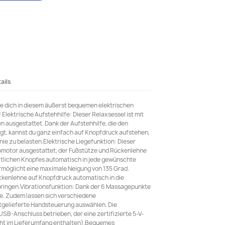
ails
e dich in diesem äußerst bequemen elektrischen
Elektrische Aufstehhilfe: Dieser Relaxsessel ist mit
 ausgestattet. Dank der Aufstehhilfe, die den
gt, kannst du ganz einfach auf Knopfdruck aufstehen,
ie zu belasten.Elektrische Liegefunktion: Dieser
romotor ausgestattet, der Fußstütze und Rückenlehne
itlichen Knopfes automatisch in jede gewünschte
ermöglicht eine maximale Neigung von 135 Grad.
ückenlehne auf Knopfdruck automatisch in die
bringen.Vibrationsfunktion: Dank der 6 Massagepunkte
ge. Zudem lassen sich verschiedene
gelieferte Handsteuerung auswählen. Die
SB-Anschluss betrieben, der eine zertifizierte 5-V-
cht im Lieferumfang enthalten).Bequemes