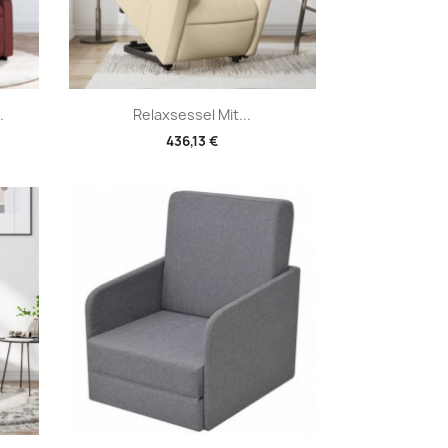
Vorschau

.
Relaxsessel Mit...
436,13 €