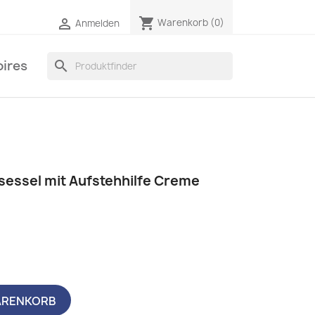
shopping_cart

Warenkorb
(0)
Anmelden
ires
search
sessel mit Aufstehhilfe Creme
ARENKORB