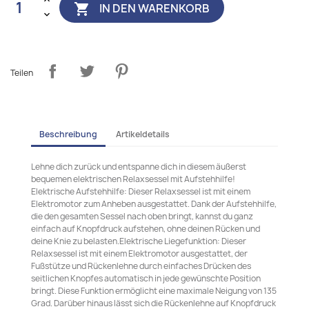
IN DEN WARENKORB

Teilen
Beschreibung
Artikeldetails
Lehne dich zurück und entspanne dich in diesem äußerst
bequemen elektrischen Relaxsessel mit Aufstehhilfe!
Elektrische Aufstehhilfe: Dieser Relaxsessel ist mit einem
Elektromotor zum Anheben ausgestattet. Dank der Aufstehhilfe,
die den gesamten Sessel nach oben bringt, kannst du ganz
einfach auf Knopfdruck aufstehen, ohne deinen Rücken und
deine Knie zu belasten.Elektrische Liegefunktion: Dieser
Relaxsessel ist mit einem Elektromotor ausgestattet, der
Fußstütze und Rückenlehne durch einfaches Drücken des
seitlichen Knopfes automatisch in jede gewünschte Position
bringt. Diese Funktion ermöglicht eine maximale Neigung von 135
Grad. Darüber hinaus lässt sich die Rückenlehne auf Knopfdruck