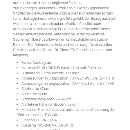
automatisch in die ursprünglichen Position
zurückbringen.Bequemes Sitzerlebnis: Die dick gepolsterte
Sitzfläche, die Rückenlehne und die breiten Armlehnen sorgen
für ein behagliches und wohliges Sitzgefühl. Der Bezug aus Stoff
weist eine schlichte und saubere Optik auf und ist auch
atmungsaktiv und langlebig.Praktische Seitentasche: Dieser
Sessel verfügt über eine Seitentasche, in der du wichtige
Sachen griffbereit aufbewahren kannst.Solider und stabiler
Rahmen: Der Rahmen aus Holz und Metall sorgt für eine solide
Struktur und hohe Stabilität. Dieser TV-Sessel ist bequem und
langlebig.
Farbe: Dunkelgrau
Material: Stoff (100% Polyester), Metall, Sperrholz
Füllmaterial: Schaumstoff, PP-Faser
Abmessungen in Sitzposition: 70 x 92 x 99,5 cm (B x T x H)
Abmessungen in Liegeposition: 70 x 147 x 80 cm (B x T x H)
Sitzbreite: 47 cm
Sitztiefe: 57 cm
Sitzhöhe vom Boden: 42-45 cm
Armlehnenhöhe vom Boden: 59 cm
Mit einem Elektromotor zur automatischen Anpassung der
Rückenlehne und Fußstütze
Eingang: DC 24 V, 1,5 A
Ausgang: 100-240 V~, 50-60 Hz