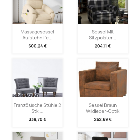
Massagesessel
Sessel Mit
Aufstehhilfe...
Sitzpolster...
600,24 €
204,11 €
Französische Stühle 2
Sessel Braun
Stk....
Wildleder-Optik
339,70 €
262,69 €