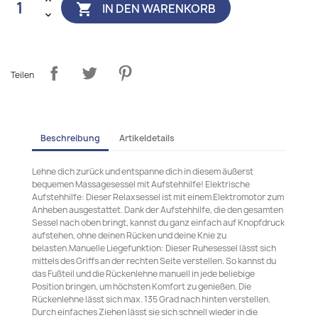
IN DEN WARENKORB

Teilen
Beschreibung
Artikeldetails
Lehne dich zurück und entspanne dich in diesem äußerst
bequemen Massagesessel mit Aufstehhilfe! Elektrische
Aufstehhilfe: Dieser Relaxsessel ist mit einem Elektromotor zum
Anheben ausgestattet. Dank der Aufstehhilfe, die den gesamten
Sessel nach oben bringt, kannst du ganz einfach auf Knopfdruck
aufstehen, ohne deinen Rücken und deine Knie zu
belasten.Manuelle Liegefunktion: Dieser Ruhesessel lässt sich
mittels des Griffs an der rechten Seite verstellen. So kannst du
das Fußteil und die Rückenlehne manuell in jede beliebige
Position bringen, um höchsten Komfort zu genießen. Die
Rückenlehne lässt sich max. 135 Grad nach hinten verstellen.
Durch einfaches Ziehen lässt sie sich schnell wieder in die