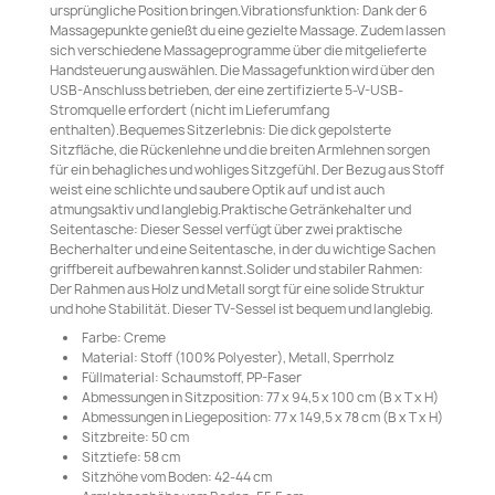
ursprüngliche Position bringen.Vibrationsfunktion: Dank der 6
Massagepunkte genießt du eine gezielte Massage. Zudem lassen
sich verschiedene Massageprogramme über die mitgelieferte
Handsteuerung auswählen. Die Massagefunktion wird über den
USB-Anschluss betrieben, der eine zertifizierte 5-V-USB-
Stromquelle erfordert (nicht im Lieferumfang
enthalten).Bequemes Sitzerlebnis: Die dick gepolsterte
Sitzfläche, die Rückenlehne und die breiten Armlehnen sorgen
für ein behagliches und wohliges Sitzgefühl. Der Bezug aus Stoff
weist eine schlichte und saubere Optik auf und ist auch
atmungsaktiv und langlebig.Praktische Getränkehalter und
Seitentasche: Dieser Sessel verfügt über zwei praktische
Becherhalter und eine Seitentasche, in der du wichtige Sachen
griffbereit aufbewahren kannst.Solider und stabiler Rahmen:
Der Rahmen aus Holz und Metall sorgt für eine solide Struktur
und hohe Stabilität. Dieser TV-Sessel ist bequem und langlebig.
Farbe: Creme
Material: Stoff (100% Polyester), Metall, Sperrholz
Füllmaterial: Schaumstoff, PP-Faser
Abmessungen in Sitzposition: 77 x 94,5 x 100 cm (B x T x H)
Abmessungen in Liegeposition: 77 x 149,5 x 78 cm (B x T x H)
Sitzbreite: 50 cm
Sitztiefe: 58 cm
Sitzhöhe vom Boden: 42-44 cm