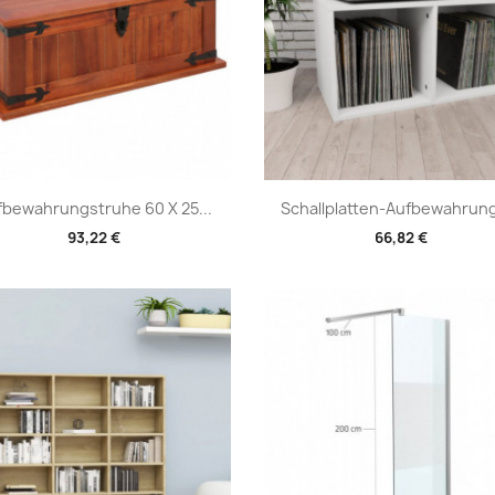
Vorschau
Vorschau


fbewahrungstruhe 60 X 25...
Schallplatten-Aufbewahrung
93,22 €
66,82 €