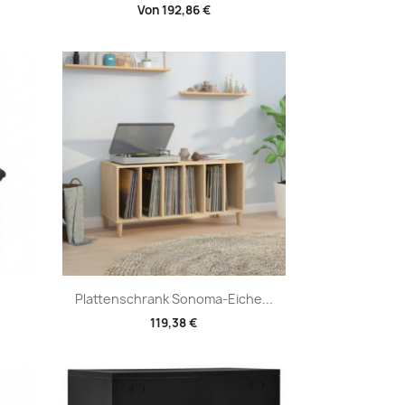
Von
192,86 €
Vorschau

Plattenschrank Sonoma-Eiche...
119,38 €