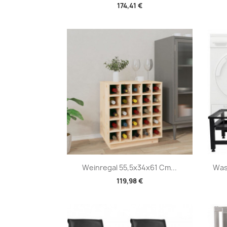
174,41 €
Vorschau

Weinregal 55,5x34x61 Cm...
Was
119,98 €