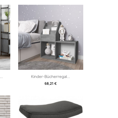
Vorschau

..
Kinder-Bücherregal...
68,21 €