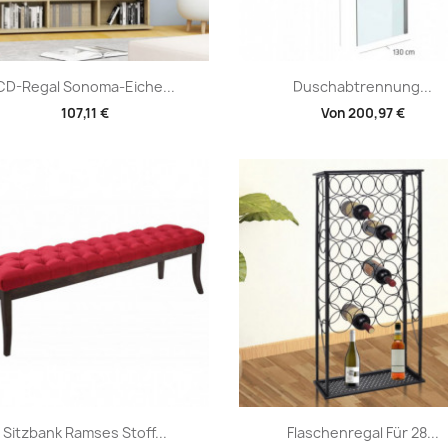
Vorschau
Vorschau


CD-Regal Sonoma-Eiche...
Duschabtrennung...
107,11 €
Von
200,97 €
Vorschau
Vorschau


Sitzbank Ramses Stoff...
Flaschenregal Für 28...