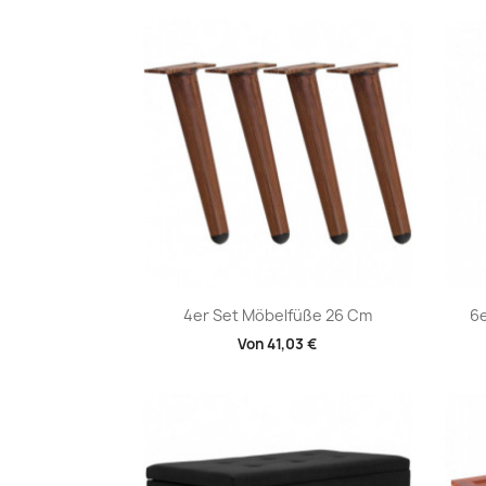
Vorschau

4er Set Möbelfüße 26 Cm
6e
Von
41,03 €