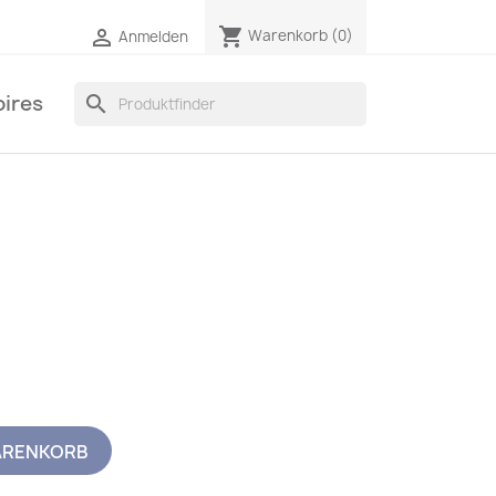
shopping_cart

Warenkorb
(0)
Anmelden
ires
search
ARENKORB