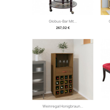
Vorschau

Globus-Bar Mit...
267,02 €
Vorschau

Weinregal Honigbraun...