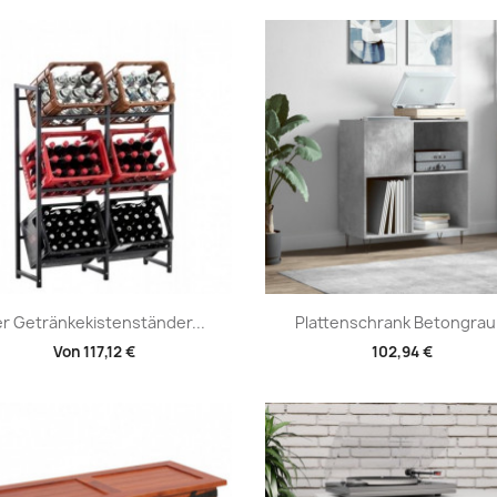
Vorschau
Vorschau


r Getränkekistenständer...
Plattenschrank Betongrau.
Von
117,12 €
102,94 €