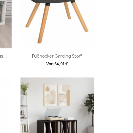
Vorschau

s...
Fußhocker Garding Stoff
Von
64,91 €