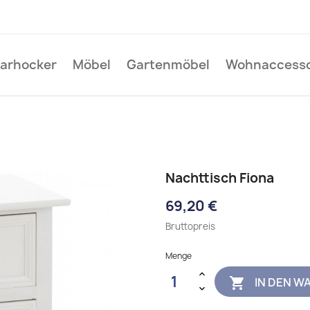
Barhocker
Möbel
Gartenmöbel
Wohnaccesso
Nachttisch Fiona
69,20 €
Bruttopreis
Menge
IN DEN W
