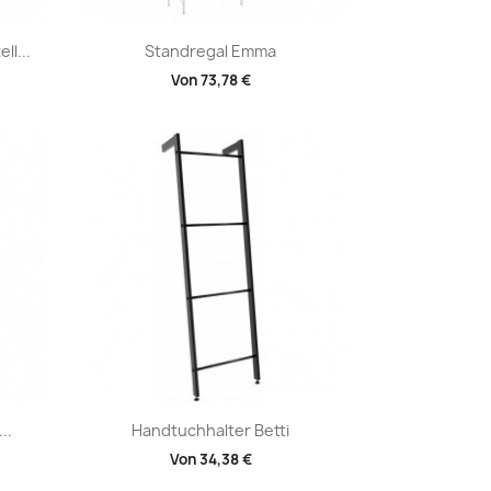
Vorschau

l...
Standregal Emma
Von
73,78 €
Vorschau

..
Handtuchhalter Betti
Von
34,38 €