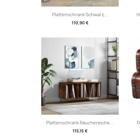
Vorschau

Plattenschrank Schwarz...
H
110,90 €
Vorschau

Plattenschrank Räuchereiche...
D
115,15 €