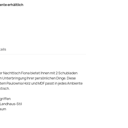
ante erhältlich
ails
 Nachttisch Fiona bietet Ihnen mit 2 Schubladen
n Unterbringung Ihrer persönlichen Dinge. Diese
em Paulownia Holz und MDF passt in jedes Ambiente
ktisch.
griffen
Landhaus-Stil
raum