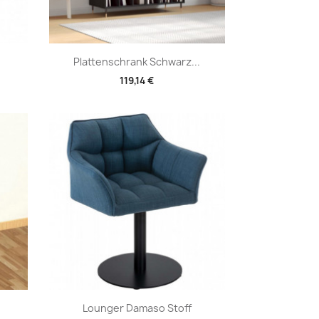
Vorschau

Plattenschrank Schwarz...
119,14 €
Vorschau

Lounger Damaso Stoff