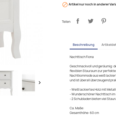

Artikel nur noch in anderer Vari
Teilen
Beschreibung
Artikeldet
Nachttisch Fiona
Geschmackvoll und geräumig: der
flexiblen Stauraum zur perfekte
Nachtkommode aus weiß lackiert
und ist überall überzeugend pra

- Weiß lackiertes Holz mit Metall
- Wunderschöner Nachttisch im 
- 2 Schubladen bieten viel Stau
Ca. Maße:
Gesamthöhe: 60 cm