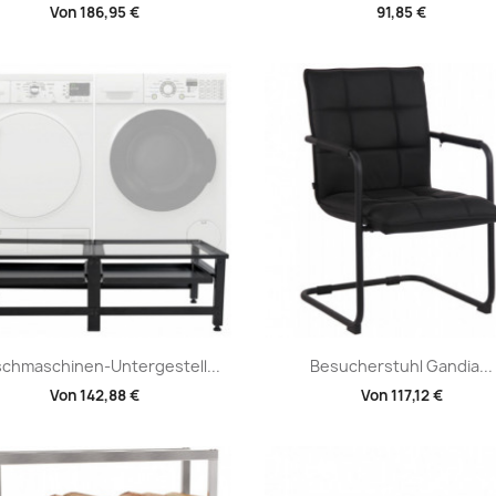
Von
186,95 €
91,85 €
Vorschau
Vorschau


chmaschinen-Untergestell...
Besucherstuhl Gandia...
Von
142,88 €
Von
117,12 €