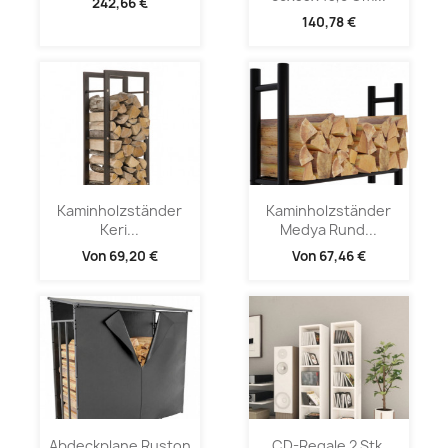
242,66 €
140,78 €
Kaminholzständer
Kaminholzständer
Keri...
Medya Rund...
Von
69,20 €
Von
67,46 €
Abdeckplane Ruston
CD-Regale 2 Stk.