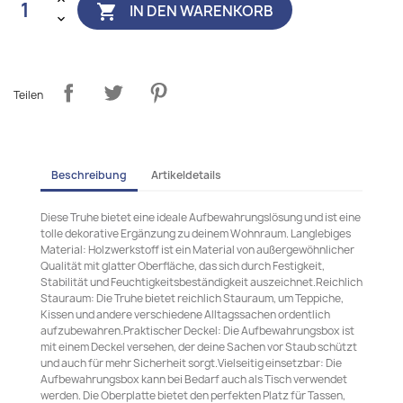
IN DEN WARENKORB

Teilen
Beschreibung
Artikeldetails
Diese Truhe bietet eine ideale Aufbewahrungslösung und ist eine
tolle dekorative Ergänzung zu deinem Wohnraum. Langlebiges
Material: Holzwerkstoff ist ein Material von außergewöhnlicher
Qualität mit glatter Oberfläche, das sich durch Festigkeit,
Stabilität und Feuchtigkeitsbeständigkeit auszeichnet.Reichlich
Stauraum: Die Truhe bietet reichlich Stauraum, um Teppiche,
Kissen und andere verschiedene Alltagssachen ordentlich
aufzubewahren.Praktischer Deckel: Die Aufbewahrungsbox ist
mit einem Deckel versehen, der deine Sachen vor Staub schützt
und auch für mehr Sicherheit sorgt.Vielseitig einsetzbar: Die
Aufbewahrungsbox kann bei Bedarf auch als Tisch verwendet
werden. Die Oberplatte bietet den perfekten Platz für Tassen,