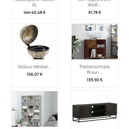
XL
Weiß...
Von
40,48 €
61,78 €
Globus-Minibar...
Plattenschrank
Braun...
156,07 €
139,90 €