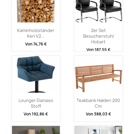
Kaminholzständer
2er Set
Keri V2...
Besucherstuhl
Hobart
Von
74,76 €
Von
187,55 €
Lounger Damaso
Teakbank Halden 200
Stoff
Cm
Von
192,86 €
Von
388,03 €