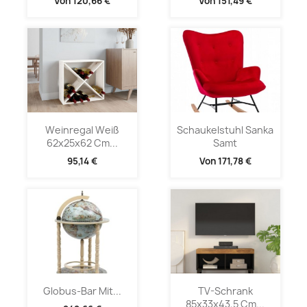
Von
120,66 €
Von
151,49 €
Weinregal Weiß
Schaukelstuhl Sanka
62x25x62 Cm...
Samt
95,14 €
Von
171,78 €
Globus-Bar Mit...
TV-Schrank
85x33x43,5 Cm...