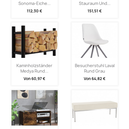
Sonoma-Eiche...
Stauraum Und...
112,30 €
151,51 €
Kaminholzständer
Besucherstuhl Laval
Medya Rund...
Rund Grau
Von
60,97 €
Von
64,82 €