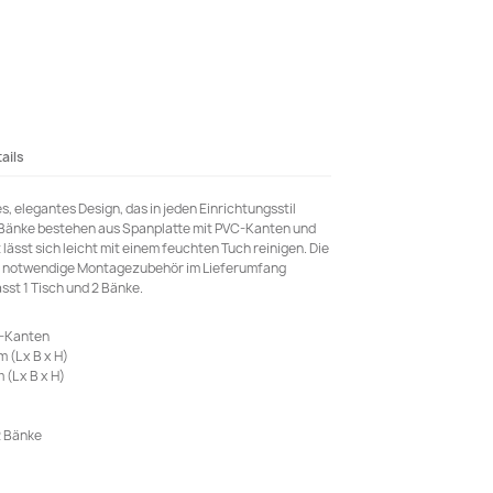
ails
, elegantes Design, das in jeden Einrichtungsstil
e Bänke bestehen aus Spanplatte mit PVC-Kanten und
t lässt sich leicht mit einem feuchten Tuch reinigen. Die
as notwendige Montagezubehör im Lieferumfang
sst 1 Tisch und 2 Bänke.
C-Kanten
 (L x B x H)
(L x B x H)
2 Bänke