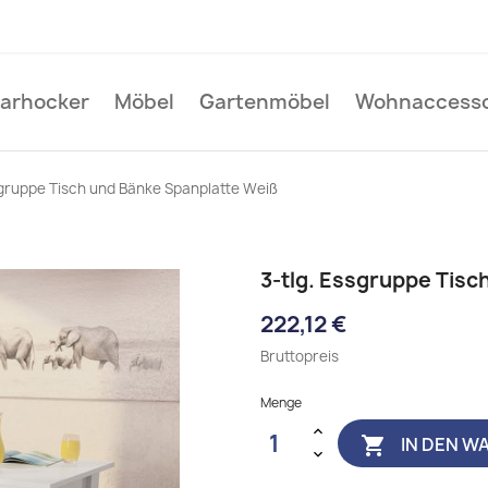
Barhocker
Möbel
Gartenmöbel
Wohnaccesso
sgruppe Tisch und Bänke Spanplatte Weiß
3-tlg. Essgruppe Tisc
222,12 €
Bruttopreis
Menge
IN DEN W
