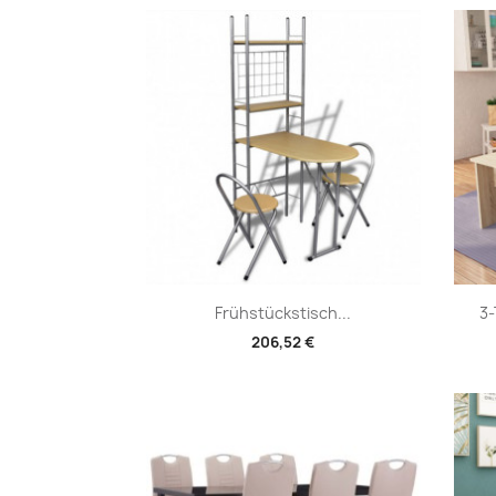
Vorschau

Frühstückstisch...
3-
206,52 €