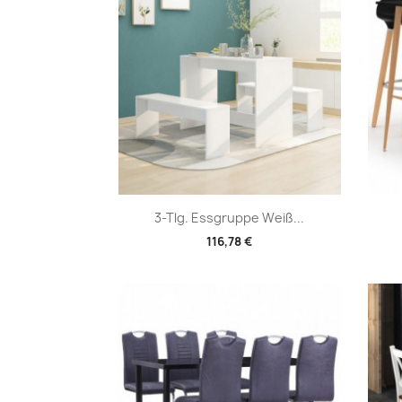
Vorschau

3-Tlg. Essgruppe Weiß...
116,78 €