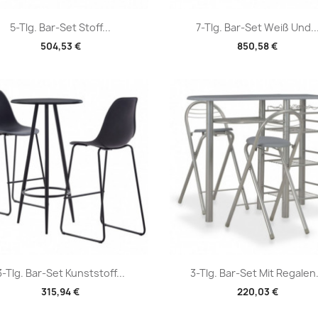
Vorschau
Vorschau


5-Tlg. Bar-Set Stoff...
7-Tlg. Bar-Set Weiß Und..
504,53 €
850,58 €
Vorschau
Vorschau


3-Tlg. Bar-Set Kunststoff...
3-Tlg. Bar-Set Mit Regalen.
315,94 €
220,03 €