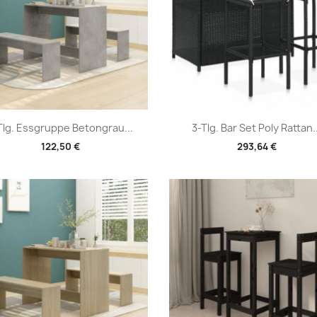
Vorschau
Vorschau


Tlg. Essgruppe Betongrau...
3-Tlg. Bar Set Poly Rattan..
122,50 €
293,64 €