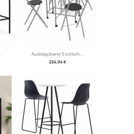
Vorschau

.
Ausklappbarer Esstisch...
224,04 €