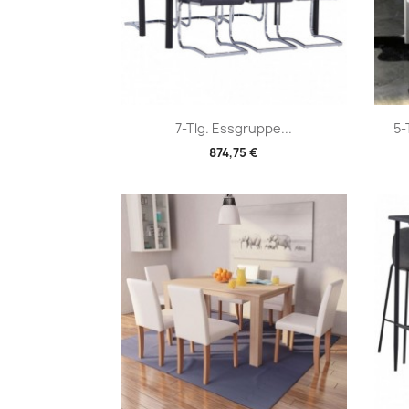
Vorschau

7-Tlg. Essgruppe...
5-
874,75 €