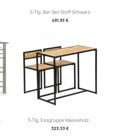
Vorschau

.
5-Tlg. Bar-Set Stoff Schwarz
491,93 €
Vorschau

..
3-Tlg. Essgruppe Massivholz...
323,33 €