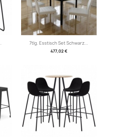
Vorschau

.
7tlg. Esstisch Set Schwarz...
477,02 €