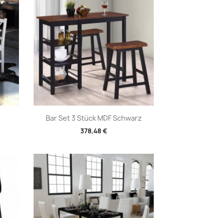
Vorschau

Bar Set 3 Stück MDF Schwarz
378,48 €