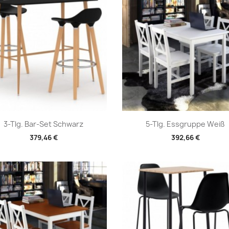
Vorschau
Vorschau


3-Tlg. Bar-Set Schwarz
5-Tlg. Essgruppe Weiß
379,46 €
392,66 €