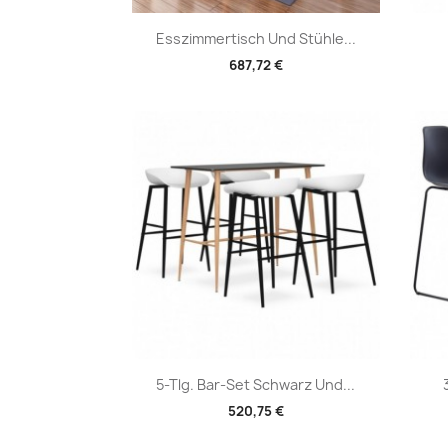
Vorschau

Esszimmertisch Und Stühle...
687,72 €
Vorschau

5-Tlg. Bar-Set Schwarz Und...
520,75 €