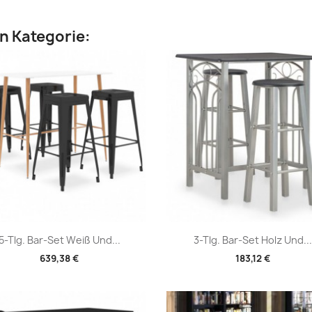
en Kategorie:
Vorschau
Vorschau


5-Tlg. Bar-Set Weiß Und...
3-Tlg. Bar-Set Holz Und...
639,38 €
183,12 €