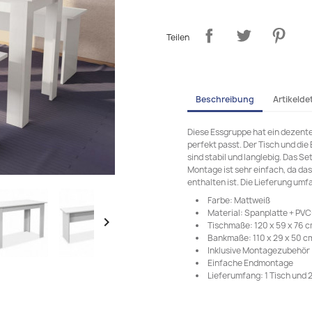
Teilen
Beschreibung
Artikeldet
Diese Essgruppe hat ein dezentes
perfekt passt. Der Tisch und di
sind stabil und langlebig. Das Se
Montage ist sehr einfach, da d
enthalten ist. Die Lieferung umfa
Farbe: Mattweiß
Material: Spanplatte + PV

Tischmaße: 120 x 59 x 76 cm
Bankmaße: 110 x 29 x 50 cm 
Inklusive Montagezubehör
Einfache Endmontage
Lieferumfang: 1 Tisch und 