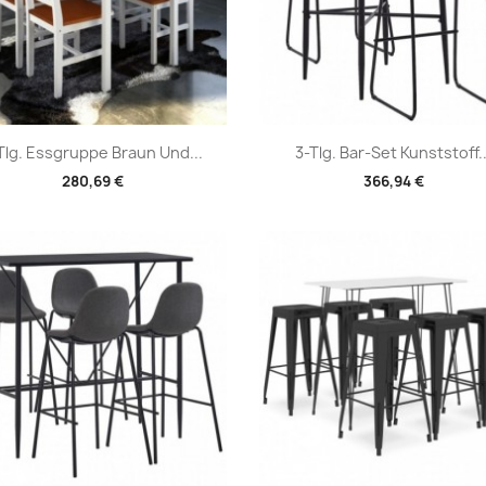
Vorschau
Vorschau


Tlg. Essgruppe Braun Und...
3-Tlg. Bar-Set Kunststoff..
280,69 €
366,94 €