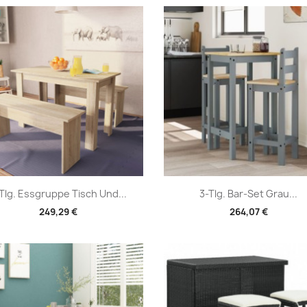
Vorschau
Vorschau


Tlg. Essgruppe Tisch Und...
3-Tlg. Bar-Set Grau...
249,29 €
264,07 €