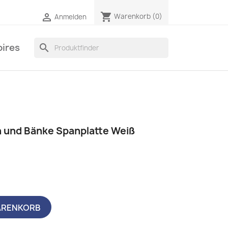
shopping_cart

Warenkorb
(0)
Anmelden
ires
search
h und Bänke Spanplatte Weiß
ARENKORB