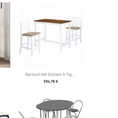
Vorschau

Bartisch Mit Stühlen 3-Tlg....
394,78 €