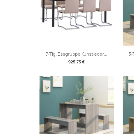
Vorschau

7-Tlg. Essgruppe Kunstleder...
3-
925,73 €