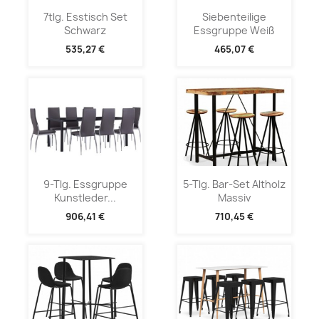
7tlg. Esstisch Set
Siebenteilige
Schwarz
Essgruppe Weiß
535,27 €
465,07 €
9-Tlg. Essgruppe
5-Tlg. Bar-Set Altholz
Kunstleder...
Massiv
906,41 €
710,45 €