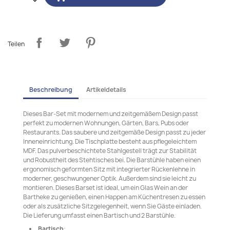
Teilen
Beschreibung
Artikeldetails
Dieses Bar-Set mit modernem und zeitgemäßem Design passt
perfekt zu modernen Wohnungen, Gärten, Bars, Pubs oder
Restaurants. Das saubere und zeitgemäße Design passt zu jeder
Inneneinrichtung. Die Tischplatte besteht aus pflegeleichtem
MDF. Das pulverbeschichtete Stahlgestell trägt zur Stabilität
und Robustheit des Stehtisches bei. Die Barstühle haben einen
ergonomisch geformten Sitz mit integrierter Rückenlehne in
moderner, geschwungener Optik. Außerdem sind sie leicht zu
montieren. Dieses Barset ist ideal, um ein Glas Wein an der
Bartheke zu genießen, einen Happen am Küchentresen zu essen
oder als zusätzliche Sitzgelegenheit, wenn Sie Gäste einladen.
Die Lieferung umfasst einen Bartisch und 2 Barstühle.
Bartisch
: