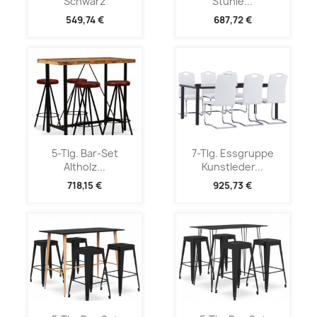
Schwarz
Stühle...
549,74 €
687,72 €
5-Tlg. Bar-Set
7-Tlg. Essgruppe
Altholz...
Kunstleder...
718,15 €
925,73 €