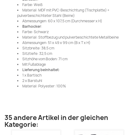
Farbe: Weiß
Material: MDF mit PVC-Beschichtung (Tischplatte) +
pulverbeschichteter Stahl (Beine)
Abmessungen: 60 x 107,5 cm (Durchmesser x H)
Barhocker
:
Farbe: Schwarz
Material: Stoffbezug und pulverbeschichtete Metallbeine
Abmessungen: 51 x 49 x 99 cm (B x T x H)
Sitzbreite: 38,5 cm
Sitztiefe: 32,5 cm
Sitzhöhe vom Boden: 71 cm
Mit Fußablage
Lieferung beinhaltet
:
1 x Bartisch
2 x Barstuhl
Material: Polyester: 100%
35 andere Artikel in der gleichen
Kategorie: