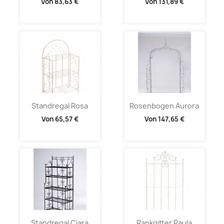
Von
83,63 €
Von
131,89 €
Standregal Rosa
Rosenbogen Aurora
Von
65,57 €
Von
147,65 €
Standregal Ciara
Rankgitter Paula