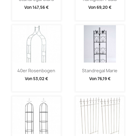
Von
147,56 €
Von
69,20 €
40er Rosenbogen
Standregal Marie
Von
53,02 €
Von
76,19 €