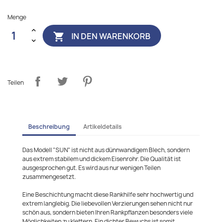
Menge
IN DEN WARENKORB

Teilen
Beschreibung
Artikeldetails
Das Modell "SUN" ist nicht aus dünnwandigem Blech, sondern
aus extrem stabilem und dickem Eisenrohr. Die Qualität ist
ausgesprochen gut. Es wird aus nur wenigen Teilen
zusammengesetzt.
Eine Beschichtung macht diese Rankhilfe sehr hochwertig und
extrem langlebig. Die liebevollen Verzierungen sehen nicht nur
schön aus, sondern bieten Ihren Rankpflanzen besonders viele
Möglichkeiten zu klettern. Ein dichter Bewuchs ist somit