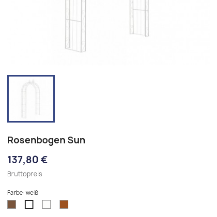
Rosenbogen Sun
137,80 €
Bruttopreis
Farbe: weiß
antik
antik
bronze
weiß
braun
weiß