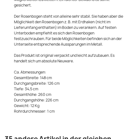
gesichert.
Der Rosenbogen steht von alleine sehr stabil. Sie haben aber die
Möglichkeit den Rosenbogen z. B. mit Erdhaken (nicht im
Lieferumfang enthalten) im Boden zu verankern. Auf festen
Unterboden empfiehlt es sich den Rosenbogen
festzuschrauben. Für beide Möglichkeiten befinden sich an der
Unterseite entsprechende Aussparungen im Metall.
Das Produkt ist original verpackt und leicht aufzubauen. Es
handelt sich um absolute Neuware.
Ca. Abmessungen:
Gesamtbreite: 148 cm
Durchgangsbreite: 126 cm
Tiefe: 34,5 cm
Gesamthöhe: 260 cm
Durchgangshöhe: 226 cm
Gewicht: 12 Kg
Rohrdurchmesser: 1 cm
35 andere Artikel in der gleichen