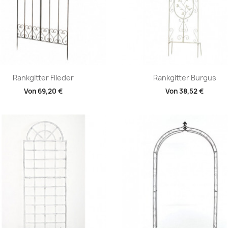
Vorschau
Vorschau


Rankgitter Flieder
Rankgitter Burgus
Von
69,20 €
Von
38,52 €