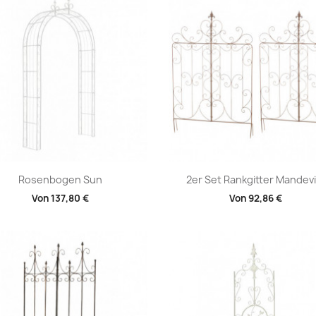
Vorschau
Vorschau


Rosenbogen Sun
2er Set Rankgitter Mandevi
Von
137,80 €
Von
92,86 €