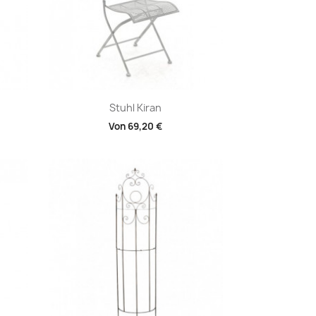
Vorschau

Stuhl Kiran
Von
69,20 €
+1