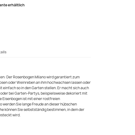
ante erhältlich
ails
ten: Der Rosenbogen Milano wird garantiert zum
errosen oder Weinreben an ihm hochwachsen lassen oder
it einfach so in den Garten stellen. Er macht sich auch
oder bei Garten-Partys, beispielsweise dekoriert mit
e Eisenbogen ist mit einer rostfreien
o werden Sie lange Freude an dieser hübschen
he können Sie selbstständig bestimmen, in dem der
steckt wird.