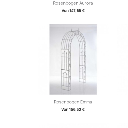
Vorschau

Rosenbogen Aurora
Von
147,65 €
Vorschau

Rosenbogen Emma
Von
156,52 €