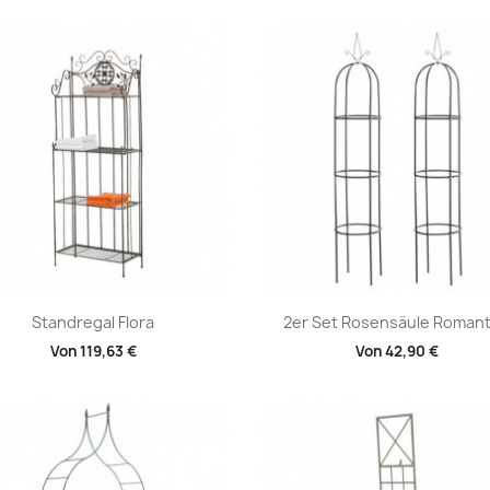
Vorschau
Vorschau


Standregal Flora
2er Set Rosensäule Romant
Von
119,63 €
Von
42,90 €
+1