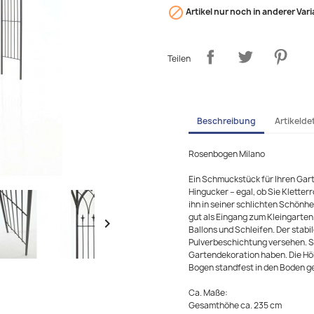

Artikel nur noch in anderer Vari
Teilen
Beschreibung
Artikeldet
Rosenbogen Milano
Ein Schmuckstück für Ihren Gar
Hingucker – egal, ob Sie Klett
ihn in seiner schlichten Schönhe
gut als Eingang zum Kleingarten 

Ballons und Schleifen. Der stabil
Pulverbeschichtung versehen. S
Gartendekoration haben. Die Hö
Bogen standfest in den Boden ge
Ca. Maße:
Gesamthöhe ca. 235 cm