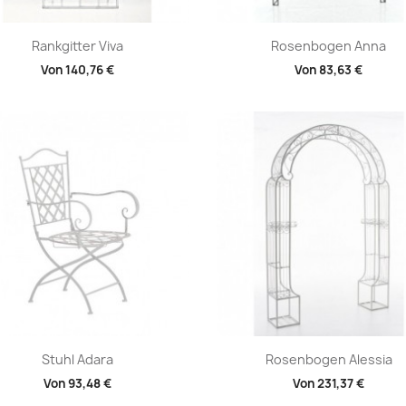
Vorschau
Vorschau


Rankgitter Viva
Rosenbogen Anna
Von
140,76 €
Von
83,63 €
Vorschau
Vorschau


Stuhl Adara
Rosenbogen Alessia
Von
93,48 €
Von
231,37 €