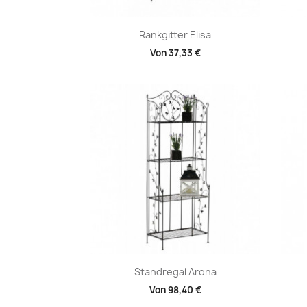
Vorschau

Rankgitter Elisa
Von
37,33 €
+1
Vorschau

Standregal Arona
Von
98,40 €