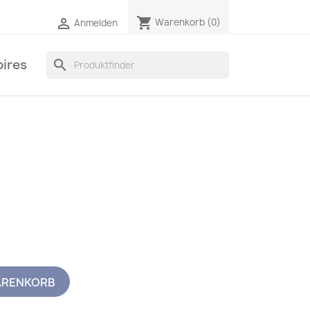
shopping_cart

Warenkorb
(0)
Anmelden
ires
search
ARENKORB