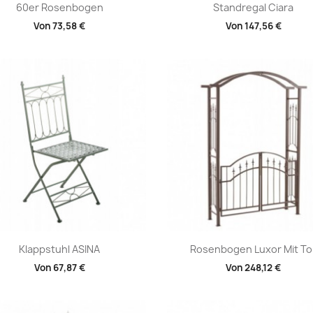
Vorschau
Vorschau


60er Rosenbogen
Standregal Ciara
Von
73,58 €
Von
147,56 €
Vorschau
Vorschau


Klappstuhl ASINA
Rosenbogen Luxor Mit To
Von
67,87 €
Von
248,12 €