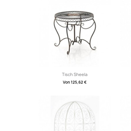
Vorschau

Tisch Sheela
Von
125,62 €