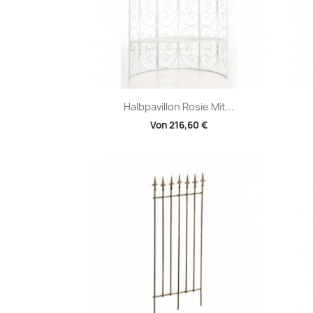
Vorschau

Halbpavillon Rosie Mit...
Von
216,60 €
+1