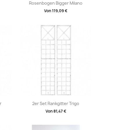
Vorschau

Rosenbogen Bigger Milano
Von
119,09 €
Vorschau

r
2er Set Rankgitter Trigo
Von
81,47 €