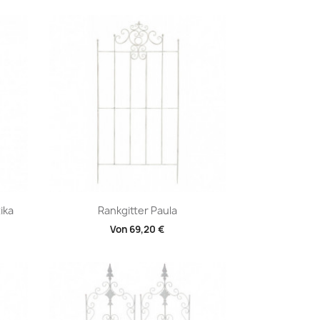
Vorschau

ika
Rankgitter Paula
Von
69,20 €