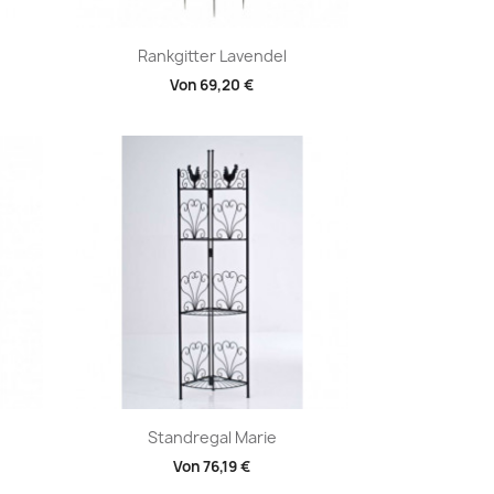
Vorschau

Rankgitter Lavendel
Von
69,20 €
Vorschau

Standregal Marie
Von
76,19 €