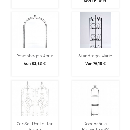
Von
119,09 €
Rosenbogen Anna
Standregal Marie
Von
83,63 €
Von
76,19 €
2er Set Rankgitter
Rosensäule
Burgus
Romantika V2