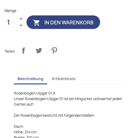
Menge
IN DEN WARENKORB

Teilen
Beschreibung
Artikeldetails
Rosenbogen Ulpgar 01 A
Unser Rosenbogen Ulpgar 01 ist ein Hingucker und wertet jeden
Garten auf!
Der Rosenbogen besticht mit folgenden Maßen:
Dach:
Höhe: 214 cm
Breite: 310 cm