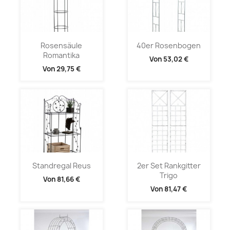
Rosensäule
40er Rosenbogen
Romantika
Von
53,02 €
Von
29,75 €
Standregal Reus
2er Set Rankgitter
Trigo
Von
81,66 €
Von
81,47 €