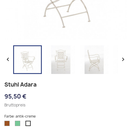


Stuhl Adara
95,50 €
Bruttopreis
Farbe: antik-creme
bronze
antik-
antik-
grün
creme