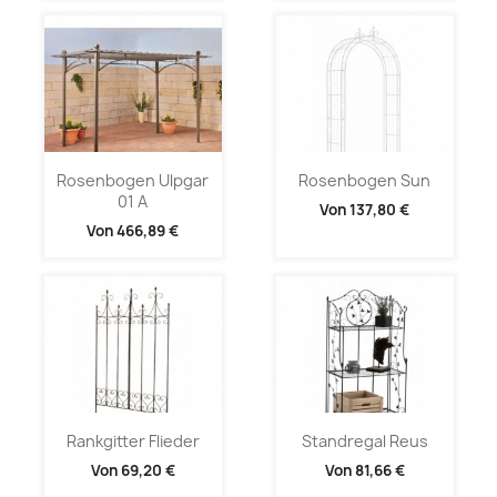
Rosenbogen Ulpgar
Rosenbogen Sun
01 A
Von
137,80 €
Von
466,89 €
Rankgitter Flieder
Standregal Reus
Von
69,20 €
Von
81,66 €