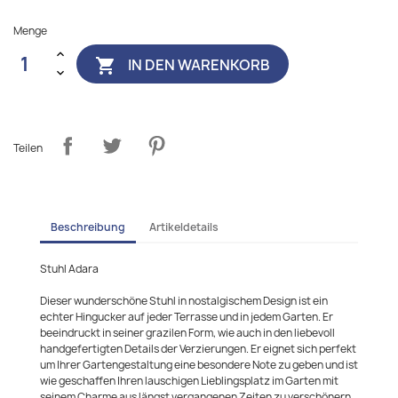
Menge
IN DEN WARENKORB

Teilen
Beschreibung
Artikeldetails
Stuhl Adara
Dieser wunderschöne Stuhl in nostalgischem Design ist ein
echter Hingucker auf jeder Terrasse und in jedem Garten. Er
beeindruckt in seiner grazilen Form, wie auch in den liebevoll
handgefertigten Details der Verzierungen. Er eignet sich perfekt
um Ihrer Gartengestaltung eine besondere Note zu geben und ist
wie geschaffen Ihren lauschigen Lieblingsplatz im Garten mit
seinem Charme aus längst vergangenen Zeiten zu verschönern.