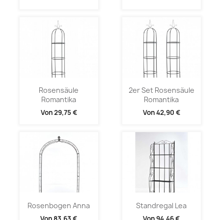
Rosensäule
2er Set Rosensäule
Romantika
Romantika
Von
29,75 €
Von
42,90 €
Rosenbogen Anna
Standregal Lea
Von
83,63 €
Von
94,46 €