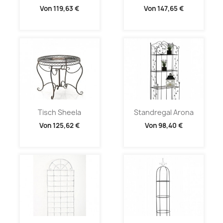
Von
119,63 €
Von
147,65 €
Tisch Sheela
Standregal Arona
Von
125,62 €
Von
98,40 €