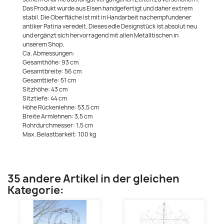
Das Produkt wurde aus Eisen handgefertigt und daher extrem
stabil. Die Oberfläche ist mit in Handarbeit nachempfundener
antiker Patina veredelt. Dieses edle Designstück ist absolut neu
und ergänzt sich hervorragend mit allen Metalltischen in
unserem Shop.
Ca. Abmessungen:
Gesamthöhe: 93 cm
Gesamtbreite: 56 cm
Gesamttiefe: 51 cm
Sitzhöhe: 43 cm
Sitztiefe: 44 cm
Höhe Rückenlehne: 53,5 cm
Breite Armlehnen: 3,5 cm
Rohrdurchmesser: 1,5 cm
Max. Belastbarkeit: 100 kg
35 andere Artikel in der gleichen
Kategorie: