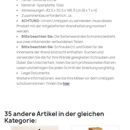
Material: Spanplatte, Glas
Abmessungen: 82,5 x 30,5 x 185,5 cm (B x T x H)
Zusammenbau erforderlich: Ja
ACHTUNG:
Um ein Umkippen zu vermeiden, muss dieses
Produkt mit der mitgelieferten Wandhalterung montiert
werden.
Bitte beachten Sie:
Die Seitenwand des Schranks besteht
aus zwei miteinander verbundenen Teilen
Bitte beachten Sie:
Schraube(n) und Dübel für die
Innenseite der Wand sind nicht enthalten. Suchen und
verwenden Sie die für Ihre Wände geeigneten Schrauben und
Dübel. Bei Unsicherheit, holen Sie sich professionellen Rat ein.
Lesen und befolgen Sie jeden Schritt der Anleitung sorgfältig.
Legal Documents:
Weitere Informationen, wie Sie Ihre Möbel vor dem Umkippen
schützen können; finden Sie
hier
35 andere Artikel in der gleichen
Kategorie: