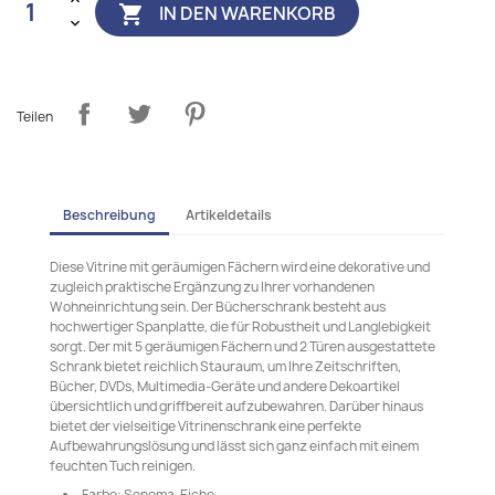
IN DEN WARENKORB

Teilen
Beschreibung
Artikeldetails
Diese Vitrine mit geräumigen Fächern wird eine dekorative und
zugleich praktische Ergänzung zu Ihrer vorhandenen
Wohneinrichtung sein. Der Bücherschrank besteht aus
hochwertiger Spanplatte, die für Robustheit und Langlebigkeit
sorgt. Der mit 5 geräumigen Fächern und 2 Türen ausgestattete
Schrank bietet reichlich Stauraum, um Ihre Zeitschriften,
Bücher, DVDs, Multimedia-Geräte und andere Dekoartikel
übersichtlich und griffbereit aufzubewahren. Darüber hinaus
bietet der vielseitige Vitrinenschrank eine perfekte
Aufbewahrungslösung und lässt sich ganz einfach mit einem
feuchten Tuch reinigen.
Farbe: Sonoma-Eiche