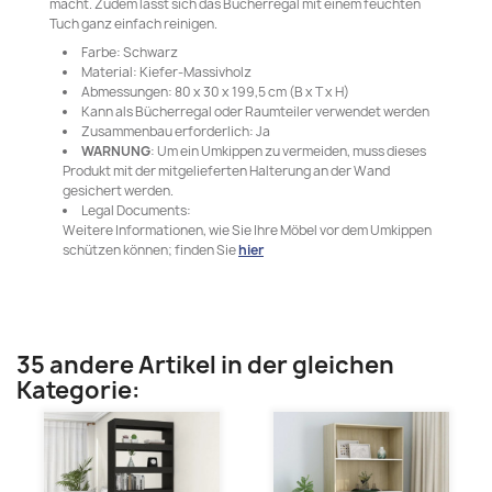
macht. Zudem lässt sich das Bücherregal mit einem feuchten
Tuch ganz einfach reinigen.
Farbe: Schwarz
Material: Kiefer-Massivholz
Abmessungen: 80 x 30 x 199,5 cm (B x T x H)
Kann als Bücherregal oder Raumteiler verwendet werden
Zusammenbau erforderlich: Ja
WARNUNG
: Um ein Umkippen zu vermeiden, muss dieses
Produkt mit der mitgelieferten Halterung an der Wand
gesichert werden.
Legal Documents:
Weitere Informationen, wie Sie Ihre Möbel vor dem Umkippen
schützen können; finden Sie
hier
35 andere Artikel in der gleichen
Kategorie: