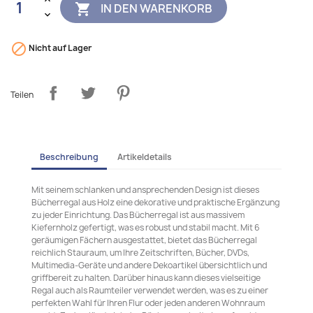
IN DEN WARENKORB


Nicht auf Lager
Teilen
Beschreibung
Artikeldetails
Mit seinem schlanken und ansprechenden Design ist dieses
Bücherregal aus Holz eine dekorative und praktische Ergänzung
zu jeder Einrichtung. Das Bücherregal ist aus massivem
Kiefernholz gefertigt, was es robust und stabil macht. Mit 6
geräumigen Fächern ausgestattet, bietet das Bücherregal
reichlich Stauraum, um Ihre Zeitschriften, Bücher, DVDs,
Multimedia-Geräte und andere Dekoartikel übersichtlich und
griffbereit zu halten. Darüber hinaus kann dieses vielseitige
Regal auch als Raumteiler verwendet werden, was es zu einer
perfekten Wahl für Ihren Flur oder jeden anderen Wohnraum