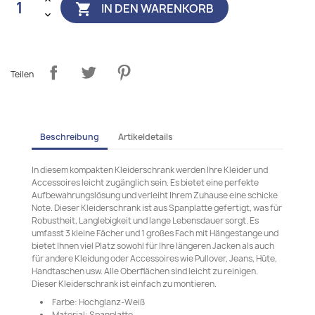
IN DEN WARENKORB

Teilen
Beschreibung
Artikeldetails
In diesem kompakten Kleiderschrank werden Ihre Kleider und
Accessoires leicht zugänglich sein. Es bietet eine perfekte
Aufbewahrungslösung und verleiht Ihrem Zuhause eine schicke
Note. Dieser Kleiderschrank ist aus Spanplatte gefertigt, was für
Robustheit, Langlebigkeit und lange Lebensdauer sorgt. Es
umfasst 3 kleine Fächer und 1 großes Fach mit Hängestange und
bietet Ihnen viel Platz sowohl für Ihre längeren Jacken als auch
für andere Kleidung oder Accessoires wie Pullover, Jeans, Hüte,
Handtaschen usw. Alle Oberflächen sind leicht zu reinigen.
Dieser Kleiderschrank ist einfach zu montieren.
Farbe: Hochglanz-Weiß
Material: Spanplatte