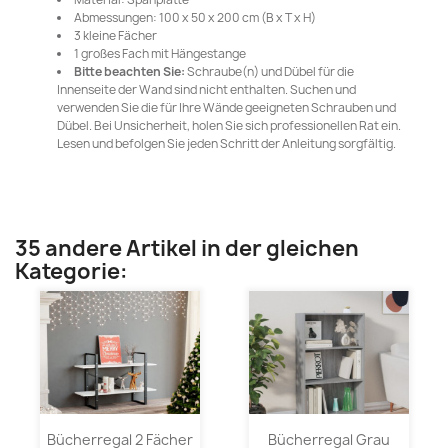
Abmessungen: 100 x 50 x 200 cm (B x T x H)
3 kleine Fächer
1 großes Fach mit Hängestange
Bitte beachten Sie:
Schraube(n) und Dübel für die
Innenseite der Wand sind nicht enthalten. Suchen und
verwenden Sie die für Ihre Wände geeigneten Schrauben und
Dübel. Bei Unsicherheit, holen Sie sich professionellen Rat ein.
Lesen und befolgen Sie jeden Schritt der Anleitung sorgfältig.
35 andere Artikel in der gleichen
Kategorie:
Bücherregal 2 Fächer
Bücherregal Grau