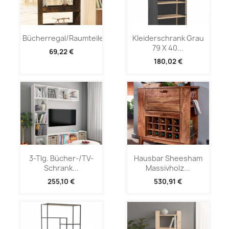
Bücherregal/Raumteiler...
Kleiderschrank Grau
79 X 40...
69,22 €
180,02 €
3-Tlg. Bücher-/TV-
Hausbar Sheesham
Schrank...
Massivholz...
255,10 €
530,91 €