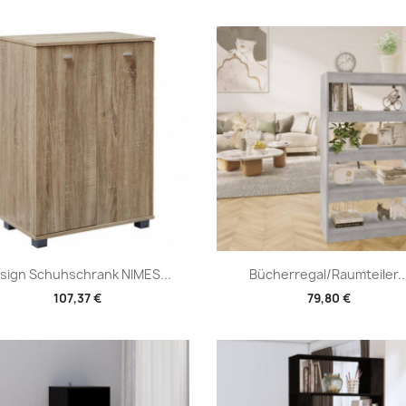
Vorschau
Vorschau


sign Schuhschrank NIMES...
Bücherregal/Raumteiler..
107,37 €
79,80 €