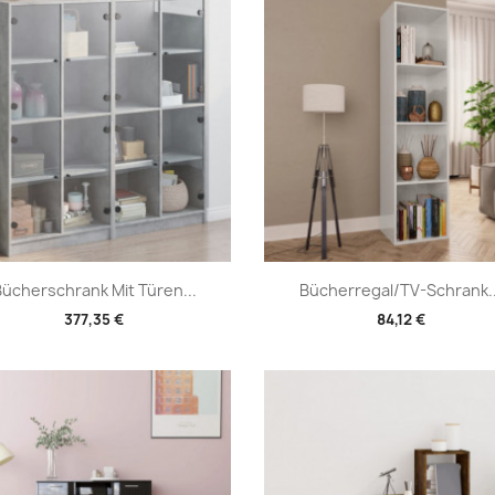
Vorschau
Vorschau


ücherschrank Mit Türen...
Bücherregal/TV-Schrank..
377,35 €
84,12 €