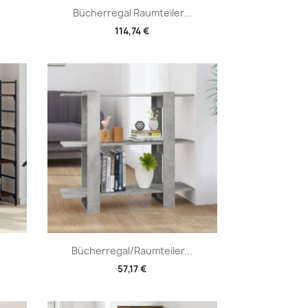
Vorschau

Bücherregal Raumteiler...
114,74 €
Vorschau

Bücherregal/Raumteiler...
57,17 €