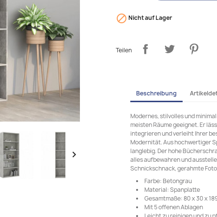

Nicht auf Lager
Teilen
Beschreibung
Artikeldet
Modernes, stilvolles und minima
meisten Räume geeignet. Er lässt
integrieren und verleiht Ihrer 
Modernität. Aus hochwertiger Spa
langlebig. Der hohe Bücherschra

alles aufbewahren und ausstelle
Schnickschnack, gerahmte Fotos
Farbe: Betongrau
Material: Spanplatte
Gesamtmaße: 80 x 30 x 189 
Mit 5 offenen Ablagen
Leicht zu reinigen und zu p