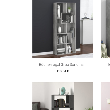
Vorschau

Bücherregal Grau Sonoma...
B
118,61 €