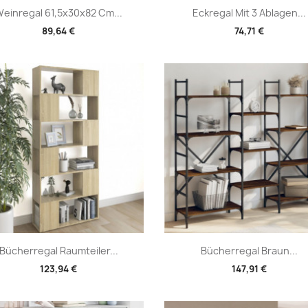
Vorschau
Vorschau


einregal 61,5x30x82 Cm...
Eckregal Mit 3 Ablagen...
89,64 €
74,71 €
Vorschau
Vorschau


Bücherregal Raumteiler...
Bücherregal Braun...
123,94 €
147,91 €