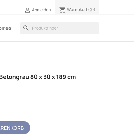
shopping_cart

Warenkorb
(0)
Anmelden
ires
search
Betongrau 80 x 30 x 189 cm
ARENKORB