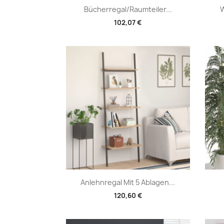
Vorschau

Bücherregal/Raumteiler...
W
102,07 €
Vorschau

Anlehnregal Mit 5 Ablagen...
120,60 €