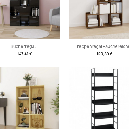
Vorschau
Vorschau


Bücherregal...
Treppenregal Räuchereiche
147,41 €
120,89 €