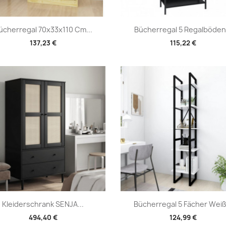
Vorschau
Vorschau


ücherregal 70x33x110 Cm...
Bücherregal 5 Regalböden.
137,23 €
115,22 €
Vorschau
Vorschau


Kleiderschrank SENJA...
Bücherregal 5 Fächer Weiß.
494,40 €
124,99 €