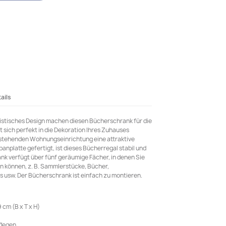
ails
listisches Design machen diesen Bücherschrank für die
 sich perfekt in die Dekoration Ihres Zuhauses
bestehenden Wohnungseinrichtung eine attraktive
nplatte gefertigt, ist dieses Bücherregal stabil und
nk verfügt über fünf geräumige Fächer, in denen Sie
n können, z. B. Sammlerstücke, Bücher,
 usw. Der Bücherschrank ist einfach zu montieren.
cm (B x T x H)
flegen