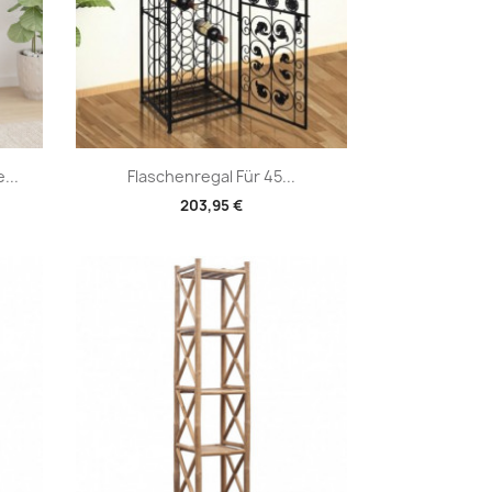
Vorschau

...
Flaschenregal Für 45...
203,95 €