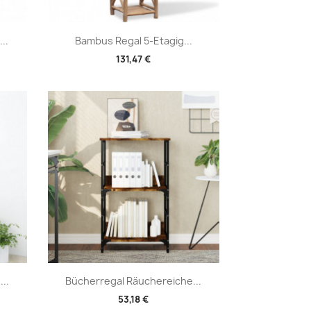
Vorschau

..
Bambus Regal 5-Etagig...
131,47 €
Vorschau

..
Bücherregal Räuchereiche...
53,18 €