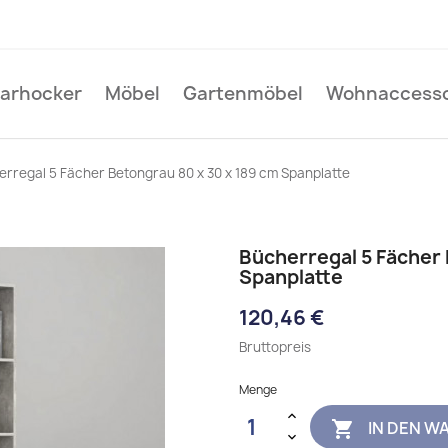
Barhocker
Möbel
Gartenmöbel
Wohnaccesso
erregal 5 Fächer Betongrau 80 x 30 x 189 cm Spanplatte
Bücherregal 5 Fächer 
Spanplatte
120,46 €
Bruttopreis
Menge
IN DEN W
