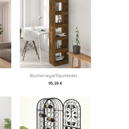
Vorschau

.
Bücherregal/Raumteiler...
95,26 €