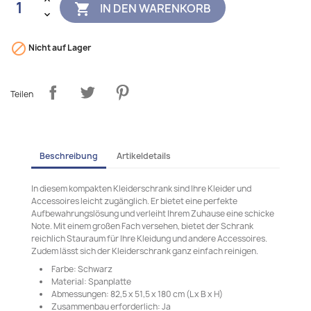
IN DEN WARENKORB


Nicht auf Lager
Teilen
Beschreibung
Artikeldetails
In diesem kompakten Kleiderschrank sind Ihre Kleider und
Accessoires leicht zugänglich. Er bietet eine perfekte
Aufbewahrungslösung und verleiht Ihrem Zuhause eine schicke
Note. Mit einem großen Fach versehen, bietet der Schrank
reichlich Stauraum für Ihre Kleidung und andere Accessoires.
Zudem lässt sich der Kleiderschrank ganz einfach reinigen.
Farbe: Schwarz
Material: Spanplatte
Abmessungen: 82,5 x 51,5 x 180 cm (L x B x H)
Zusammenbau erforderlich: Ja