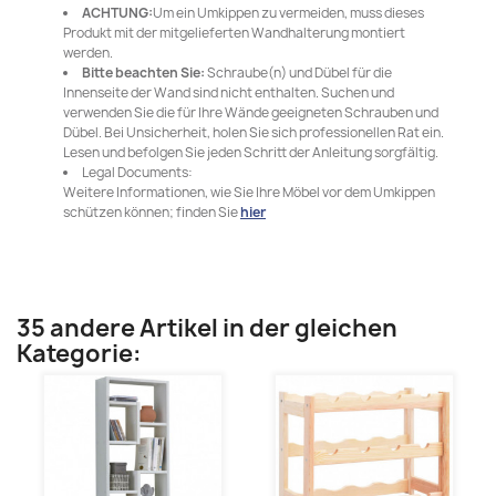
ACHTUNG:
Um ein Umkippen zu vermeiden, muss dieses
Produkt mit der mitgelieferten Wandhalterung montiert
werden.
Bitte beachten Sie:
Schraube(n) und Dübel für die
Innenseite der Wand sind nicht enthalten. Suchen und
verwenden Sie die für Ihre Wände geeigneten Schrauben und
Dübel. Bei Unsicherheit, holen Sie sich professionellen Rat ein.
Lesen und befolgen Sie jeden Schritt der Anleitung sorgfältig.
Legal Documents:
Weitere Informationen, wie Sie Ihre Möbel vor dem Umkippen
schützen können; finden Sie
hier
35 andere Artikel in der gleichen
Kategorie: