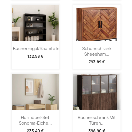
Bücherregal/Raumteiler...
Schuhschrank
Sheesham...
132,58 €
793,89 €
Flurmöbel-Set
Bücherschrank Mit
Sonoma-Eiche...
Türen...
233,40 €
398,90 €