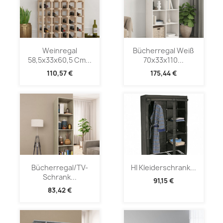
Weinregal
Bücherregal Weiß
58,5x33x60,5 Cm...
70x33x110...
110,57 €
175,44 €
Bücherregal/TV-
HI Kleiderschrank...
Schrank...
91,15 €
83,42 €