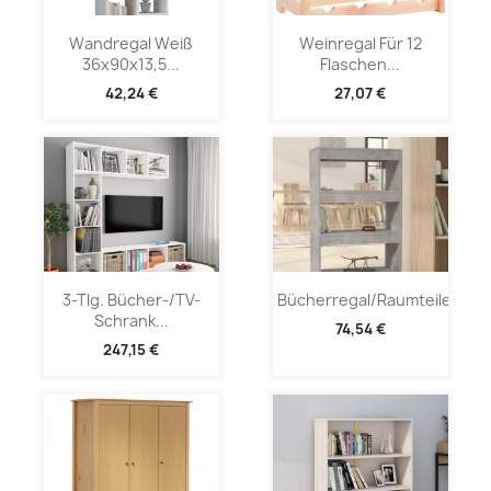
Wandregal Weiß
Weinregal Für 12
36x90x13,5...
Flaschen...
42,24 €
27,07 €
3-Tlg. Bücher-/TV-
Bücherregal/Raumteiler...
Schrank...
74,54 €
247,15 €