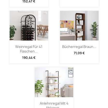
152,47 €
Weinregal Für 41
Bücherregal Braun...
Flaschen...
71,09 €
190,44 €
Anlehnregal Mit 4
Ablagen...