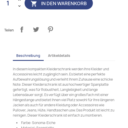
IN DEN WARENKORB

Teilen
Beschreibung
Artikeldetails
In diesem kompakten Kleiderschrank werden Ihre Kleider und
Accessoires leicht zugänglich sein. Es bietet eine perfekte
Aufbewahrungslösung und verleiht Ihrem Zuhause eine schicke
Note. Dieser Kleiderschrank ist aus hochwertiger Spanplatte
gefertigt, was für Robustheit, Langlebigkeit und lange
Lebensdauer sorgt. Es verfügt über ein großes Fach mit einer
Hängestange und bietet Ihnen viel Platz sowohl für Ihre längeren
Jacken als auch für andere Kleidung oder Accessoires wie
Pullover, Jeans, Hüte, Handtaschen usw. Das Produkt ist leicht zu
reinigen. Dieser Kleiderschrank ist einfach zu montieren.
Farbe: Sonoma-Eiche
Material: Spanplatte