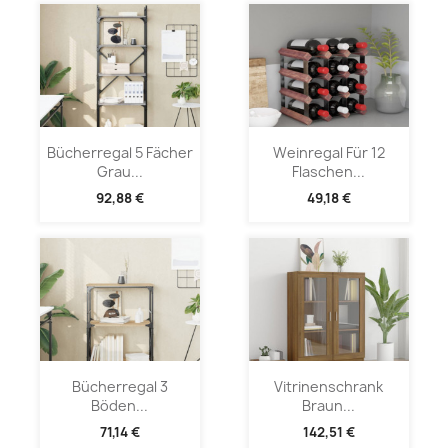
Bücherregal 5 Fächer
Weinregal Für 12
Grau...
Flaschen...
92,88 €
49,18 €
Bücherregal 3
Vitrinenschrank
Böden...
Braun...
71,14 €
142,51 €