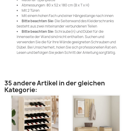
Abmessungen: 80 x 52 x 180 cm (B x T x H)
Mit 2 Türen
Mit einem hohen Fach und einer Hängestange nach innen
Bitte beachten Sie:
Die Seitenwand des Kleiderschranks
besteht aus zwei miteinander verbundenen Teilen
Bitte beachten Sie:
Schraube(n) und Dübel für die
Innenseite der Wand sind nicht enthalten. Suchen und
verwenden Sie die für Ihre Wände geeigneten Schrauben und
Dübel. Bei Unsicherheit, holen Sie sich professionellen Rat ein.
Lesen und befolgen Sie jeden Schritt der Anleitung sorgfältig.
35 andere Artikel in der gleichen
Kategorie: