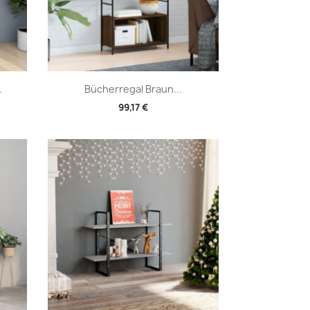
Vorschau

.
Bücherregal Braun...
99,17 €