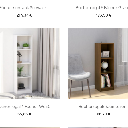
Vorschau
Vorschau


Bücherschrank Schwarz...
Bücherregal 5 Fächer Grau.
214,34 €
173,50 €
Vorschau
Vorschau


ücherregal 4 Fächer Weiß...
Bücherregal/Raumteiler..
65,86 €
66,70 €