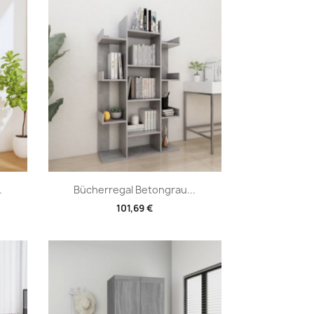
Vorschau

.
Bücherregal Betongrau...
101,69 €