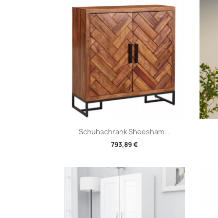
Vorschau

Schuhschrank Sheesham...
793,89 €