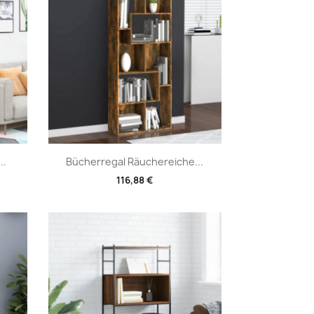
Vorschau

..
Bücherregal Räuchereiche...
116,88 €