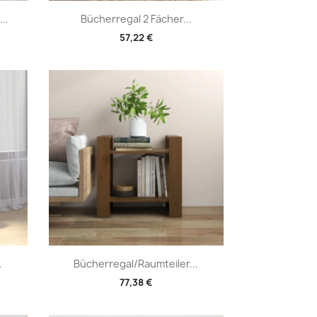
Vorschau

..
Bücherregal 2 Fächer...
57,22 €
Vorschau

.
Bücherregal/Raumteiler...
77,38 €