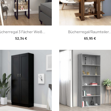
Vorschau
Vorschau


ücherregal 3 Fächer Weiß...
Bücherregal/Raumteiler..
52,34 €
65,95 €