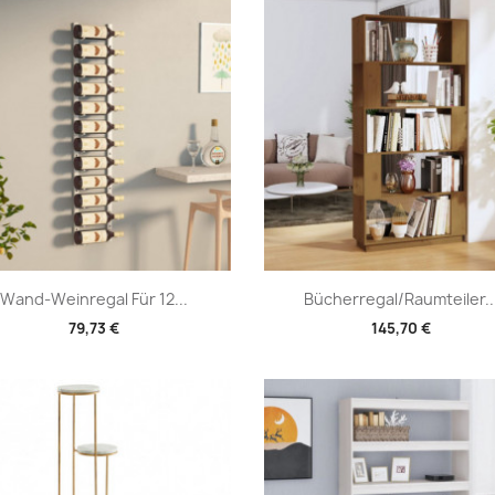
Vorschau
Vorschau


Wand-Weinregal Für 12...
Bücherregal/Raumteiler..
79,73 €
145,70 €