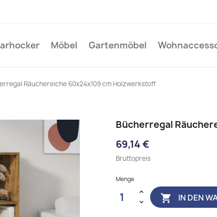
Barhocker
Möbel
Gartenmöbel
Wohnaccesso
erregal Räuchereiche 60x24x109 cm Holzwerkstoff
Bücherregal Räucher
69,14 €
Bruttopreis
Menge
IN DEN W
