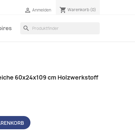
shopping_cart

Warenkorb
(0)
Anmelden
ires
search
eiche 60x24x109 cm Holzwerkstoff
ARENKORB