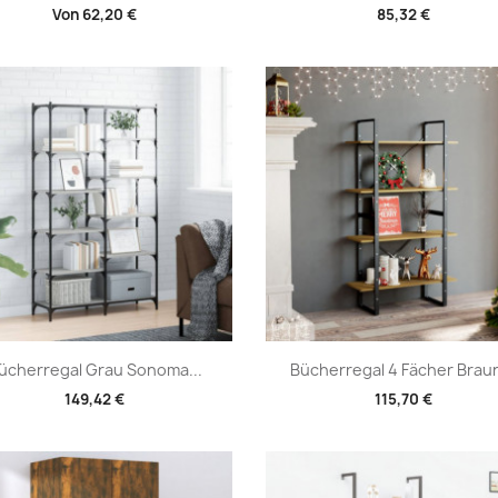
Von
62,20 €
85,32 €
Vorschau
Vorschau


ücherregal Grau Sonoma...
Bücherregal 4 Fächer Braun
149,42 €
115,70 €