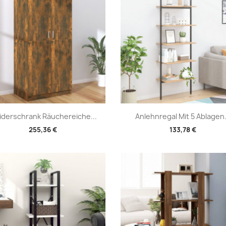
Vorschau
Vorschau


iderschrank Räuchereiche...
Anlehnregal Mit 5 Ablagen.
255,36 €
133,78 €