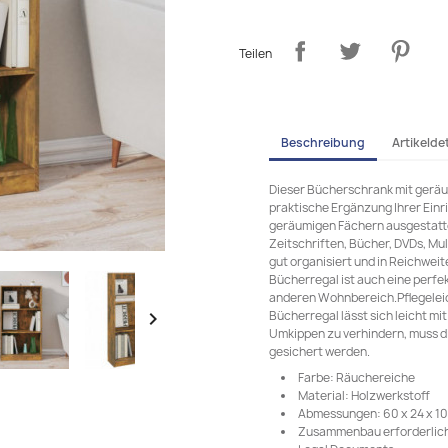
Teilen
Beschreibung
Artikeldet
Dieser Bücherschrank mit geräu
praktische Ergänzung Ihrer Einr
geräumigen Fächern ausgestatte
Zeitschriften, Bücher, DVDs, M
gut organisiert und in Reichwei
Bücherregal ist auch eine perfe
anderen Wohnbereich.Pflegeleic
Bücherregal lässt sich leicht m

Umkippen zu verhindern, muss d
gesichert werden.
Farbe: Räuchereiche
Material: Holzwerkstoff
Abmessungen: 60 x 24 x 109
Zusammenbau erforderlich