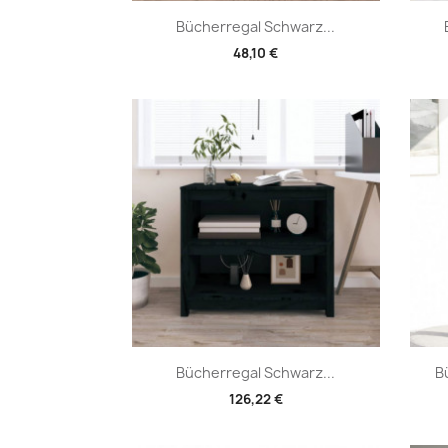
Vorschau

Bücherregal Schwarz...
48,10 €
Vorschau

Bücherregal Schwarz...
B
126,22 €