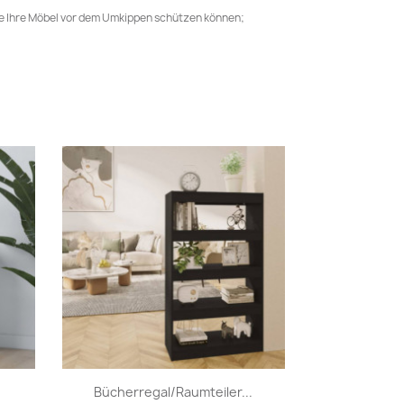
ie Ihre Möbel vor dem Umkippen schützen können;
Vorschau

Bücherregal/Raumteiler...