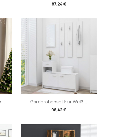
87,24 €
Vorschau

...
Garderobenset Flur Weiß...
96,42 €