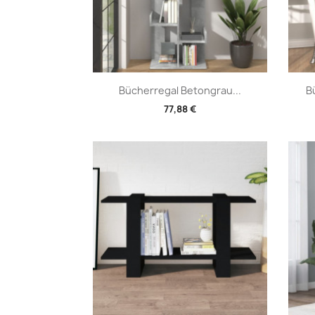
Vorschau

Bücherregal Betongrau...
B
77,88 €