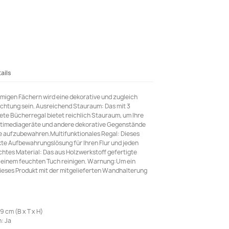
ails
migen Fächern wird eine dekorative und zugleich
ichtung sein. Ausreichend Stauraum: Das mit 3
te Bücherregal bietet reichlich Stauraum, um Ihre
ultimediageräte und andere dekorative Gegenstände
te aufzubewahren.Multifunktionales Regal: Dieses
kte Aufbewahrungslösung für Ihren Flur und jeden
htes Material: Das aus Holzwerkstoff gefertigte
it einem feuchten Tuch reinigen. Warnung:Um ein
ieses Produkt mit der mitgelieferten Wandhalterung
 cm (B x T x H)
: Ja