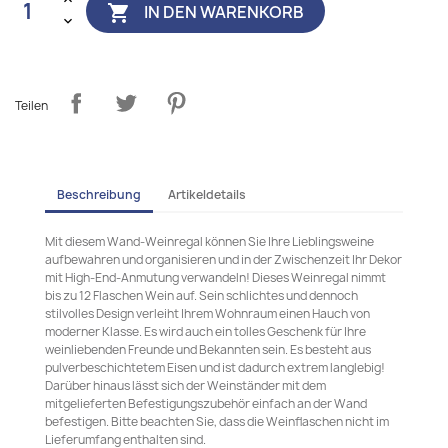
IN DEN WARENKORB

Teilen
Beschreibung
Artikeldetails
Mit diesem Wand-Weinregal können Sie Ihre Lieblingsweine
aufbewahren und organisieren und in der Zwischenzeit Ihr Dekor
mit High-End-Anmutung verwandeln! Dieses Weinregal nimmt
bis zu 12 Flaschen Wein auf. Sein schlichtes und dennoch
stilvolles Design verleiht Ihrem Wohnraum einen Hauch von
moderner Klasse. Es wird auch ein tolles Geschenk für Ihre
weinliebenden Freunde und Bekannten sein. Es besteht aus
pulverbeschichtetem Eisen und ist dadurch extrem langlebig!
Darüber hinaus lässt sich der Weinständer mit dem
mitgelieferten Befestigungszubehör einfach an der Wand
befestigen. Bitte beachten Sie, dass die Weinflaschen nicht im
Lieferumfang enthalten sind.