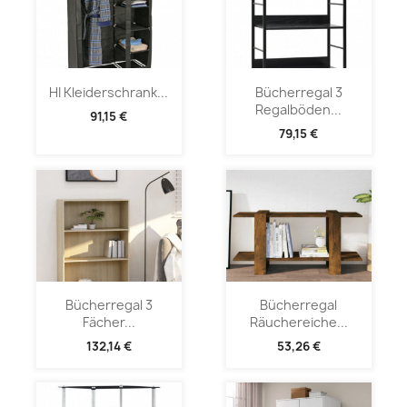
HI Kleiderschrank...
Bücherregal 3
Regalböden...
91,15 €
79,15 €
Bücherregal 3
Bücherregal
Fächer...
Räuchereiche...
132,14 €
53,26 €