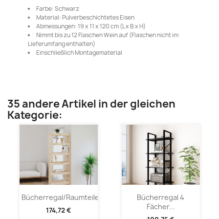
Farbe: Schwarz
Material: Pulverbeschichtetes Eisen
Abmessungen: 19 x 11 x 120 cm (L x B x H)
Nimmt bis zu 12 Flaschen Wein auf (Flaschen nicht im
Lieferumfang enthalten)
Einschließlich Montagematerial
35 andere Artikel in der gleichen
Kategorie:
Bücherregal/Raumteiler...
Bücherregal 4
Fächer...
174,72 €