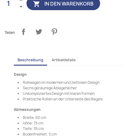
IN DEN WARENKORB

Teilen
Beschreibung
Artikeldetails
Design
Rollwagen im modernen und zeitlosen Design
Sechs geräumige Ablagefächer
Unkompliziertes Design mit klaren Formen
Praktische Rollen an der Unterseite des Regals
Abmessungen
Breite: 60 cm
Höhe: 75 cm
Tiefe: 35 cm
Bodenfreiheit: 5 cm