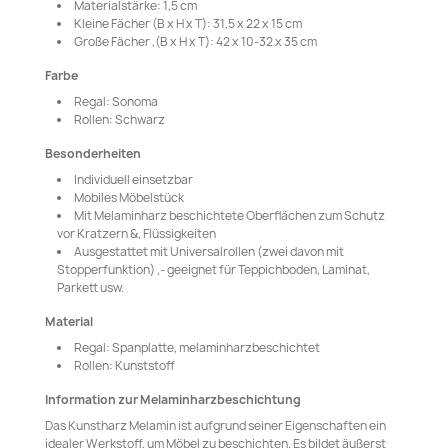
Materialstärke: 1,5 cm
Kleine Fächer (B x H x T): 31,5 x 22 x 15 cm
Große Fächer ,(B x H x T): 42 x 10-32 x 35 cm
Farbe
Regal: Sonoma
Rollen: Schwarz
Besonderheiten
Individuell einsetzbar
Mobiles Möbelstück
Mit Melaminharz beschichtete Oberflächen zum Schutz
vor Kratzern &, Flüssigkeiten
Ausgestattet mit Universalrollen (zwei davon mit
Stopperfunktion) ,- geeignet für Teppichboden, Laminat,
Parkett usw.
Material
Regal: Spanplatte, melaminharzbeschichtet
Rollen: Kunststoff
Information zur Melaminharzbeschichtung
Das Kunstharz Melamin ist aufgrund seiner Eigenschaften ein
idealer Werkstoff, um Möbel zu beschichten. Es bildet äußerst