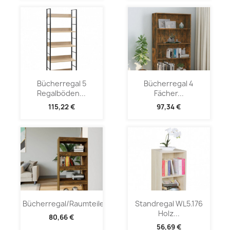
Bücherregal 5
Bücherregal 4
Regalböden...
Fächer...
115,22 €
97,34 €
Bücherregal/Raumteiler...
Standregal WL5.176
Holz...
80,66 €
56,69 €