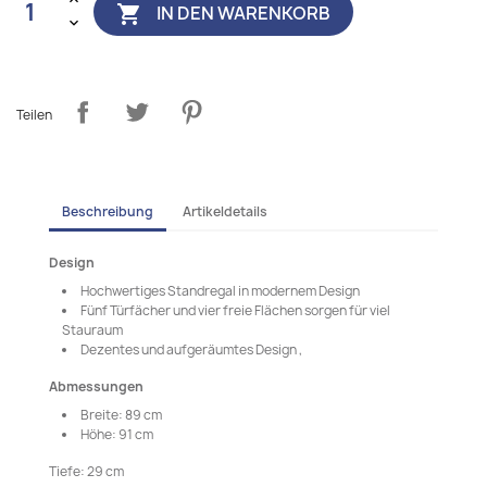
IN DEN WARENKORB

Teilen
Beschreibung
Artikeldetails
Design
Hochwertiges Standregal in modernem Design
Fünf Türfächer und vier freie Flächen sorgen für viel
Stauraum
Dezentes und aufgeräumtes Design ,
Abmessungen
Breite: 89 cm
Höhe: 91 cm
Tiefe: 29 cm