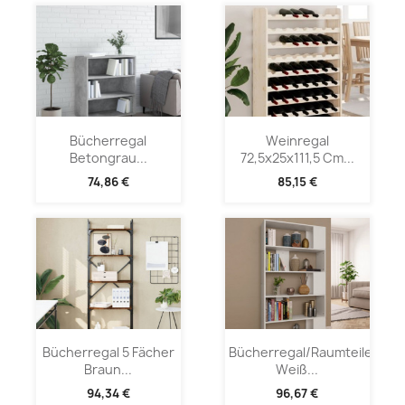
Bücherregal
Weinregal
Betongrau...
72,5x25x111,5 Cm...
74,86 €
85,15 €
Bücherregal 5 Fächer
Bücherregal/Raumteiler
Braun...
Weiß...
94,34 €
96,67 €