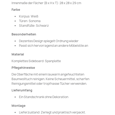
Innenmaße der Fächer (B x H x T): 28 x 28 x 29 cm
Farbe
Korpus: Weiß
Türen: Sonoma
Standfüße: Schwarz
Besonderheiten
Dezentes Design spiegelt Ordnung wieder
Passt sich hervorragend an andere Möbelstile an
Material
Komplettes Sideboard: Spanplatte
Pflegehinweise
Die Oberfläche mit einem lauwarm angefeuchteten
Baumwolltuch reinigen. Keine Scheuermittel, scharfen
Reinigungsmittel oder tropfnasse Tücher verwenden.
Lieferumfang
Ein Standschrank ohne Dekoration
Montage
Lieferzustand: Zerlegt und praktisch verpackt.