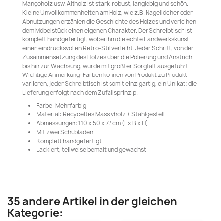
Mangoholz usw. Altholz ist stark, robust, langlebig und schön.
Kleine Unvollkommenheiten am Holz, wie z.B. Nagellöcher oder
Abnutzungen erzählen die Geschichte des Holzes und verleihen
dem Möbelstück einen eigenen Charakter. Der Schreibtisch ist
komplett handgefertigt, wobei ihm die echte Handwerkskunst
einen eindrucksvollen Retro-Stil verleiht. Jeder Schritt, von der
Zusammensetzung des Holzes über die Polierung und Anstrich
bis hin zur Wachsung, wurde mit größter Sorgfalt ausgeführt.
Wichtige Anmerkung: Farben können von Produkt zu Produkt
variieren, jeder Schreibtisch ist somit einzigartig, ein Unikat; die
Lieferung erfolgt nach dem Zufallsprinzip.
Farbe: Mehrfarbig
Material: Recyceltes Massivholz + Stahlgestell
Abmessungen: 110 x 50 x 77 cm (L x B x H)
Mit zwei Schubladen
Komplett handgefertigt
Lackiert, teilweise bemalt und gewachst
35 andere Artikel in der gleichen
Kategorie: