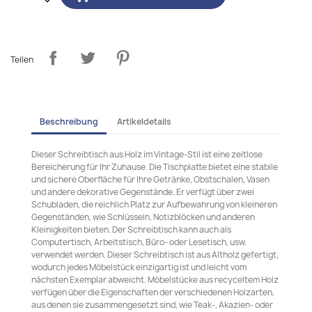
Teilen
Beschreibung
Artikeldetails
Dieser Schreibtisch aus Holz im Vintage-Stil ist eine zeitlose
Bereicherung für Ihr Zuhause. Die Tischplatte bietet eine stabile
und sichere Oberfläche für Ihre Getränke, Obstschalen, Vasen
und andere dekorative Gegenstände. Er verfügt über zwei
Schubladen, die reichlich Platz zur Aufbewahrung von kleineren
Gegenständen, wie Schlüsseln, Notizblöcken und anderen
Kleinigkeiten bieten. Der Schreibtisch kann auch als
Computertisch, Arbeitstisch, Büro- oder Lesetisch, usw.
verwendet werden. Dieser Schreibtisch ist aus Altholz gefertigt,
wodurch jedes Möbelstück einzigartig ist und leicht vom
nächsten Exemplar abweicht. Möbelstücke aus recyceltem Holz
verfügen über die Eigenschaften der verschiedenen Holzarten,
aus denen sie zusammengesetzt sind, wie Teak-, Akazien- oder