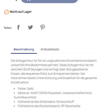

Nicht auf Lager
Teilen
Beschreibung
Artikeldetails
Die Sofagarnitur ist für ein unglaubliches Sitzerlebnis konzipiert
und erfüllt Ihre Bedürfnisse perfekt. Diese Sofagarnitur ist mit
weichem Stoff bezogen und verfügt über dick gepolsterte
Kissen, die bequemen Platz zum Entspannen bieten. Der
Holzrahmen bietet Unterstützung und Stabilität für die gesamte
Konstruktion.
Farbe: Gelb
Material: Stoff (100% Polyester), massives Kiefernholz,
Gummibaumholz
Füllmaterial des Sitzkissens: Schaumstoff
Füllmaterial des Rückenkissens: PP-Baumwolle