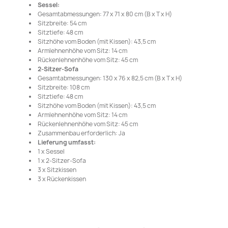
Sessel:
Gesamtabmessungen: 77 x 71 x 80 cm (B x T x H)
Sitzbreite: 54 cm
Sitztiefe: 48 cm
Sitzhöhe vom Boden (mit Kissen): 43,5 cm
Armlehnenhöhe vom Sitz: 14 cm
Rückenlehnenhöhe vom Sitz: 45 cm
2-Sitzer-Sofa
Gesamtabmessungen: 130 x 76 x 82,5 cm (B x T x H)
Sitzbreite: 108 cm
Sitztiefe: 48 cm
Sitzhöhe vom Boden (mit Kissen): 43,5 cm
Armlehnenhöhe vom Sitz: 14 cm
Rückenlehnenhöhe vom Sitz: 45 cm
Zusammenbau erforderlich: Ja
Lieferung umfasst:
1 x Sessel
1 x 2-Sitzer-Sofa
3 x Sitzkissen
3 x Rückenkissen