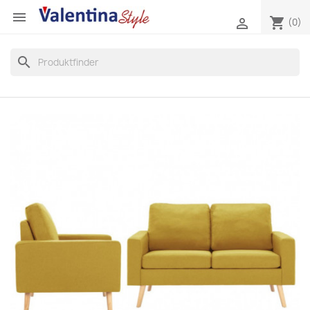

shopping_cart

(0)
search