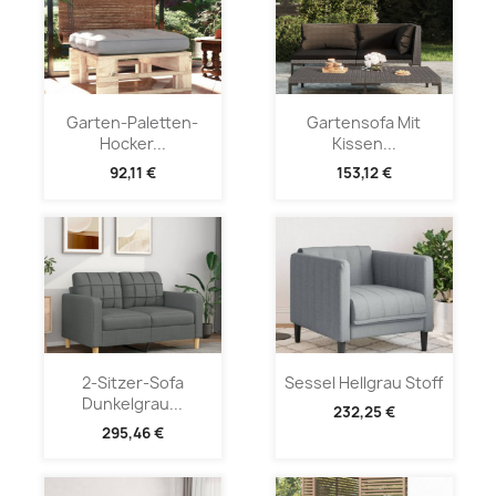
Garten-Paletten-
Gartensofa Mit
Hocker...
Kissen...
92,11 €
153,12 €
2-Sitzer-Sofa
Sessel Hellgrau Stoff
Dunkelgrau...
232,25 €
295,46 €