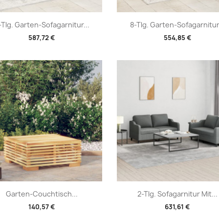
Vorschau
Vorschau


-Tlg. Garten-Sofagarnitur...
8-Tlg. Garten-Sofagarnitur.
587,72 €
554,85 €
Vorschau
Vorschau


Garten-Couchtisch...
2-Tlg. Sofagarnitur Mit...
140,57 €
631,61 €