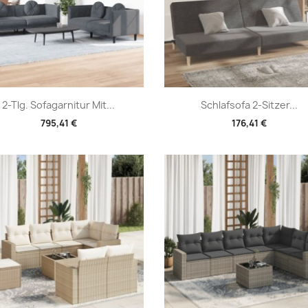
Vorschau
Vorschau


2-Tlg. Sofagarnitur Mit...
Schlafsofa 2-Sitzer...
795,41 €
176,41 €