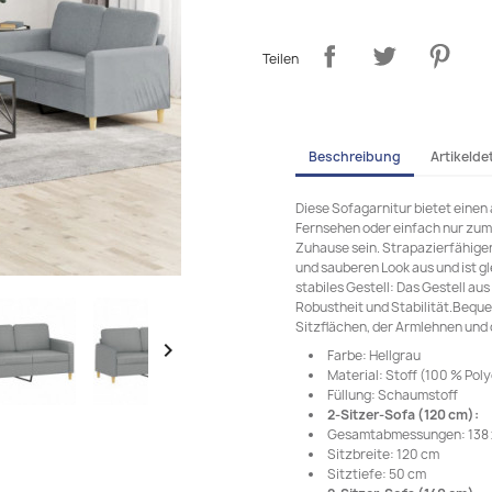
Teilen
Beschreibung
Artikeldet
Diese Sofagarnitur bietet einen
Fernsehen oder einfach nur zum 
Zuhause sein. Strapazierfähiger 
und sauberen Look aus und ist g
stabiles Gestell: Das Gestell au
Robustheit und Stabilität.Beque
Sitzflächen, der Armlehnen und 

Farbe: Hellgrau
Material: Stoff (100 % Poly
Füllung: Schaumstoff
2-Sitzer-Sofa (120 cm):
Gesamtabmessungen: 138 x 
Sitzbreite: 120 cm
Sitztiefe: 50 cm