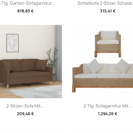
Vorschau
Vorschau


-Tlg. Garten-Sofagarnitur...
Schlafsofa 2-Sitzer Schwarz
878,83 €
315,41 €
Vorschau
Vorschau


2-Sitzer-Sofa Mit...
2-Tlg. Sofagarnitur Mit...
209,46 €
1.294,25 €