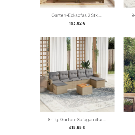
Vorschau

Garten-Ecksofas 2 Stk....
9
193,82 €
Vorschau

8-Tlg. Garten-Sofagarnitur...
415,65 €