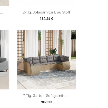
Vorschau

..
2-Tlg. Sofagarnitur Blau Stoff
464,24 €
Vorschau

7-Tlg. Garten-Sofagarnitur...
783,19 €