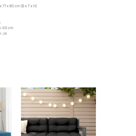
77 x 80 cm (B x T x H)
m
: 60 cm
: Ja