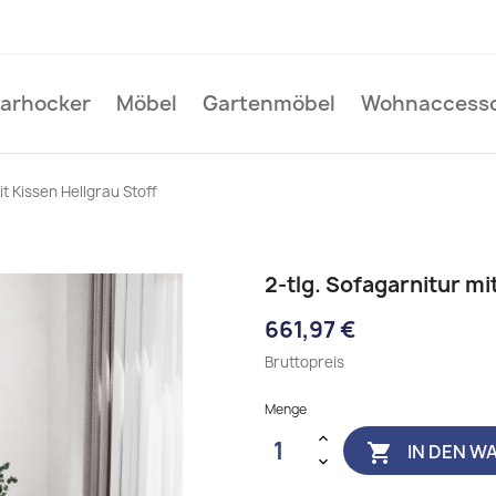
Barhocker
Möbel
Gartenmöbel
Wohnaccesso
it Kissen Hellgrau Stoff
2-tlg. Sofagarnitur mi
661,97 €
Bruttopreis
Menge
IN DEN W
