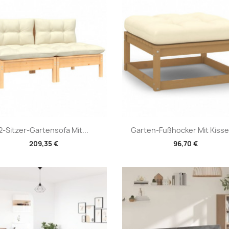
Vorschau
Vorschau


2-Sitzer-Gartensofa Mit...
Garten-Fußhocker Mit Kissen
209,35 €
96,70 €