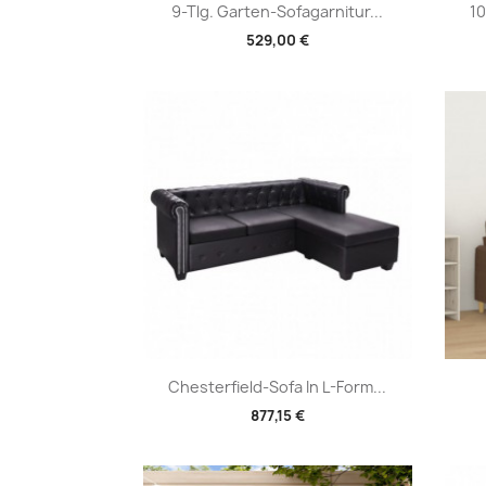
Vorschau

9-Tlg. Garten-Sofagarnitur...
10
529,00 €
Vorschau

Chesterfield-Sofa In L-Form...
877,15 €