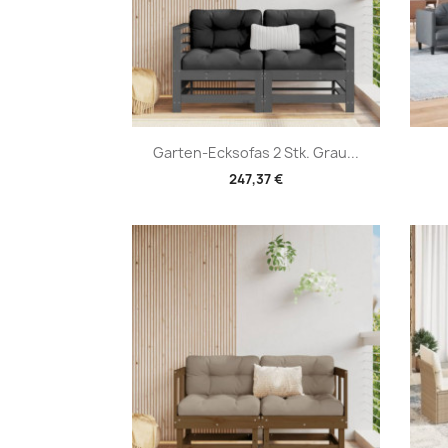
Vorschau

Garten-Ecksofas 2 Stk. Grau...
247,37 €