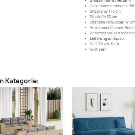
2-Sitzer-Sofa (140 cm):
Gesamtabmessungen: 158 x 
Sitzbreite: 140 cm
Sitztiefe: 50 cm
Sitzhöhe vom Boden: 41 c
Armlehnenhöhe vom Boden
Zusammenbau erforderlich
Lieferung umfasst:
2 x 2-Sitzer-Sofa
4 x Kissen
en Kategorie: