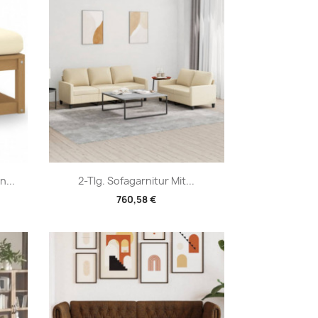
Vorschau

...
2-Tlg. Sofagarnitur Mit...
760,58 €