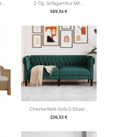
Vorschau

...
2-Tlg. Sofagarnitur Mit...
569,34 €
Vorschau

Chesterfield-Sofa 2-Sitzer...
226,32 €