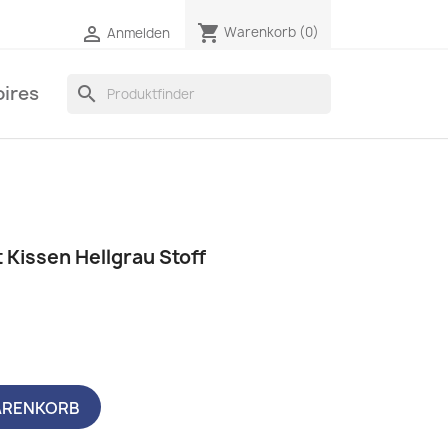
shopping_cart

Warenkorb
(0)
Anmelden
ires
search
t Kissen Hellgrau Stoff
ARENKORB