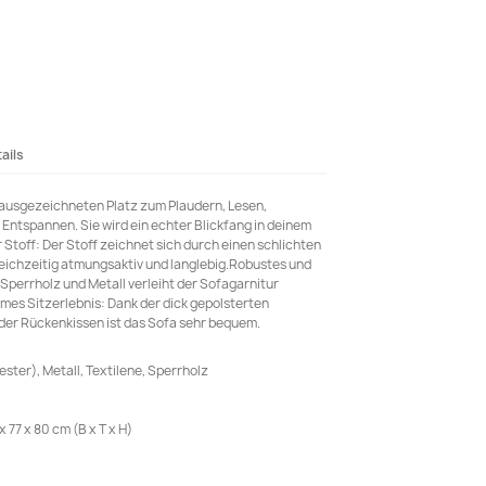
ails
 ausgezeichneten Platz zum Plaudern, Lesen,
Entspannen. Sie wird ein echter Blickfang in deinem
Stoff: Der Stoff zeichnet sich durch einen schlichten
leichzeitig atmungsaktiv und langlebig.Robustes und
s Sperrholz und Metall verleiht der Sofagarnitur
mes Sitzerlebnis: Dank der dick gepolsterten
der Rückenkissen ist das Sofa sehr bequem.
ester), Metall, Textilene, Sperrholz
77 x 80 cm (B x T x H)