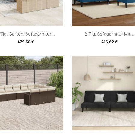
Vorschau
Vorschau


-Tlg. Garten-Sofagarnitur...
2-Tlg. Sofagarnitur Mit...
479,58 €
416,62 €