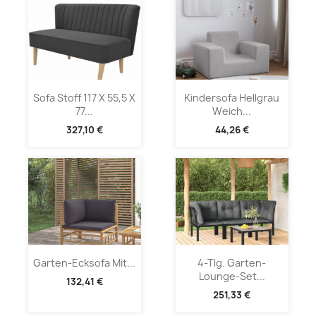
Sofa Stoff 117 X 55,5 X
Kindersofa Hellgrau
77...
Weich...
327,10 €
44,26 €
Garten-Ecksofa Mit...
4-Tlg. Garten-
Lounge-Set...
132,41 €
251,33 €