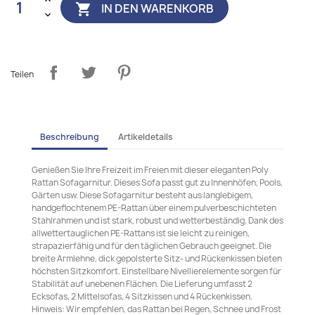
IN DEN WARENKORB

Teilen
Beschreibung
Artikeldetails
Genießen Sie Ihre Freizeit im Freien mit dieser eleganten Poly
Rattan Sofagarnitur. Dieses Sofa passt gut zu Innenhöfen, Pools,
Gärten usw. Diese Sofagarnitur besteht aus langlebigem,
handgeflochtenem PE-Rattan über einem pulverbeschichteten
Stahlrahmen und ist stark, robust und wetterbeständig. Dank des
allwettertauglichen PE-Rattans ist sie leicht zu reinigen,
strapazierfähig und für den täglichen Gebrauch geeignet. Die
breite Armlehne, dick gepolsterte Sitz- und Rückenkissen bieten
höchsten Sitzkomfort. Einstellbare Nivellierelemente sorgen für
Stabilität auf unebenen Flächen. Die Lieferung umfasst 2
Ecksofas, 2 Mittelsofas, 4 Sitzkissen und 4 Rückenkissen.
Hinweis: Wir empfehlen, das Rattan bei Regen, Schnee und Frost