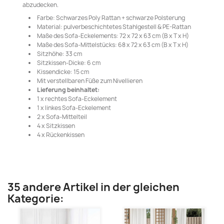
abzudecken.
Farbe: Schwarzes Poly Rattan + schwarze Polsterung
Material: pulverbeschichtetes Stahlgestell & PE-Rattan
Maße des Sofa-Eckelements: 72 x 72 x 63 cm (B x T x H)
Maße des Sofa-Mittelstücks: 68 x 72 x 63 cm (B x T x H)
Sitzhöhe: 33 cm
Sitzkissen-Dicke: 6 cm
Kissendicke: 15 cm
Mit verstellbaren Füße zum Nivellieren
Lieferung beinhaltet:
1 x rechtes Sofa-Eckelement
1 x linkes Sofa-Eckelement
2 x Sofa-Mittelteil
4 x Sitzkissen
4 x Rückenkissen
35 andere Artikel in der gleichen
Kategorie: