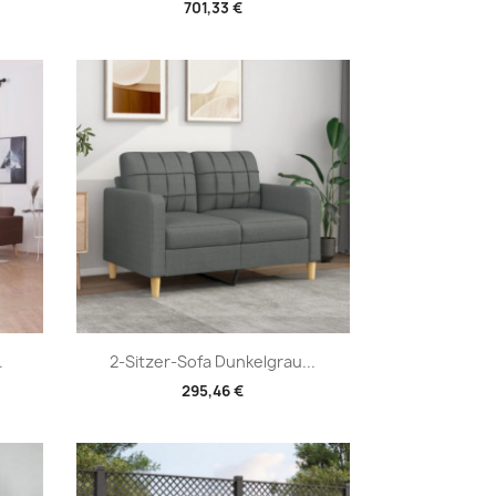
701,33 €
Vorschau

.
2-Sitzer-Sofa Dunkelgrau...
295,46 €