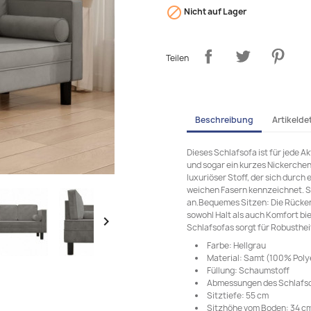

Nicht auf Lager
Teilen
Beschreibung
Artikeldet
Dieses Schlafsofa ist für jede A
und sogar ein kurzes Nickerchen.
luxuriöser Stoff, der sich durch
weichen Fasern kennzeichnet. S
an.Bequemes Sitzen: Die Rücken-
sowohl Halt als auch Komfort bi

Schlafsofas sorgt für Robustheit
Farbe: Hellgrau
Material: Samt (100% Polye
Füllung: Schaumstoff
Abmessungen des Schlafsofas
Sitztiefe: 55 cm
Sitzhöhe vom Boden: 34 c