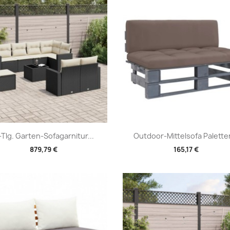
Vorschau
Vorschau


-Tlg. Garten-Sofagarnitur...
Outdoor-Mittelsofa Paletten
879,79 €
165,17 €