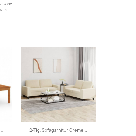
: 57 cm
: Ja
Vorschau

..
2-Tlg. Sofagarnitur Creme...