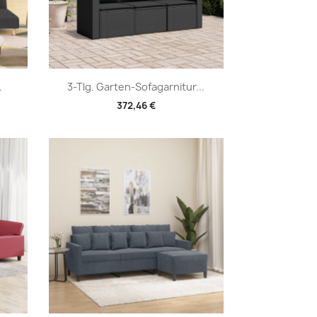
Vorschau

.
3-Tlg. Garten-Sofagarnitur...
372,46 €