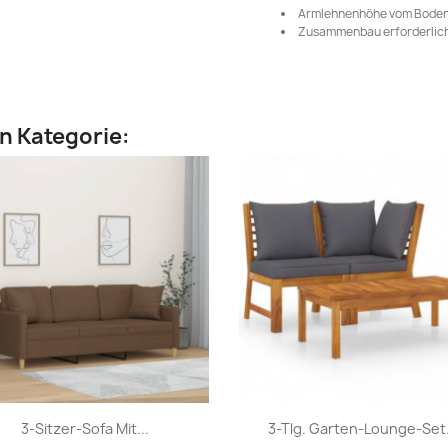
Armlehnenhöhe vom Boden
Zusammenbau erforderlich
en Kategorie:
Vorschau
Vorschau


3-Sitzer-Sofa Mit...
3-Tlg. Garten-Lounge-Set.