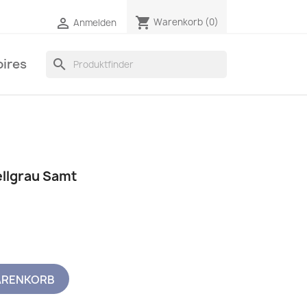
shopping_cart

Warenkorb
(0)
Anmelden
ires
search
ellgrau Samt
ARENKORB