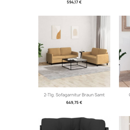
594,17 €
Vorschau

2-Tlg. Sofagarnitur Braun Samt
649,75 €