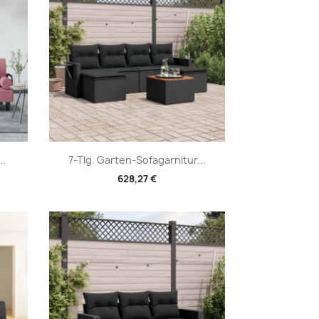
Vorschau

..
7-Tlg. Garten-Sofagarnitur...
628,27 €