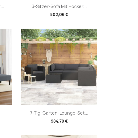
Vorschau

...
3-Sitzer-Sofa Mit Hocker...
502,06 €
Vorschau

7-Tlg. Garten-Lounge-Set...
984,79 €