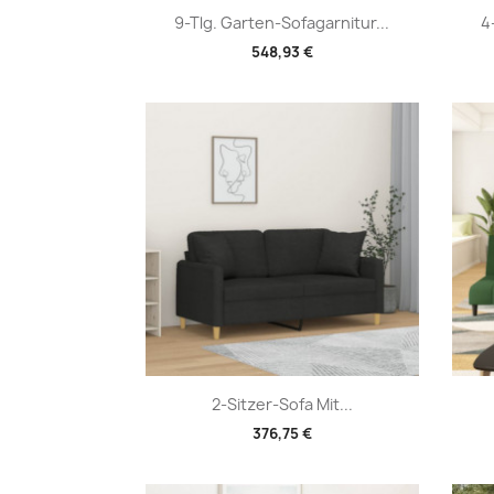
Vorschau

9-Tlg. Garten-Sofagarnitur...
4
548,93 €
Vorschau

2-Sitzer-Sofa Mit...
376,75 €