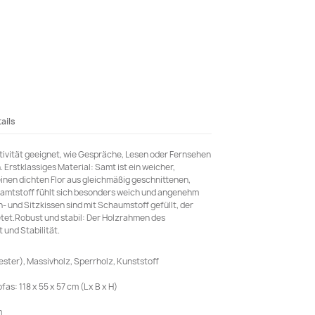
ails
ktivität geeignet, wie Gespräche, Lesen oder Fernsehen
 Erstklassiges Material: Samt ist ein weicher,
 einen dichten Flor aus gleichmäßig geschnittenen,
amtstoff fühlt sich besonders weich und angenehm
 und Sitzkissen sind mit Schaumstoff gefüllt, der
etet.Robust und stabil: Der Holzrahmen des
 und Stabilität.
ster), Massivholz, Sperrholz, Kunststoff
: 118 x 55 x 57 cm (L x B x H)
m