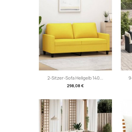
Vorschau

2-Sitzer-Sofa Hellgelb 140...
9
298,08 €