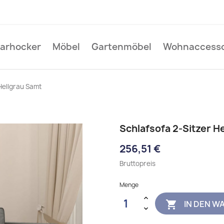
Barhocker
Möbel
Gartenmöbel
Wohnaccesso
Hellgrau Samt
Schlafsofa 2-Sitzer H
256,51 €
Bruttopreis
Menge
IN DEN W
