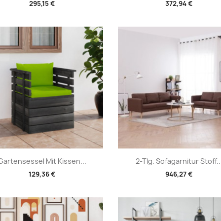
295,15 €
372,94 €
Vorschau
Vorschau


Gartensessel Mit Kissen...
2-Tlg. Sofagarnitur Stoff..
129,36 €
946,27 €