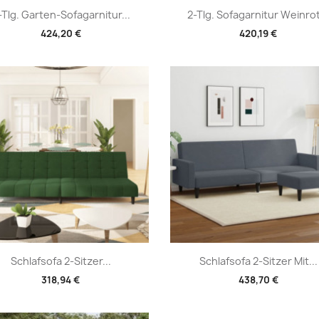
Vorschau
Vorschau


-Tlg. Garten-Sofagarnitur...
2-Tlg. Sofagarnitur Weinrot
424,20 €
420,19 €
Vorschau
Vorschau


Schlafsofa 2-Sitzer...
Schlafsofa 2-Sitzer Mit...
318,94 €
438,70 €