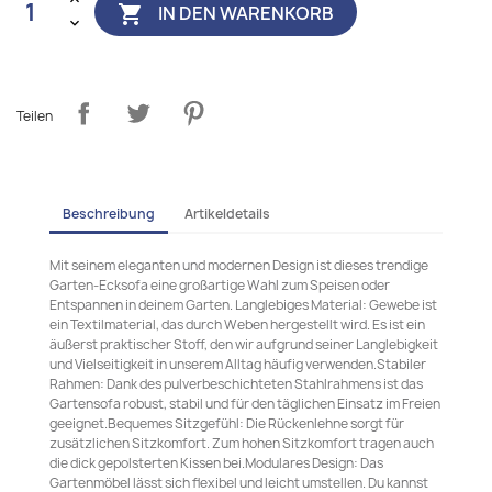
IN DEN WARENKORB

Teilen
Beschreibung
Artikeldetails
Mit seinem eleganten und modernen Design ist dieses trendige
Garten-Ecksofa eine großartige Wahl zum Speisen oder
Entspannen in deinem Garten. Langlebiges Material: Gewebe ist
ein Textilmaterial, das durch Weben hergestellt wird. Es ist ein
äußerst praktischer Stoff, den wir aufgrund seiner Langlebigkeit
und Vielseitigkeit in unserem Alltag häufig verwenden.Stabiler
Rahmen: Dank des pulverbeschichteten Stahlrahmens ist das
Gartensofa robust, stabil und für den täglichen Einsatz im Freien
geeignet.Bequemes Sitzgefühl: Die Rückenlehne sorgt für
zusätzlichen Sitzkomfort. Zum hohen Sitzkomfort tragen auch
die dick gepolsterten Kissen bei.Modulares Design: Das
Gartenmöbel lässt sich flexibel und leicht umstellen. Du kannst