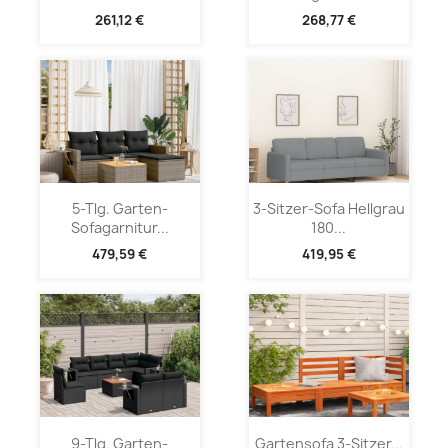
261,12 €
268,77 €
5-Tlg. Garten-
3-Sitzer-Sofa Hellgrau
Sofagarnitur...
180...
479,59 €
419,95 €
9-Tlg. Garten-
Gartensofa 3-Sitzer...