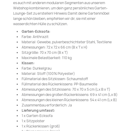
es auch mit anderen modularen Segmenten aus unserem
Webshop kombinieren, um dein ganz persönliches Garten-
Lounge-Set zu erstellen! Hinweis:Damit deine Gartenmöbel
lange schön bleiben, empfehlen wir dir, sie mit einer
wasserdichten Hülle zu schützen.
Garten-Ecksofa:
Farbe: Anthrazit
Material: Gewebe, pulverbeschichteter Stahl, Textilene
Abmessungen: 72 x 72 x 66 cm (B x T x H)
Sitzgröße: 70 x 70 cm (B x T)
Maximale Belastbarkeit: 110 kg
Kissen:
Farbe: Dunkelgrau
Material: Stoff (100% Polyester)
Füllmaterial des Sitzkissen: Schaumstoff
Füllmaterial des Rückenkissens: PP-Baumwolle
Abmessungen des Sitzkissens: 70 x 70 x 5 cm (L x B x T)
Abmessungen des großen Rückenkissens: 69 x 41 cm (L x B)
Abmessungen des kleinen Rückenkissens: 54 x 41 cm (L x B)
Zusammenbau erforderlich: Ja
Lieferung umfasst:
1 x Garten-Ecksofa
1 x Sitzpolster
1 x Rückenkissen (groß)