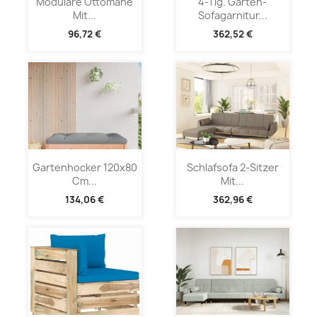
Modulare Ottomane
4-Tlg. Garten-
Mit...
Sofagarnitur...
96,72 €
362,52 €
Gartenhocker 120x80
Schlafsofa 2-Sitzer
Cm...
Mit...
134,06 €
362,96 €