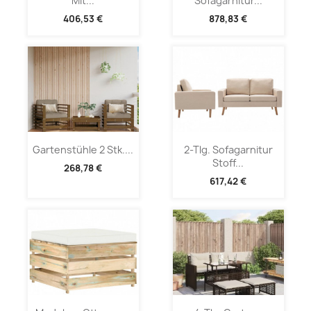
Mit...
Sofagarnitur...
406,53 €
878,83 €
Gartenstühle 2 Stk....
2-Tlg. Sofagarnitur
Stoff...
268,78 €
617,42 €