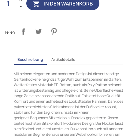
IN DEN WARENKORB

Teilen
Beschreibung
Artikeldetails
Mit seinem eleganten und modernen Design ist dieser trendige
Gartenhocker eine großartige Wahl zum Entspannen im Garten.
Wetterfestes Material: PE-Rattan, auch als Poly Rattan bekannt,
ist witterungsbeständig und pflegeleicht. Seine Oberfläche weist
lange Zeit eine ansprechende Optik auf. Es bietet hohe Qualität,
Komfort und einen ästhetisches Look.Stabiler Rahmen: Dank des
pulverbeschichteten Stahlrahmens ist der Fußhocker robust,
stabil und für den täglichen Einsatz im Freien
geeignet.Bequemes Sitzerlebnis: Das dick gepolsterte Kissen
bietet höchsten Sitzkomfort.Modulares Design: Der Hocker lässt
sich flexibel und leicht umstellen. Du kannst ihn auch mit anderen
modularen Segmenten aus unserem Webshop kombinieren, um