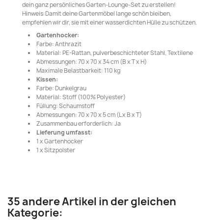
dein ganz persönliches Garten-Lounge-Set zu erstellen!
Hinweis:Damit deine Gartenmöbel lange schön bleiben,
empfehlen wir dir, sie mit einer wasserdichten Hülle zu schützen.
Gartenhocker:
Farbe: Anthrazit
Material: PE-Rattan, pulverbeschichteter Stahl, Textilene
Abmessungen: 70 x 70 x 34 cm (B x T x H)
Maximale Belastbarkeit: 110 kg
Kissen:
Farbe: Dunkelgrau
Material: Stoff (100% Polyester)
Füllung: Schaumstoff
Abmessungen: 70 x 70 x 5 cm (L x B x T)
Zusammenbau erforderlich: Ja
Lieferung umfasst:
1 x Gartenhocker
1 x Sitzpolster
35 andere Artikel in der gleichen
Kategorie: