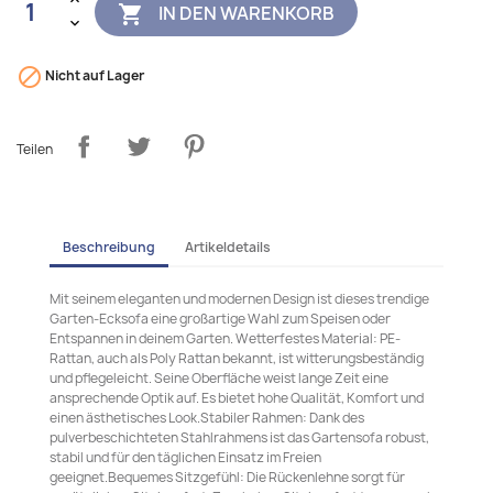
IN DEN WARENKORB


Nicht auf Lager
Teilen
Beschreibung
Artikeldetails
Mit seinem eleganten und modernen Design ist dieses trendige
Garten-Ecksofa eine großartige Wahl zum Speisen oder
Entspannen in deinem Garten. Wetterfestes Material: PE-
Rattan, auch als Poly Rattan bekannt, ist witterungsbeständig
und pflegeleicht. Seine Oberfläche weist lange Zeit eine
ansprechende Optik auf. Es bietet hohe Qualität, Komfort und
einen ästhetisches Look.Stabiler Rahmen: Dank des
pulverbeschichteten Stahlrahmens ist das Gartensofa robust,
stabil und für den täglichen Einsatz im Freien
geeignet.Bequemes Sitzgefühl: Die Rückenlehne sorgt für