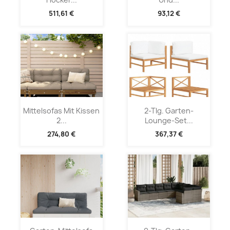
511,61 €
93,12 €
Mittelsofas Mit Kissen
2-Tlg. Garten-
2...
Lounge-Set...
274,80 €
367,37 €