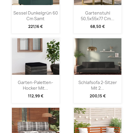
Sessel Dunkelgrün 60
Gartenstuhl
Cm Samt
50,5x55x77 Cm...
221,16 €
68,50 €
Garten-Paletten-
Schlafsofa 2-Sitzer
Hocker Mit...
Mit 2...
112,99 €
200,15 €