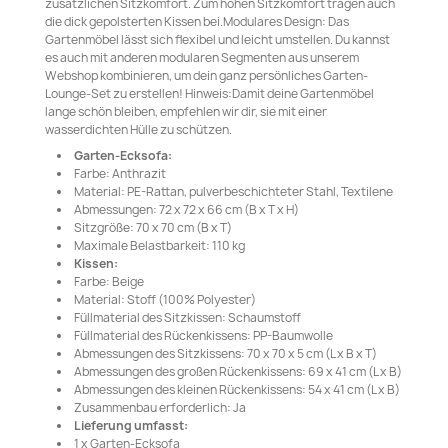
zusätzlichen Sitzkomfort. Zum hohen Sitzkomfort tragen auch
die dick gepolsterten Kissen bei.Modulares Design: Das
Gartenmöbel lässt sich flexibel und leicht umstellen. Du kannst
es auch mit anderen modularen Segmenten aus unserem
Webshop kombinieren, um dein ganz persönliches Garten-
Lounge-Set zu erstellen! Hinweis:Damit deine Gartenmöbel
lange schön bleiben, empfehlen wir dir, sie mit einer
wasserdichten Hülle zu schützen.
Garten-Ecksofa:
Farbe: Anthrazit
Material: PE-Rattan, pulverbeschichteter Stahl, Textilene
Abmessungen: 72 x 72 x 66 cm (B x T x H)
Sitzgröße: 70 x 70 cm (B x T)
Maximale Belastbarkeit: 110 kg
Kissen:
Farbe: Beige
Material: Stoff (100% Polyester)
Füllmaterial des Sitzkissen: Schaumstoff
Füllmaterial des Rückenkissens: PP-Baumwolle
Abmessungen des Sitzkissens: 70 x 70 x 5 cm (L x B x T)
Abmessungen des großen Rückenkissens: 69 x 41 cm (L x B)
Abmessungen des kleinen Rückenkissens: 54 x 41 cm (L x B)
Zusammenbau erforderlich: Ja
Lieferung umfasst:
1 x Garten-Ecksofa