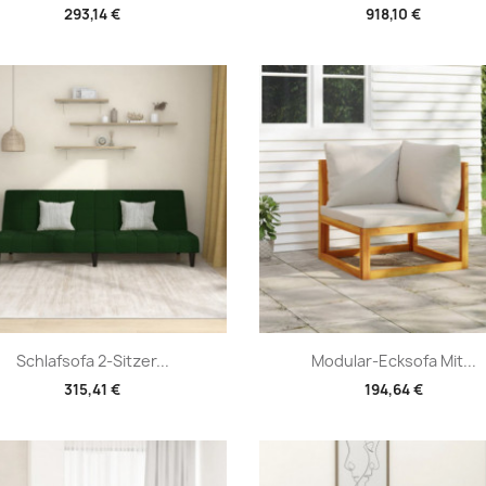
293,14 €
918,10 €
Vorschau
Vorschau


Schlafsofa 2-Sitzer...
Modular-Ecksofa Mit...
315,41 €
194,64 €