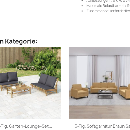
Abmessungen: 70 x 70 x 34 
Maximale Belastbarkeit: 11
Zusammenbau erforderlich
en Kategorie:
Vorschau
Vorschau


-Tlg. Garten-Lounge-Set...
3-Tlg. Sofagarnitur Braun S