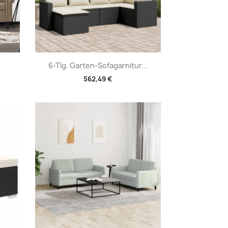
Vorschau

6-Tlg. Garten-Sofagarnitur...
562,49 €