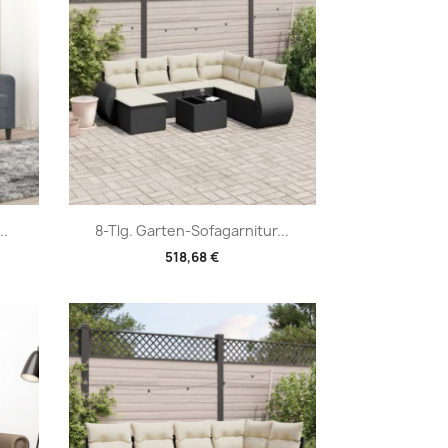
Vorschau

..
8-Tlg. Garten-Sofagarnitur...
518,68 €