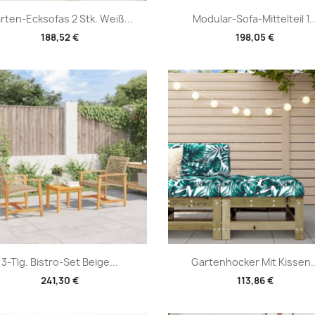
Vorschau
Vorschau


rten-Ecksofas 2 Stk. Weiß...
Modular-Sofa-Mittelteil 1..
188,52 €
198,05 €
Vorschau
Vorschau


3-Tlg. Bistro-Set Beige...
Gartenhocker Mit Kissen..
241,30 €
113,86 €