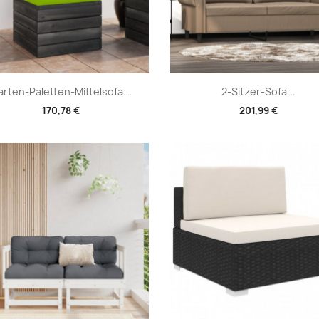
Vorschau
Vorschau


rten-Paletten-Mittelsofa...
2-Sitzer-Sofa...
170,78 €
201,99 €