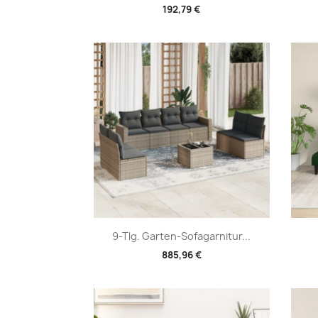
192,79 €
Vorschau

9-Tlg. Garten-Sofagarnitur...
885,96 €