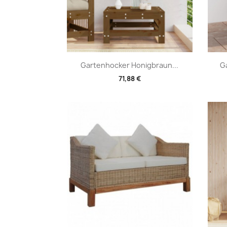
Vorschau

Gartenhocker Honigbraun...
Ga
71,88 €