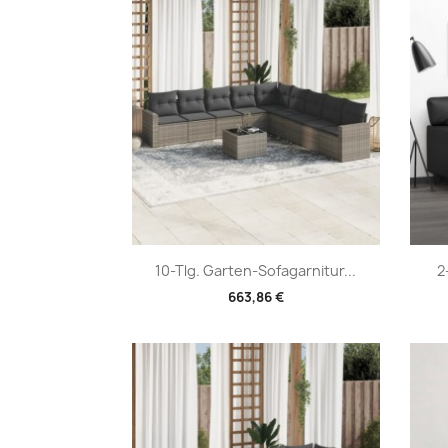
Vorschau

10-Tlg. Garten-Sofagarnitur...
2
663,86 €