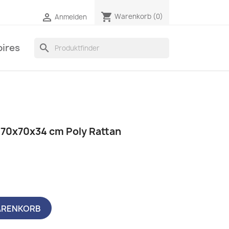
shopping_cart

Warenkorb
(0)
Anmelden
ires
search
 70x70x34 cm Poly Rattan
ARENKORB