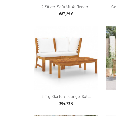
Vorschau

2-Sitzer-Sofa Mit Auflagen...
Ga
687,29 €
Vorschau

3-Tlg. Garten-Lounge-Set...
364,73 €