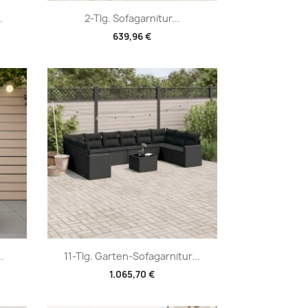
Vorschau

.
2-Tlg. Sofagarnitur...
639,96 €
Vorschau

.
11-Tlg. Garten-Sofagarnitur...
1.065,70 €