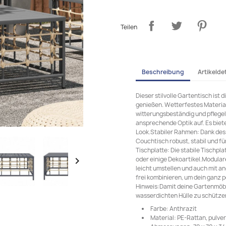
Teilen
Beschreibung
Artikeldet
Dieser stilvolle Gartentisch ist 
genießen. Wetterfestes Material:
witterungsbeständig und pflegel
ansprechende Optik auf. Es biet
Look.Stabiler Rahmen: Dank des
Couchtisch robust, stabil und fü
Tischplatte: Die stabile Tischpl
oder einige Dekoartikel.Modulare

leicht umstellen und auch mit
frei kombinieren, um dein ganz
Hinweis:Damit deine Gartenmöbel 
wasserdichten Hülle zu schütze
Farbe: Anthrazit
Material: PE-Rattan, pulve