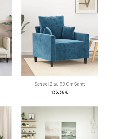
Vorschau

.
Sessel Blau 60 Cm Samt
135,36 €