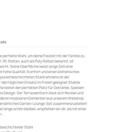
ails
die perfekte Wahl, um deine Freizeit mit der Familie zu
 PE-Rattan, auch als Poly Rattan bekannt, ist
eicht. Seine Oberfläche weist lange Zeit eine
et hohe Qualität, Komfort und einen ästhetisches
 pulverbeschichteten Stahlrahmens ist der
r den täglichen Einsatz im Freien geeignet.Stabile
atte bietet den perfekten Platz für Getränke, Speisen
s Design: Der Terrassentisch lässt sich flexibel und
 anderen modularen Elementen aus unserem Webshop
 persönliches Garten-Lounge-Set zusammenzustellen!
lange schön bleiben, empfehlen wir dir, sie mit einer
n.
rbeschichteter Stahl