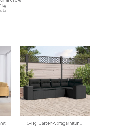
cm (B x T x H)
0 kg
: Ja
Vorschau

amt
5-Tlg. Garten-Sofagarnitur...