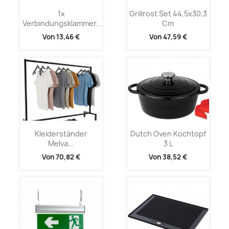
1x
Grillrost Set 44,5x30,3
Verbindungsklammer...
Cm
Von
13,46 €
Von
47,59 €
Kleiderständer
Dutch Oven Kochtopf
Melva...
3 L
Von
70,82 €
Von
38,52 €