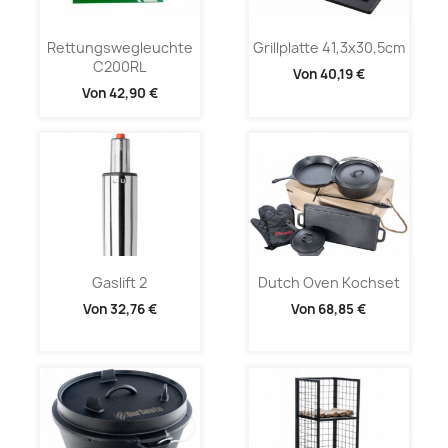
Rettungswegleuchte
Grillplatte 41,3x30,5cm
C200RL
Von
40,19 €
Von
42,90 €
Gaslift 2
Dutch Oven Kochset
Von
32,76 €
Von
68,85 €