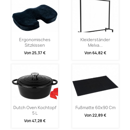
Ergonomisches
Kleiderständer
Sitzkissen
Melva...
Von
25,37 €
Von
64,82 €
Dutch Oven Kochtopf
Fußmatte 60x90 Cm
5 L
Von
22,89 €
Von
47,28 €