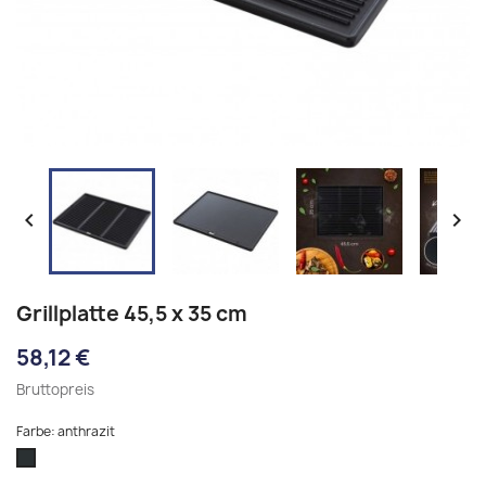


Grillplatte 45,5 x 35 cm
58,12 €
Bruttopreis
Farbe: anthrazit
anthrazit