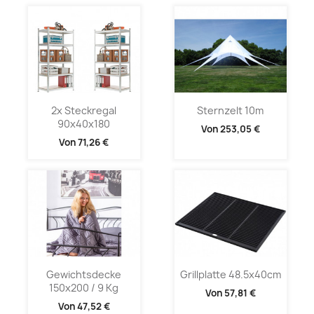
2x Steckregal
Sternzelt 10m
90x40x180
Von
253,05 €
Von
71,26 €
Gewichtsdecke
Grillplatte 48.5x40cm
150x200 / 9 Kg
Von
57,81 €
Von
47,52 €