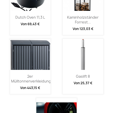
Dutch Oven 11,3 L
Kaminholzständer
Forrest...
Von
69,43 €
Von
123,03 €
2er
Gaslift 8
Mülltonnenverkleidung...
Von
25,37 €
Von
443,15 €