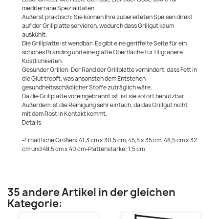
mediterrane Spezialitäten.
Äußerst praktisch: Sie können Ihre zubereiteten Speisen direkt
auf der Grillplatte servieren, wodurch dass Grillgut kaum
auskühlt.
Die Grillplatte ist wendbar: Es gibt eine geriffelte Seite für ein
schönes Branding und eine glatte Oberfläche für filigranere
Köstlichkeiten.
Gesünder Grillen: Der Rand der Grillplatte verhindert, dass Fett in
die Glut tropft, was ansonsten dem Entstehen
gesundheitsschädlicher Stoffe zuträglich wäre.
Da die Grillplatte voreingebrannt ist, ist sie sofort benutzbar.
Außerdem ist die Reinigung sehr einfach, da das Grillgut nicht
mit dem Rost in Kontakt kommt.
Details:
-Erhältliche Größen: 41,3 cm x 30,5 cm, 45,5 x 35 cm, 48,5 cm x 32
cm und 48,5 cm x 40 cm-Plattenstärke: 1,5 cm
35 andere Artikel in der gleichen
Kategorie: