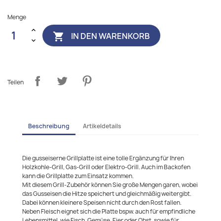
Menge
IN DEN WARENKORB

Teilen
Beschreibung
Artikeldetails
Die gusseiserne Grillplatte ist eine tolle Ergänzung für Ihren
Holzkohle-Grill, Gas-Grill oder Elektro-Grill. Auch im Backofen
kann die Grillplatte zum Einsatz kommen.
Mit diesem Grill-Zubehör können Sie große Mengen garen, wobei
das Gusseisen die Hitze speichert und gleichmäßig weitergibt.
Dabei können kleinere Speisen nicht durch den Rost fallen.
Neben Fleisch eignet sich die Platte bspw. auch für empfindliche
Lebensmittel, wie Fisch, Gemüse, Eier oder Obst, sowie für