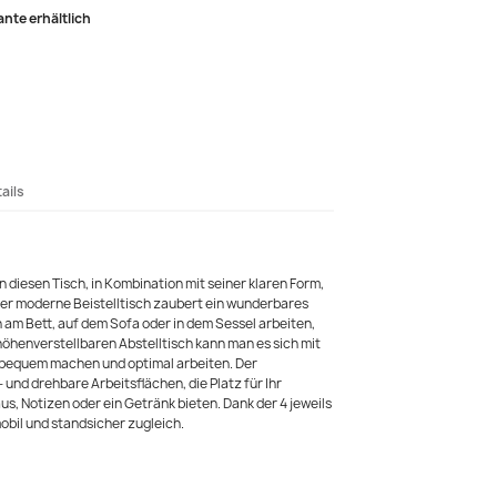
ante erhältlich
ails
diesen Tisch, in Kombination mit seiner klaren Form,
ser moderne Beistelltisch zaubert ein wunderbares
 am Bett, auf dem Sofa oder in dem Sessel arbeiten,
höhenverstellbaren Abstelltisch kann man es sich mit
l bequem machen und optimal arbeiten. Der
- und drehbare Arbeitsflächen, die Platz für Ihr
s, Notizen oder ein Getränk bieten. Dank der 4 jeweils
obil und standsicher zugleich.