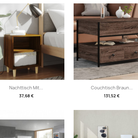
Vorschau
Vorschau


Nachttisch Mit...
Couchtisch Braun...
37,68 €
131,52 €