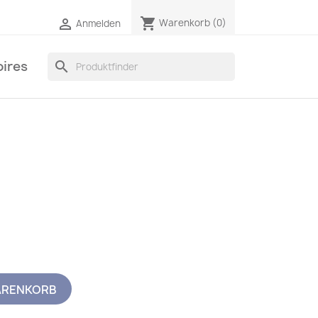
shopping_cart

Warenkorb
(0)
Anmelden
ires
search
ARENKORB