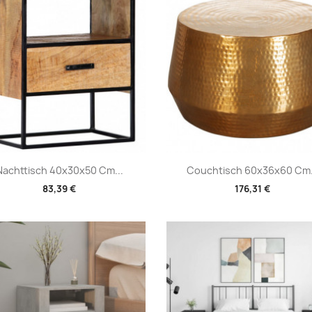
Vorschau
Vorschau


Nachttisch 40x30x50 Cm...
Couchtisch 60x36x60 Cm.
83,39 €
176,31 €