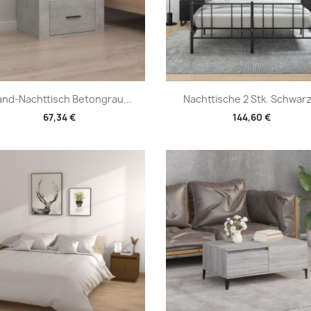
Vorschau
Vorschau


nd-Nachttisch Betongrau...
Nachttische 2 Stk. Schwarz.
67,34 €
144,60 €