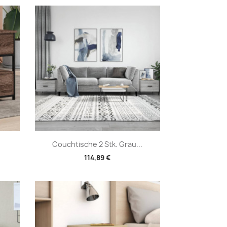
Vorschau

Couchtische 2 Stk. Grau...
114,89 €