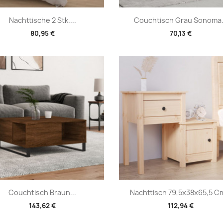
Vorschau
Vorschau


Nachttische 2 Stk....
Couchtisch Grau Sonoma.
80,95 €
70,13 €
Vorschau
Vorschau


Couchtisch Braun...
Nachttisch 79,5x38x65,5 Cm
143,62 €
112,94 €