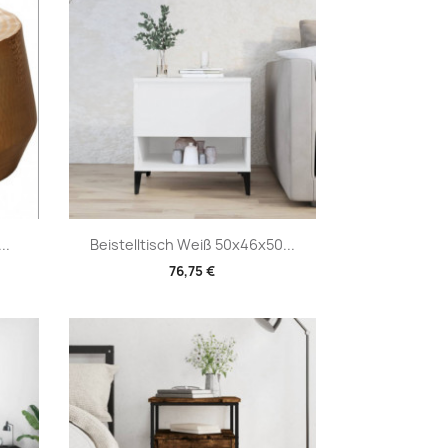
Vorschau

..
Beistelltisch Weiß 50x46x50...
76,75 €