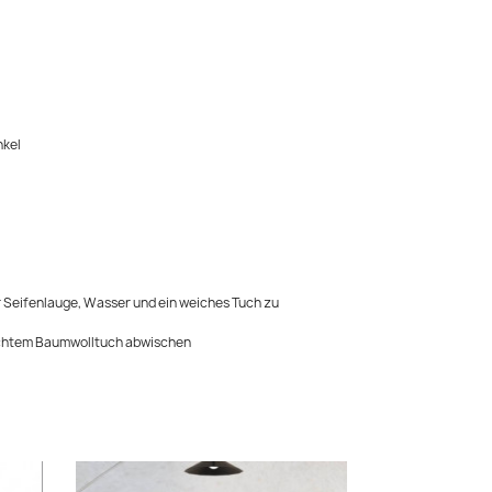
nkel
 Seifenlauge, Wasser und ein weiches Tuch zu
uchtem Baumwolltuch abwischen