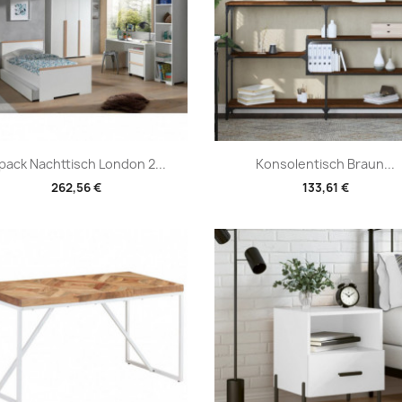
Vorschau
Vorschau


pack Nachttisch London 2...
Konsolentisch Braun...
262,56 €
133,61 €