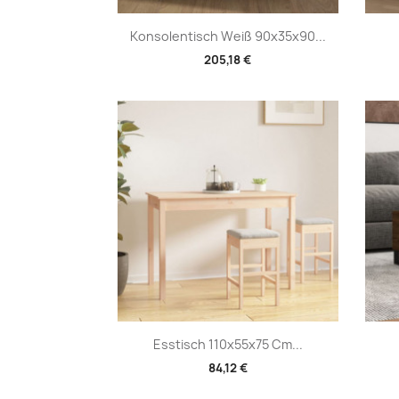
Vorschau

Konsolentisch Weiß 90x35x90...
205,18 €
Vorschau

Esstisch 110x55x75 Cm...
84,12 €