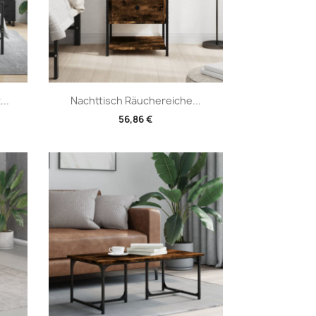
Vorschau

..
Nachttisch Räuchereiche...
56,86 €