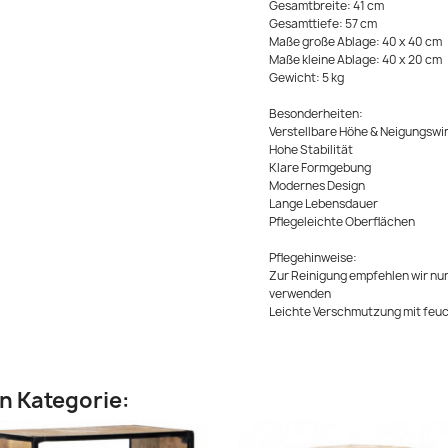
Gesamtbreite: 41 cm
Gesamttiefe: 57 cm
Maße große Ablage: 40 x 40 cm
Maße kleine Ablage: 40 x 20 cm
Gewicht: 5 kg
Besonderheiten:
Verstellbare Höhe & Neigungswi
Hohe Stabilität
Klare Formgebung
Modernes Design
Lange Lebensdauer
Pflegeleichte Oberflächen
Pflegehinweise:
Zur Reinigung empfehlen wir nur
verwenden
Leichte Verschmutzung mit fe
en Kategorie: