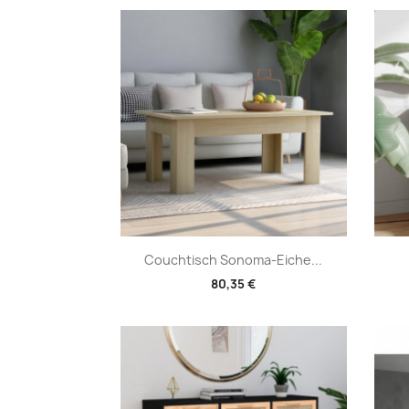
Vorschau

Couchtisch Sonoma-Eiche...
80,35 €