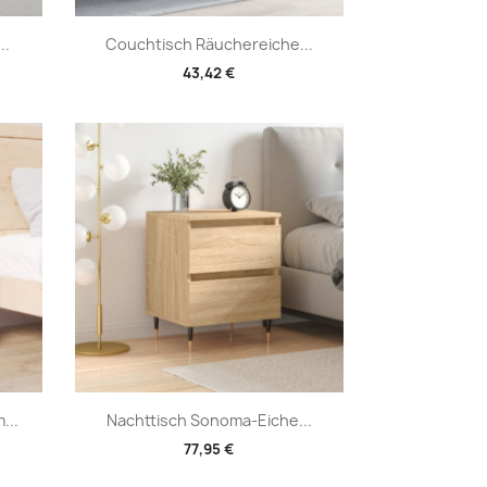
Vorschau

..
Couchtisch Räuchereiche...
43,42 €
Vorschau

...
Nachttisch Sonoma-Eiche...
77,95 €