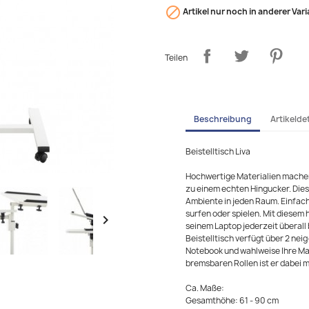

Artikel nur noch in anderer Vari
Teilen
Beschreibung
Artikeldet
Beistelltisch Liva
Hochwertige Materialien machen 
zu einem echten Hingucker. Die
Ambiente in jeden Raum. Einfach
surfen oder spielen. Mit diesem 

seinem Laptop jederzeit überal
Beistelltisch verfügt über 2 neig
Notebook und wahlweise Ihre Mau
bremsbaren Rollen ist er dabei m
Ca. Maße:
Gesamthöhe: 61 - 90 cm