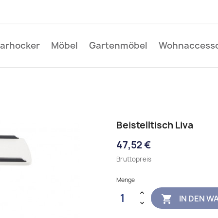
Barhocker
Möbel
Gartenmöbel
Wohnaccesso
Beistelltisch Liva
47,52 €
Bruttopreis
Menge
IN DEN W
