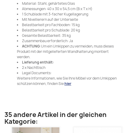
Material: Stahl, gehärtetes Glas
Abmessungen: 40 x 30 x 54,5 cm (B x T x H)
1 Schublade mit 3-facher Kugellagerung
Mit Nivellierern auf der Unterseite
Belastbarkeit pro Fachboden: 15 kg
Belastbarkeit pro Schublade: 20 kg
Gesamte Belastbarkeit: 35 kg
Zusammenbau erforderlich: Ja
ACHTUNG
:Um ein Umkippen zu vermeiden, muss dieses
Produkt mit der mitgelieferten Wandhalterung montiert
werden.
Lieferung enthält:
2 x Nachttisch
Legal Documents:
Weitere Informationen, wie Sie Ihre Möbel vor dem Umkippen
schützen können; finden Sie
hier
35 andere Artikel in der gleichen
Kategorie: