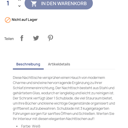
IN DEN WARENKORB


Nicht auf Lager
Teilen
Beschreibung
Artikeldetails
Diese Nachttische versprühen einen Hauch von modernem
Charme und sind eine hervorragende Ergänzung zu Ihrer
Schlafzimmereinrichtung. Der Nachttisch besteht aus Stahl und
gehärtetem Glas, wodurch er langlebig und leicht zu reinigen ist.
Der Schrank verfügt über 1 Schublade, die viel Stauraum bietet,
um Ihre Bücher und kleine wichtige Gegenstände organisiert und
griffbereit aufzubewahren. Schublade mit 3 kugelgelagerten
Führungen sorgen für sanftes Öffnen und Schließen. Werten Sie
Ihr Interieur mit diesen eleganten Nachttischen auf!
Farbe: Weiß