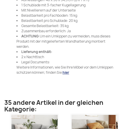
1 Schublade mit 3-facher Kugellagerung
Mit Nivellierern auf der Unterseite
Belastbarkeit pro Fachboden: 15 kg
Belastbarkeit pro Schublade: 20 kg
Gesamte Belastbarkeit: 35 kg
Zusammenbau erforderlich: Ja
ACHTUNG
:Um ein Umkippen zu vermeiden, muss dieses
Produkt mit der mitgelieferten Wandhalterung montiert
werden.
Lieferung enthält:
2 x Nachttisch
Legal Documents:
Weitere Informationen, wie Sie Ihre Möbel vor dem Umkippen
schützen können; finden Sie
hier
35 andere Artikel in der gleichen
Kategorie: