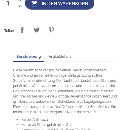
IN DEN WARENKORB

Teilen
Beschreibung
Artikeldetails
Diese Nachttische versprühen einen Hauch von modernem
Charme und sind eine hervorragende Ergänzung zu Ihrer
Schlafzimmereinrichtung. Der Nachttisch besteht aus Stahl und
gehärtetem Glas, wodurch er langlebig und leicht zu reinigen ist.
Der Schrank verfügt über 1 Schublade, die viel Stauraum bietet,
um Ihre Bücher und kleine wichtige Gegenstände organisiert und
griffbereit aufzubewahren. Schublade mit 3 kugelgelagerten
Führungen sorgen für sanftes Öffnen und Schließen. Werten Sie
Ihr Interieur mit diesen eleganten Nachttischen auf!
Farbe: Anthrazit
Material: Stahl, gehärtetes Glas
Abmessungen: 40 x 30 x 54,5 cm (B x T x H)