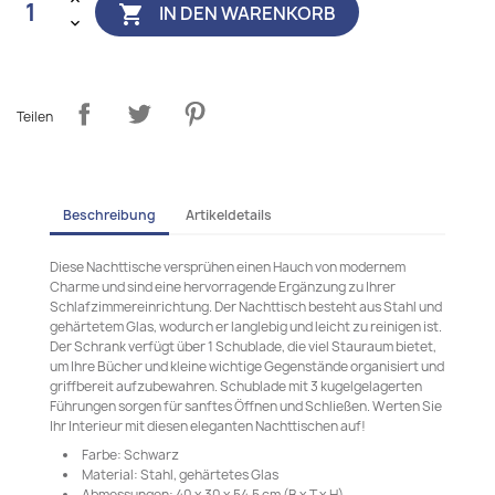
IN DEN WARENKORB

Teilen
Beschreibung
Artikeldetails
Diese Nachttische versprühen einen Hauch von modernem
Charme und sind eine hervorragende Ergänzung zu Ihrer
Schlafzimmereinrichtung. Der Nachttisch besteht aus Stahl und
gehärtetem Glas, wodurch er langlebig und leicht zu reinigen ist.
Der Schrank verfügt über 1 Schublade, die viel Stauraum bietet,
um Ihre Bücher und kleine wichtige Gegenstände organisiert und
griffbereit aufzubewahren. Schublade mit 3 kugelgelagerten
Führungen sorgen für sanftes Öffnen und Schließen. Werten Sie
Ihr Interieur mit diesen eleganten Nachttischen auf!
Farbe: Schwarz
Material: Stahl, gehärtetes Glas
Abmessungen: 40 x 30 x 54,5 cm (B x T x H)