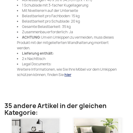
1 Schublade mit 3-facher Kugellagerung
Mit Nivellierern auf der Unterseite
Belastbarkeit pro Fachboden: 15 kg
Belastbarkeit pro Schublade: 20 kg
Gesamte Belastbarkeit: 35 kg
Zusammenbau erforderlich: Ja
ACHTUNG
:Um ein Umkippen zu vermeiden, muss dieses
Produkt mit der mitgelieferten Wandhalterung montiert
werden.
Lieferung enthält:
2 x Nachttisch
Legal Documents:
Weitere Informationen, wie Sie Ihre Möbel vor dem Umkippen
schützen können; finden Sie
hier
35 andere Artikel in der gleichen
Kategorie: