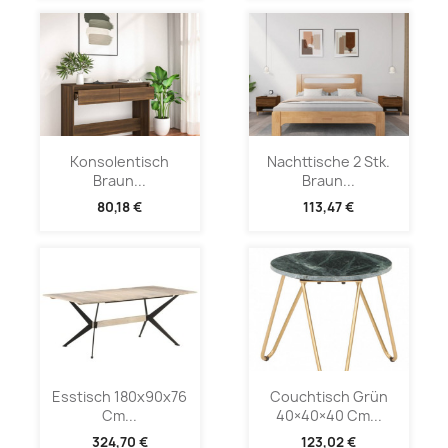
Konsolentisch
Nachttische 2 Stk.
Braun...
Braun...
80,18 €
113,47 €
Esstisch 180x90x76
Couchtisch Grün
Cm...
40×40×40 Cm...
324,70 €
123,02 €