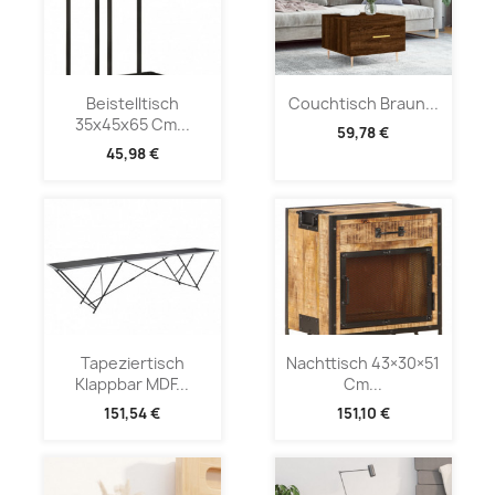
Beistelltisch
Couchtisch Braun...
35x45x65 Cm...
59,78 €
45,98 €
Tapeziertisch
Nachttisch 43×30×51
Klappbar MDF...
Cm...
151,54 €
151,10 €