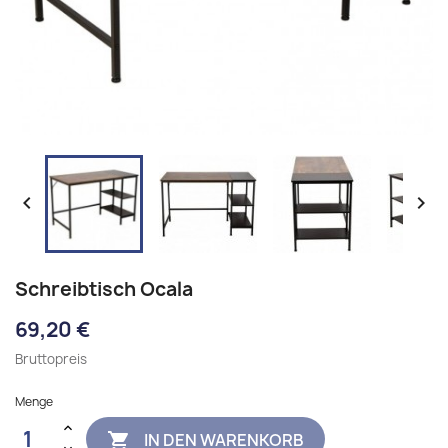


Schreibtisch Ocala
69,20 €
Bruttopreis
Menge
IN DEN WARENKORB
