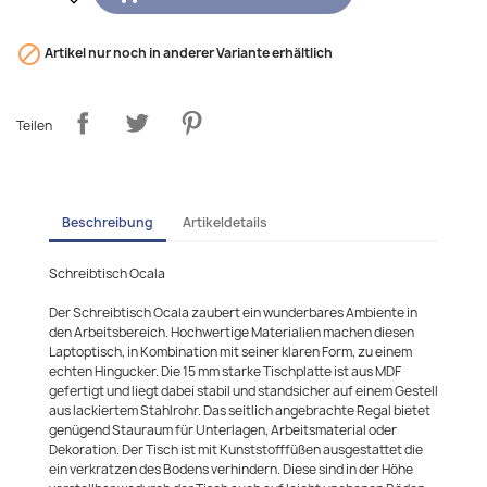

Artikel nur noch in anderer Variante erhältlich
Teilen
Beschreibung
Artikeldetails
Schreibtisch Ocala
Der Schreibtisch Ocala zaubert ein wunderbares Ambiente in
den Arbeitsbereich. Hochwertige Materialien machen diesen
Laptoptisch, in Kombination mit seiner klaren Form, zu einem
echten Hingucker. Die 15 mm starke Tischplatte ist aus MDF
gefertigt und liegt dabei stabil und standsicher auf einem Gestell
aus lackiertem Stahlrohr. Das seitlich angebrachte Regal bietet
genügend Stauraum für Unterlagen, Arbeitsmaterial oder
Dekoration. Der Tisch ist mit Kunststofffüßen ausgestattet die
ein verkratzen des Bodens verhindern. Diese sind in der Höhe