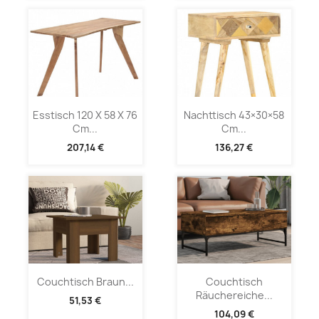
Esstisch 120 X 58 X 76
Nachttisch 43×30×58
Cm...
Cm...
207,14 €
136,27 €
Couchtisch Braun...
Couchtisch
Räuchereiche...
51,53 €
104,09 €