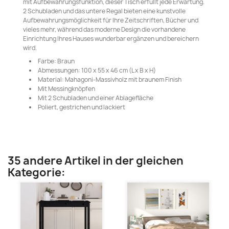
mit Aufbewahrungsfunktion, dieser Tisch erfüllt jede Erwartung.
2 Schubladen und das untere Regal bieten eine kunstvolle
Aufbewahrungsmöglichkeit für Ihre Zeitschriften, Bücher und
vieles mehr, während das moderne Design die vorhandene
Einrichtung Ihres Hauses wunderbar ergänzen und bereichern
wird.
Farbe: Braun
Abmessungen: 100 x 55 x 46 cm (L x B x H)
Material: Mahagoni-Massivholz mit braunem Finish
Mit Messingknöpfen
Mit 2 Schubladen und einer Ablagefläche
Poliert, gestrichen und lackiert
35 andere Artikel in der gleichen
Kategorie: