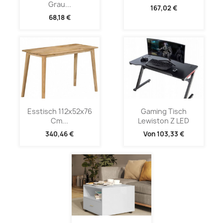
Grau...
167,02 €
68,18 €
Esstisch 112x52x76
Gaming Tisch
Cm...
Lewiston Z LED
340,46 €
Von
103,33 €