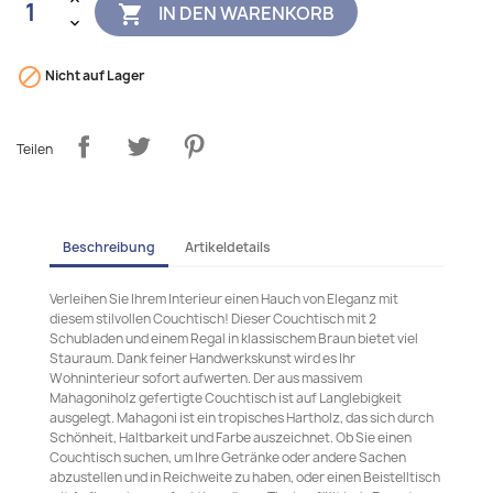
IN DEN WARENKORB


Nicht auf Lager
Teilen
Beschreibung
Artikeldetails
Verleihen Sie Ihrem Interieur einen Hauch von Eleganz mit
diesem stilvollen Couchtisch! Dieser Couchtisch mit 2
Schubladen und einem Regal in klassischem Braun bietet viel
Stauraum. Dank feiner Handwerkskunst wird es Ihr
Wohninterieur sofort aufwerten. Der aus massivem
Mahagoniholz gefertigte Couchtisch ist auf Langlebigkeit
ausgelegt. Mahagoni ist ein tropisches Hartholz, das sich durch
Schönheit, Haltbarkeit und Farbe auszeichnet. Ob Sie einen
Couchtisch suchen, um Ihre Getränke oder andere Sachen
abzustellen und in Reichweite zu haben, oder einen Beistelltisch