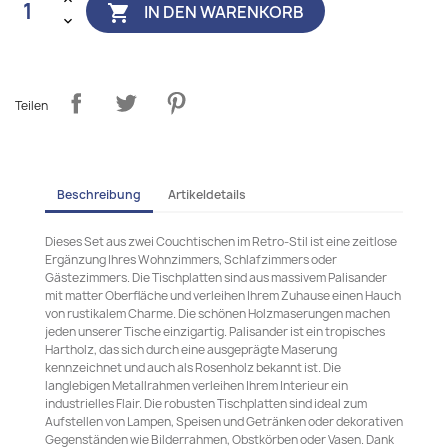
IN DEN WARENKORB

Teilen
Beschreibung
Artikeldetails
Dieses Set aus zwei Couchtischen im Retro-Stil ist eine zeitlose
Ergänzung Ihres Wohnzimmers, Schlafzimmers oder
Gästezimmers. Die Tischplatten sind aus massivem Palisander
mit matter Oberfläche und verleihen Ihrem Zuhause einen Hauch
von rustikalem Charme. Die schönen Holzmaserungen machen
jeden unserer Tische einzigartig. Palisander ist ein tropisches
Hartholz, das sich durch eine ausgeprägte Maserung
kennzeichnet und auch als Rosenholz bekannt ist. Die
langlebigen Metallrahmen verleihen Ihrem Interieur ein
industrielles Flair. Die robusten Tischplatten sind ideal zum
Aufstellen von Lampen, Speisen und Getränken oder dekorativen
Gegenständen wie Bilderrahmen, Obstkörben oder Vasen. Dank