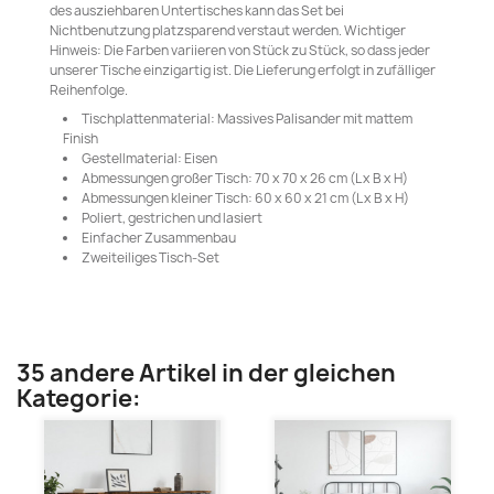
des ausziehbaren Untertisches kann das Set bei
Nichtbenutzung platzsparend verstaut werden. Wichtiger
Hinweis: Die Farben variieren von Stück zu Stück, so dass jeder
unserer Tische einzigartig ist. Die Lieferung erfolgt in zufälliger
Reihenfolge.
Tischplattenmaterial: Massives Palisander mit mattem
Finish
Gestellmaterial: Eisen
Abmessungen großer Tisch: 70 x 70 x 26 cm (L x B x H)
Abmessungen kleiner Tisch: 60 x 60 x 21 cm (L x B x H)
Poliert, gestrichen und lasiert
Einfacher Zusammenbau
Zweiteiliges Tisch-Set
35 andere Artikel in der gleichen
Kategorie: