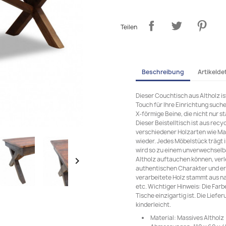
Teilen
Beschreibung
Artikeldet
Dieser Couchtisch aus Altholz is
Touch für Ihre Einrichtung suche
X-förmige Beine, die nicht nur s
Dieser Beistelltisch ist aus rec
verschiedener Holzarten wie Mah
wieder. Jedes Möbelstück trägt 
wird so zu einem unverwechselba
Altholz auftauchen können, verl

authentischen Charakter und er
verarbeitete Holz stammt aus na
etc. Wichtiger Hinweis: Die Farb
Tische einzigartig ist. Die Liefe
kinderleicht.
Material: Massives Altholz