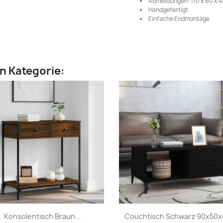
Abmessungen: 110 x 60 x 45
Handgefertigt
Einfache Endmontage
en Kategorie:
Vorschau
Vorschau


Konsolentisch Braun...
Couchtisch Schwarz 90x50x4