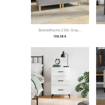
Vorschau

Beistelltische 2 Stk. Grau...
108,58 €