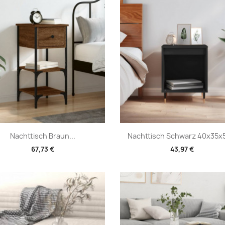
Vorschau
Vorschau


Nachttisch Braun...
Nachttisch Schwarz 40x35x5
67,73 €
43,97 €