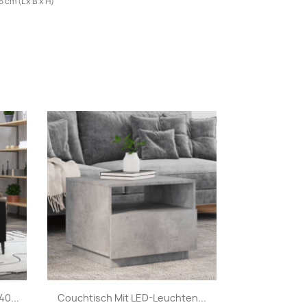
 cm (L x B x H)
Vorschau

0...
Couchtisch Mit LED-Leuchten...