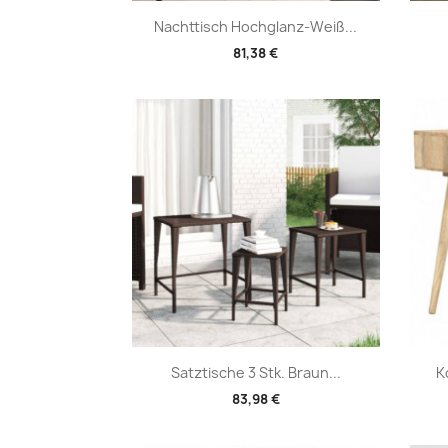
Vorschau

Nachttisch Hochglanz-Weiß...
81,38 €
Vorschau

Satztische 3 Stk. Braun...
K
83,98 €