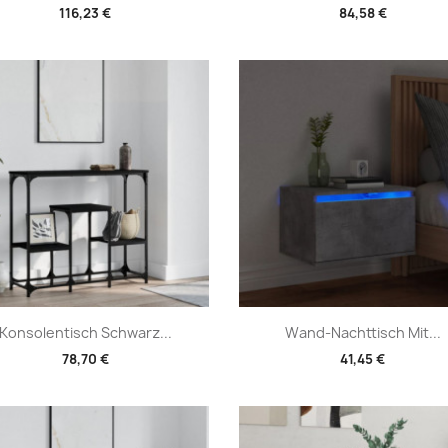
116,23 €
84,58 €
Vorschau
Vorschau


Konsolentisch Schwarz...
Wand-Nachttisch Mit...
78,70 €
41,45 €