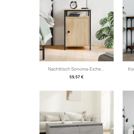
Vorschau

Nachttisch Sonoma-Eiche...
Ko
59,57 €