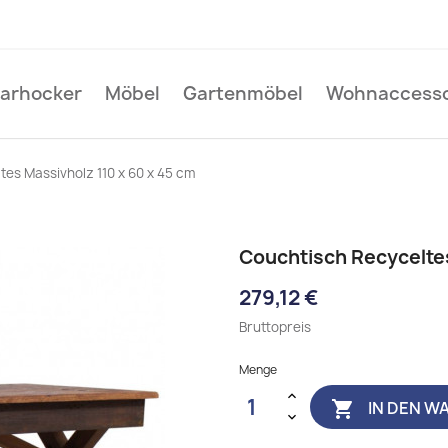
Barhocker
Möbel
Gartenmöbel
Wohnaccesso
es Massivholz 110 x 60 x 45 cm
Couchtisch Recyceltes
279,12 €
Bruttopreis
Menge
IN DEN W
