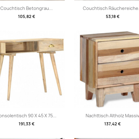
Vorschau
Vorschau


Couchtisch Betongrau...
Couchtisch Räuchereiche.
105,82 €
53,18 €
Vorschau
Vorschau


onsolentisch 90 X 45 X 75...
Nachttisch Altholz Massi
191,33 €
137,42 €