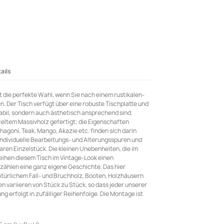
ails
t die perfekte Wahl, wenn Sie nach einem rustikalen-
n. Der Tisch verfügt über eine robuste Tischplatte und
tabil, sondern auch ästhetisch ansprechend sind.
yceltem Massivholz gefertigt; die Eigenschaften
agoni, Teak, Mango, Akazie etc. finden sich darin
individuelle Bearbeitungs- und Alterungsspuren und
ren Einzelstück. Die kleinen Unebenheiten, die im
eihen diesem Tisch im Vintage-Look einen
zählen eine ganz eigene Geschichte. Das hier
türlichem Fall- und Bruchholz, Booten, Holzhäusern
en variieren von Stück zu Stück, so dass jeder unserer
rung erfolgt in zufälliger Reihenfolge. Die Montage ist