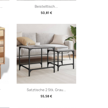
Vorschau

..
Beistelltisch...
50,81 €
Vorschau

v
Satztische 2 Stk. Grau...
55,58 €