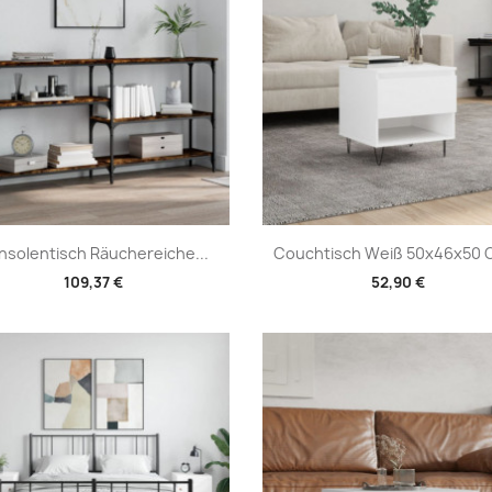
Vorschau
Vorschau


nsolentisch Räuchereiche...
Couchtisch Weiß 50x46x50 C
109,37 €
52,90 €