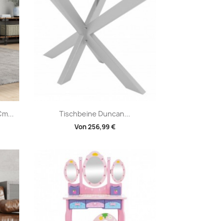
Vorschau

m...
Tischbeine Duncan...
Von
256,99 €