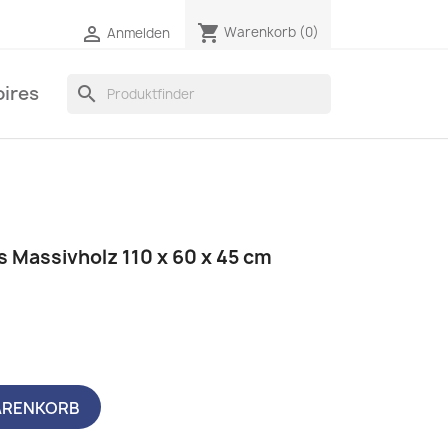
shopping_cart

Warenkorb
(0)
Anmelden
ires
search
 Massivholz 110 x 60 x 45 cm
ARENKORB