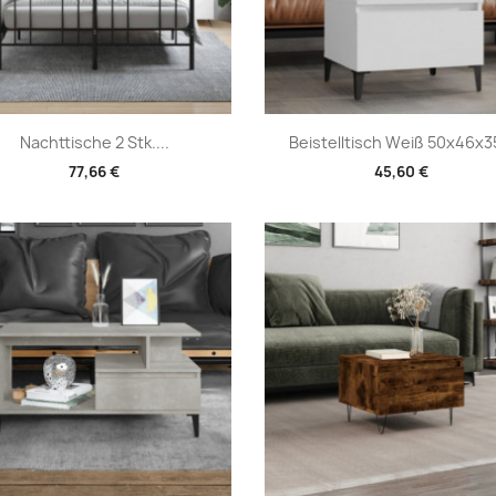
Vorschau
Vorschau


Nachttische 2 Stk....
Beistelltisch Weiß 50x46x35
77,66 €
45,60 €