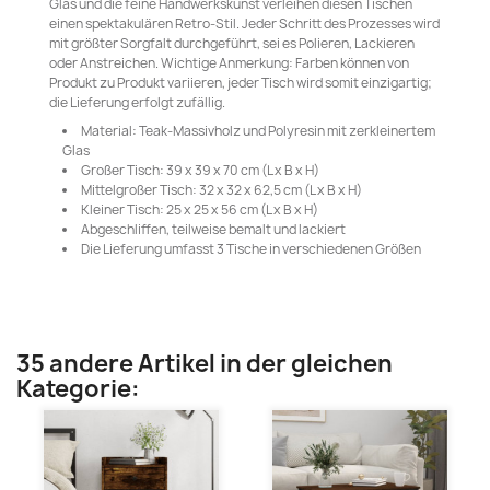
Glas und die feine Handwerkskunst verleihen diesen Tischen
einen spektakulären Retro-Stil. Jeder Schritt des Prozesses wird
mit größter Sorgfalt durchgeführt, sei es Polieren, Lackieren
oder Anstreichen. Wichtige Anmerkung: Farben können von
Produkt zu Produkt variieren, jeder Tisch wird somit einzigartig;
die Lieferung erfolgt zufällig.
Material: Teak-Massivholz und Polyresin mit zerkleinertem
Glas
Großer Tisch: 39 x 39 x 70 cm (L x B x H)
Mittelgroßer Tisch: 32 x 32 x 62,5 cm (L x B x H)
Kleiner Tisch: 25 x 25 x 56 cm (L x B x H)
Abgeschliffen, teilweise bemalt und lackiert
Die Lieferung umfasst 3 Tische in verschiedenen Größen
35 andere Artikel in der gleichen
Kategorie: