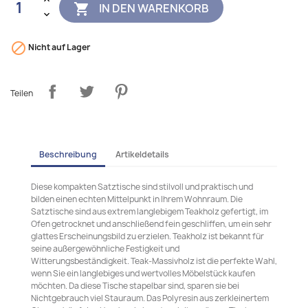
IN DEN WARENKORB


Nicht auf Lager
Teilen
Beschreibung
Artikeldetails
Diese kompakten Satztische sind stilvoll und praktisch und
bilden einen echten Mittelpunkt in Ihrem Wohnraum. Die
Satztische sind aus extrem langlebigem Teakholz gefertigt, im
Ofen getrocknet und anschließend fein geschliffen, um ein sehr
glattes Erscheinungsbild zu erzielen. Teakholz ist bekannt für
seine außergewöhnliche Festigkeit und
Witterungsbeständigkeit. Teak-Massivholz ist die perfekte Wahl,
wenn Sie ein langlebiges und wertvolles Möbelstück kaufen
möchten. Da diese Tische stapelbar sind, sparen sie bei
Nichtgebrauch viel Stauraum. Das Polyresin aus zerkleinertem