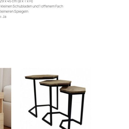
 x 45 cm (B x T x H)
 kleinen Schubladen und 1 offenem Fach
kleineren Spiegeln
: Ja