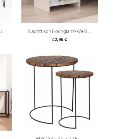
Vorschau

...
Nachttisch Hochglanz-Weiß...
42,96 €
Vorschau

H&S Collection 2-Tlg....