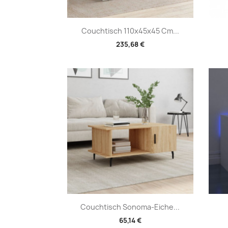
Vorschau

Couchtisch 110x45x45 Cm...
235,68 €
Vorschau

Couchtisch Sonoma-Eiche...
65,14 €