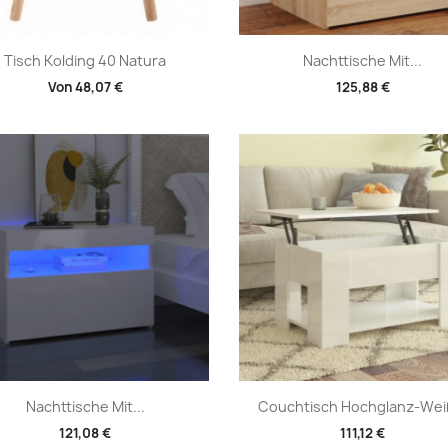
Vorschau
Vorschau


Tisch Kolding 40 Natura
Nachttische Mit...
Von
48,07 €
125,88 €
Vorschau
Vorschau


Nachttische Mit...
Couchtisch Hochglanz-Weiß
121,08 €
111,12 €