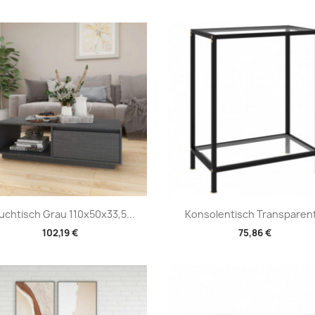
Vorschau
Vorschau


chtisch Grau 110x50x33,5...
Konsolentisch Transparent
102,19 €
75,86 €