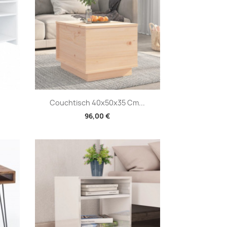
Vorschau

.
Couchtisch 40x50x35 Cm...
96,00 €