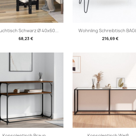
Vorschau
Vorschau


chtisch Schwarz Ø 40x60...
Wohnling Schreibtisch BAGLI
68,23 €
216,69 €
Vorschau
Vorschau


Konsolentisch Braun...
Konsolentisch Weiß...