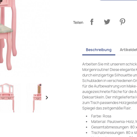
Teilen
Beschreibung
Artikeldet
Arbeiten Sie mit unserem schick
Morgenroutine! Diese elegante
durch einzigartige Silhouette un
Schubladen in verschiedenen Gr
für die Aufbewahrung von Make-u
ausgezeichnete Fläche für die 

Dekoartikeln. Der mitgelieferte 
zum Tisch passendes Holzgestell
Spiegel das zeitgemäße Flair.
Farbe: Rosa
Material: Paulownia-Holz,
Gesamtabmessungen: 80 x 6
Tischabmessungen: 80 x 40 