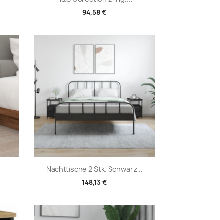
94,58 €
Vorschau

Nachttische 2 Stk. Schwarz...
148,13 €