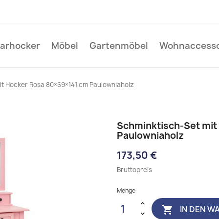
Barhocker
Möbel
Gartenmöbel
Wohnaccesso
it Hocker Rosa 80×69×141 cm Paulowniaholz
Schminktisch-Set mit
Paulowniaholz
173,50 €
Bruttopreis
Menge
IN DEN W
