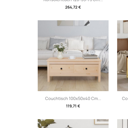
264,72 €
Vorschau

Couchtisch 100x50x40 Cm...
Co
119,71 €