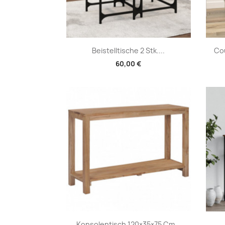
Vorschau

Beistelltische 2 Stk....
Cou
60,00 €
Vorschau

Konsolentisch 120×35×75 Cm...