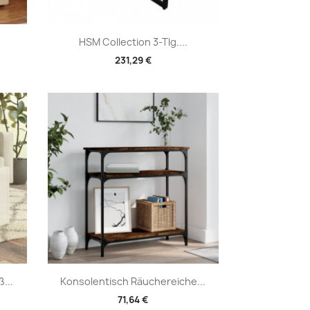
Vorschau

HSM Collection 3-Tlg....
231,29 €
Vorschau

...
Konsolentisch Räuchereiche...
71,64 €