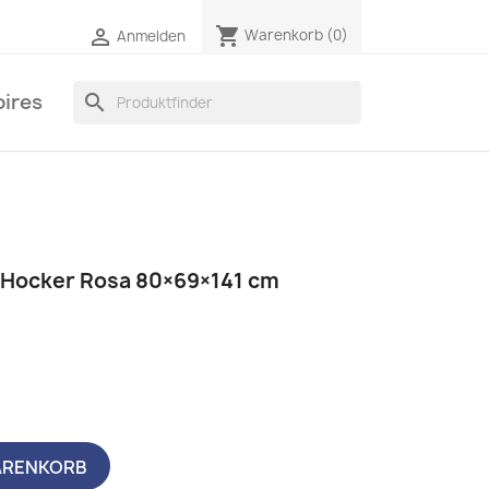
shopping_cart

Warenkorb
(0)
Anmelden
ires
search
 Hocker Rosa 80×69×141 cm
ARENKORB