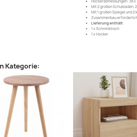
Hockerabmessungen: 38 x 29
Mit 2 großen Schubladen, 2
Mit 1 großen Spiegel und 2 
Zusammenbau erforderlich
Lieferung enthält
:
1 x Schminktisch
1 x Hocker
en Kategorie: