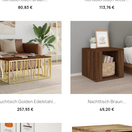
80,83 €
113,76 €
Vorschau
Vorschau


uchtisch Golden Edelstahl...
Nachttisch Braun...
257,93 €
49,20 €