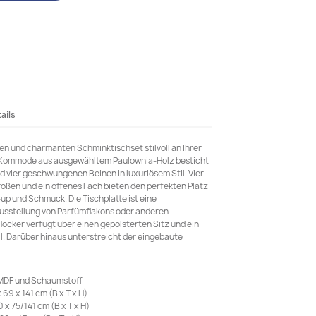
ails
en und charmanten Schminktischset stilvoll an Ihrer
 Kommode aus ausgewähltem Paulownia-Holz besticht
d vier geschwungenen Beinen in luxuriösem Stil. Vier
ößen und ein offenes Fach bieten den perfekten Platz
p und Schmuck. Die Tischplatte ist eine
Ausstellung von Parfümflakons oder anderen
Hocker verfügt über einen gepolsterten Sitz und ein
. Darüber hinaus unterstreicht der eingebaute
 MDF und Schaumstoff
9 x 141 cm (B x T x H)
x 75/141 cm (B x T x H)