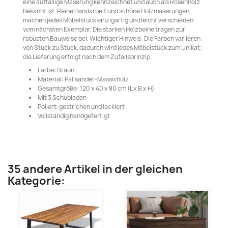
eine auffällige Maserung kennzeichnet und auch als Rosenholz
bekannt ist. Reine Handarbeit und schöne Holzmaserungen
machen jedes Möbelstück einzigartig und leicht verschieden
vom nächsten Exemplar. Die starken Holzbeine tragen zur
robusten Bauweise bei. Wichtiger Hinweis: Die Farben variieren
von Stück zu Stück, dadurch wird jedes Möbelstück zum Unikat;
die Lieferung erfolgt nach dem Zufallsprinzip.
Farbe: Braun
Material: Palisander-Massivholz
Gesamtgröße: 120 x 40 x 80 cm (L x B x H)
Mit 3 Schubladen
Poliert, gestrichen und lackiert
Vollständig handgefertigt
35 andere Artikel in der gleichen
Kategorie: