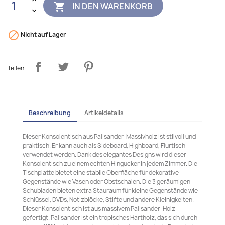
IN DEN WARENKORB


Nicht auf Lager
Teilen
Beschreibung
Artikeldetails
Dieser Konsolentisch aus Palisander-Massivholz ist stilvoll und
praktisch. Er kann auch als Sideboard, Highboard, Flurtisch
verwendet werden. Dank des elegantes Designs wird dieser
Konsolentisch zu einem echten Hingucker in jedem Zimmer. Die
Tischplatte bietet eine stabile Oberfläche für dekorative
Gegenstände wie Vasen oder Obstschalen. Die 3 geräumigen
Schubladen bieten extra Stauraum für kleine Gegenstände wie
Schlüssel, DVDs, Notizblöcke, Stifte und andere Kleinigkeiten.
Dieser Konsolentisch ist aus massivem Palisander-Holz
gefertigt. Palisander ist ein tropisches Hartholz, das sich durch