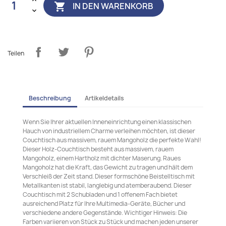
IN DEN WARENKORB

Teilen
Beschreibung
Artikeldetails
Wenn Sie Ihrer aktuellen Inneneinrichtung einen klassischen
Hauch von industriellem Charme verleihen möchten, ist dieser
Couchtisch aus massivem, rauem Mangoholz die perfekte Wahl!
Dieser Holz-Couchtisch besteht aus massivem, rauem
Mangoholz, einem Hartholz mit dichter Maserung. Raues
Mangoholz hat die Kraft, das Gewicht zu tragen und hält dem
Verschleiß der Zeit stand. Dieser formschöne Beistelltisch mit
Metallkanten ist stabil, langlebig und atemberaubend. Dieser
Couchtisch mit 2 Schubladen und 1 offenem Fach bietet
ausreichend Platz für Ihre Multimedia-Geräte, Bücher und
verschiedene andere Gegenstände. Wichtiger Hinweis: Die
Farben variieren von Stück zu Stück und machen jeden unserer