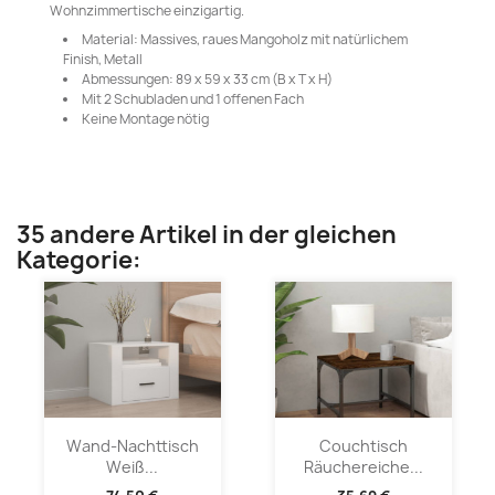
Wohnzimmertische einzigartig.
Material: Massives, raues Mangoholz mit natürlichem
Finish, Metall
Abmessungen: 89 x 59 x 33 cm (B x T x H)
Mit 2 Schubladen und 1 offenen Fach
Keine Montage nötig
35 andere Artikel in der gleichen
Kategorie:
Wand-Nachttisch
Couchtisch
Weiß...
Räuchereiche...