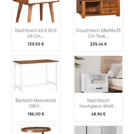
Nachttisch 45 X 30 X
Couchtisch 68x68x33
45 Cm...
Cm Teak...
129,50 €
229,44 €
Bartisch Massivholz
Nachttisch
108 X...
Hochglanz-Weiß...
186,00 €
48,94 €